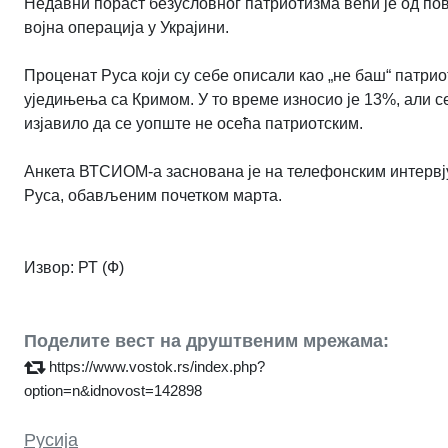
Недавни пораст безусловног патриотизма већи је од пов
војна операција у Украјини.
Проценат Руса који су себе описали као „не баш“ патрио
уједињења са Кримом. У то време износио је 13%, али 
изјавило да се уопште не осећа патриотским.
Анкета ВТСИОМ-а заснована је на телефонским интервј
Руса, обављеним почетком марта.
Извор: РТ (Ф)
Поделите вест на друштвеним мрежама:
https://www.vostok.rs/index.php?
option=n&idnovost=142898
Русија