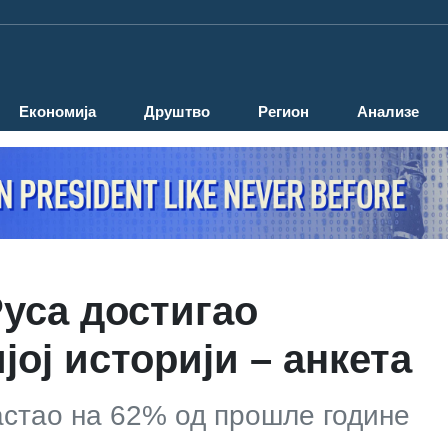
Економија
Друштво
Регион
Анализе
Руса достигао
јој историји – анкета
астао на 62% од прошле године