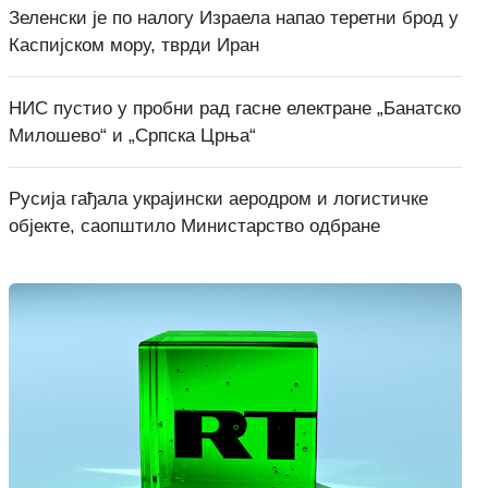
Зеленски је по налогу Израела напао теретни брод у
Каспијском мору, тврди Иран
НИС пустио у пробни рад гасне електране „Банатско
Милошево“ и „Српска Црња“
Русија гађала украјински аеродром и логистичке
објекте, саопштило Министарство одбране