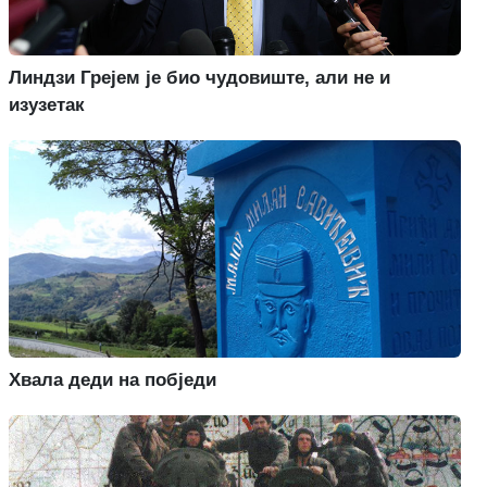
Линдзи Грејем је био чудовиште, али не и
изузетак
Хвала деди на побједи