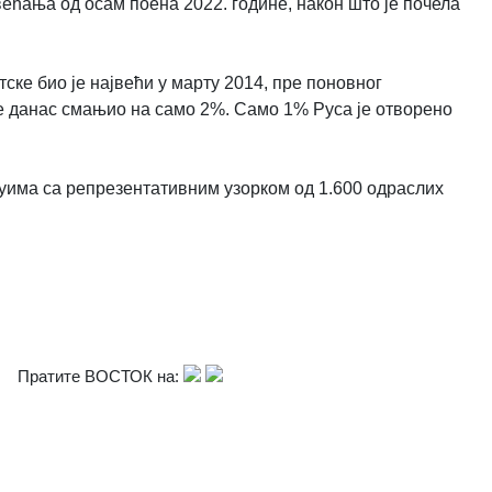
ећања од осам поена 2022. године, након што је почела
тске био је највећи у марту 2014, пре поновног
се данас смањио на само 2%. Само 1% Руса је отворено
уима са репрезентативним узорком од 1.600 одраслих
Пратите ВОСТОК на: