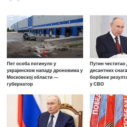
Пет особа погинуло у
Путин честитао
украјинском нападу дроновима у
десантних снаг
Московској области —
борбене резулт
губернатор
у СВО