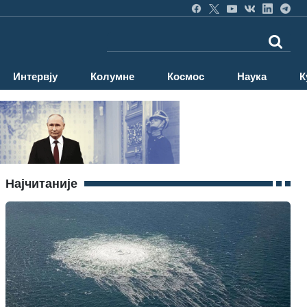
Интервју
Колумне
Космос
Наука
К
Најчитаније