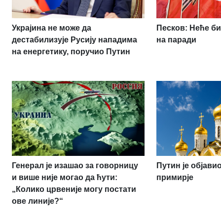
Украјина не може да
Песков: Неће би
дестабилизује Русију нападима
на паради
на енергетику, поручио Путин
Генерал је изашао за говорницу
Путин је објав
и више није могао да ћути:
примирје
„Колико црвеније могу постати
ове линије?“