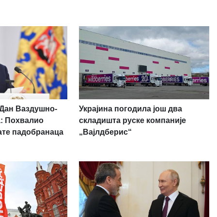
Украјина погодила још два
 Дан Ваздушно-
складишта руске компаније
а: Похвалио
„Вајлдберис“
ате падобранаца