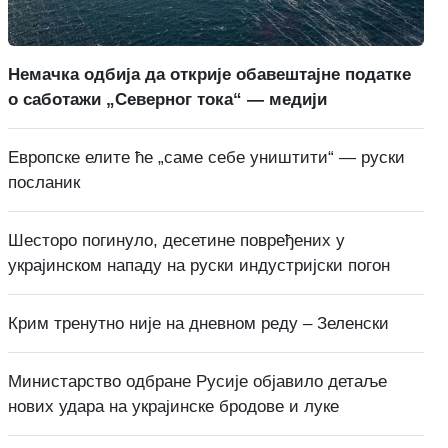
Немачка одбија да открије обавештајне податке
о саботажи „Северног тока“ — медији
Европске елите ће „саме себе уништити“ — руски
посланик
Шесторо погинуло, десетине повређених у
украјинском нападу на руски индустријски погон
Крим тренутно није на дневном реду – Зеленски
Министарство одбране Русије објавило детаље
нових удара на украјинске бродове и луке