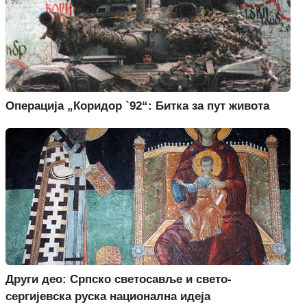
Операција „Коридор `92“: Битка за пут живота
Други део: Српско светосавље и свето-
сергијевска руска национална идеја