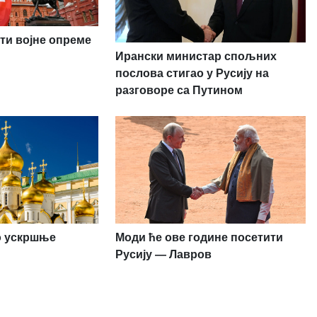
ти војне опреме
Ирански министар спољних
послова стигао у Русију на
разговоре са Путином
ио ускршње
Моди ће ове године посетити
Русију — Лавров