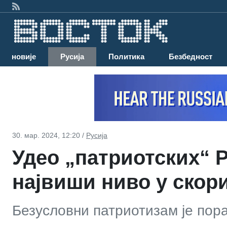
Најновије
Русија
Политика
Безбедност
30. мар. 2024, 12:20 /
Русија
Удео „патриотских“ 
највиши ниво у скори
Безусловни патриотизам је пор