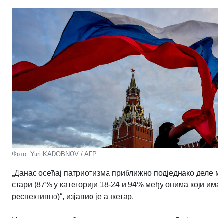
Фото: Yuri KADOBNOV / AFP
„Данас осећај патриотизма приближно подједнако деле 
стари (87% у категорији 18-24 и 94% међу онима који им
респективно)“, изјавио је анкетар.