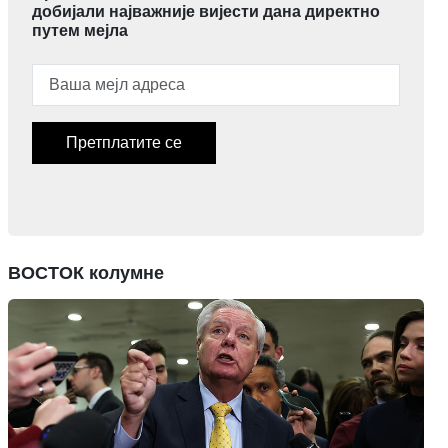
добијали најважније вијести дана директно
путем мејла
Претплатите се
ВОСТОК колумне