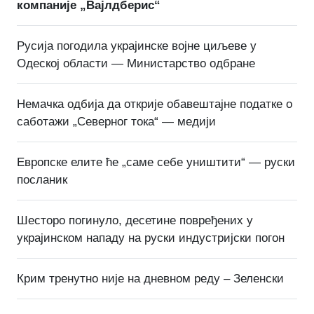
компаније „Вајлдберис“
Русија погодила украјинске војне циљеве у
Одеској области — Министарство одбране
Немачка одбија да открије обавештајне податке о
саботажи „Северног тока“ — медији
Европске елите ће „саме себе уништити“ — руски
посланик
Шесторо погинуло, десетине повређених у
украјинском нападу на руски индустријски погон
Крим тренутно није на дневном реду – Зеленски