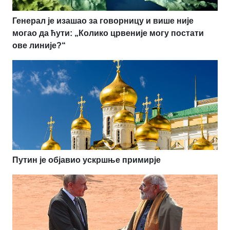
Генерал је изашао за говорницу и више није
могао да ћути: „Колико црвеније могу постати
ове линије?“
Путин је објавио ускршње примирје