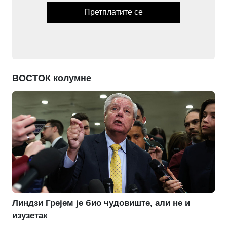
Претплатите се
ВОСТОК колумне
Линдзи Грејем је био чудовиште, али не и
изузетак