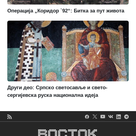
Операција „Коридор `92“: Битка за пут живота
Други део: Српско светосавље и свето-
сергијевска руска национална идеја