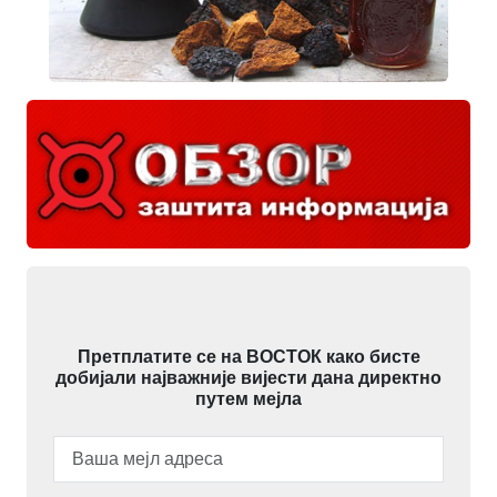
Претплатите се на ВОСТОК како бисте
добијали најважније вијести дана директно
путем мејла