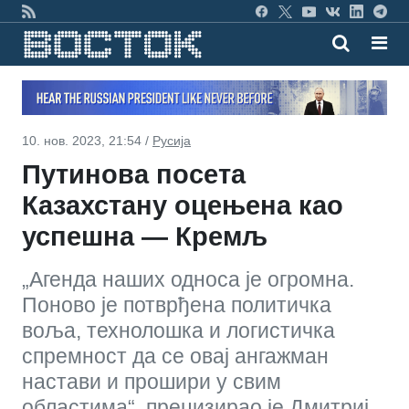
10. нов. 2023, 21:54 /
Русија
Путинова посета
Казахстану оцењена као
успешна — Кремљ
„Агенда наших односа је огромна.
Поново је потврђена политичка
воља, технолошка и логистичка
спремност да се овај ангажман
настави и прошири у свим
областима“, прецизирао је Дмитриј