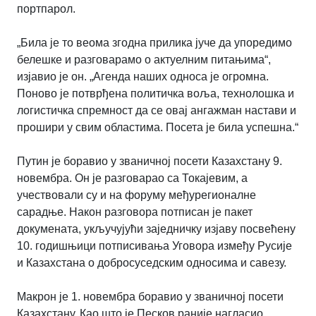
портпарол.
„Била је то веома згодна прилика јуче да упоредимо
белешке и разговарамо о актуелним питањима“,
изјавио је он. „Агенда наших односа је огромна.
Поново је потврђена политичка воља, технолошка и
логистичка спремност да се овај ангажман настави и
прошири у свим областима. Посета је била успешна.“
Путин је боравио у званичној посети Казахстану 9.
новембра. Он је разговарао са Токајевим, а
учествовали су и на форуму међурегионалне
сарадње. Након разговора потписан је пакет
докумената, укључујући заједничку изјаву посвећену
10. годишњици потписивања Уговора између Русије
и Казахстана о добросуседским односима и савезу.
Макрон је 1. новембра боравио у званичној посети
Казахстану. Као што је Песков раније нагласио,