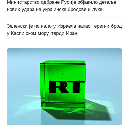
Министарство одбране Русије објавило детаље
нових удара на украјинске бродове и луке
Зеленски је по налогу Израела напао теретни брод
у Каспијском мору, тврди Иран