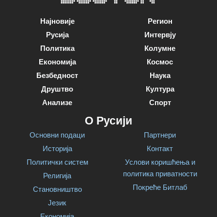
Најновије
Регион
Русија
Интервју
Политика
Колумне
Економија
Космос
Безбедност
Наука
Друштво
Култура
Анализе
Спорт
О Русији
Основни подаци
Партнери
Историја
Контакт
Политички систем
Услови коришћења и
политика приватности
Религија
Покреће Битлаб
Становништво
Језик
Економија