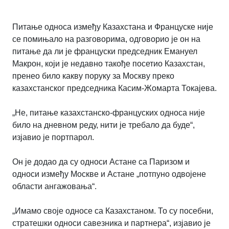
Питање односа између Казахстана и Француске није
се помињало на разговорима, одговорио је он на
питање да ли је француски председник Емануел
Макрон, који је недавно такође посетио Казахстан,
пренео било какву поруку за Москву преко
казахстанског председника Касим-Жомарта Токајева.
„Не, питање казахстанско-француских односа није
било на дневном реду, нити је требало да буде“,
изјавио је портпарол.
Он је додао да су односи Астане са Паризом и
односи између Москве и Астане „потпуно одвојене
области ангажовања“.
„Имамо своје односе са Казахстаном. То су посебни,
стратешки односи савезника и партнера“, изјавио је