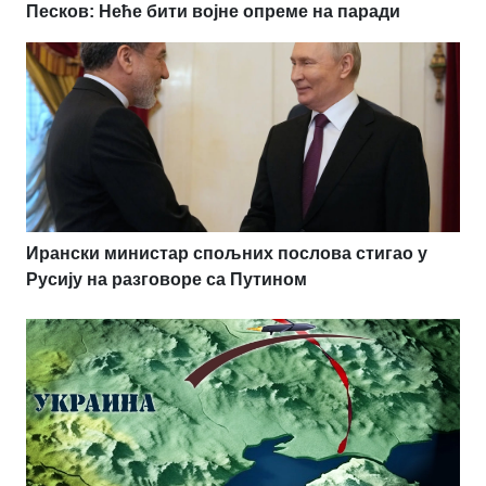
Песков: Неће бити војне опреме на паради
Ирански министар спољних послова стигао у
Русију на разговоре са Путином