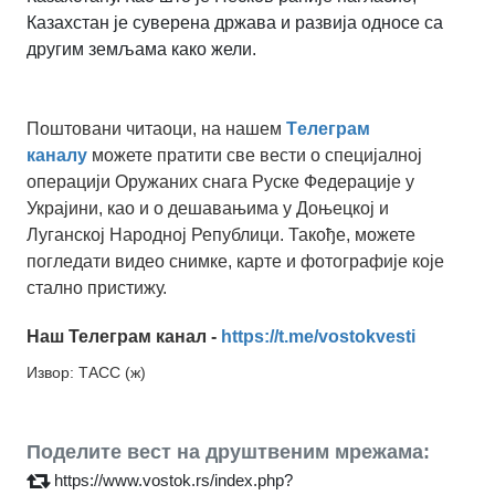
Казахстан је суверена држава и развија односе са
другим земљама како жели.
Поштовани читаоци, на нашем
Tелеграм
каналу
можете пратити све вести о специјалној
операцији Оружаних снага Руске Федерације у
Украјини, као и о дешавањима у Доњецкој и
Луганској Народној Републици. Такође, можете
погледати видео снимке, карте и фотографије које
стално пристижу.
Наш Телеграм канал -
https://t.me/vostokvesti
Извор: ТАСС (ж)
Поделите вест на друштвеним мрежама:
https://www.vostok.rs/index.php?