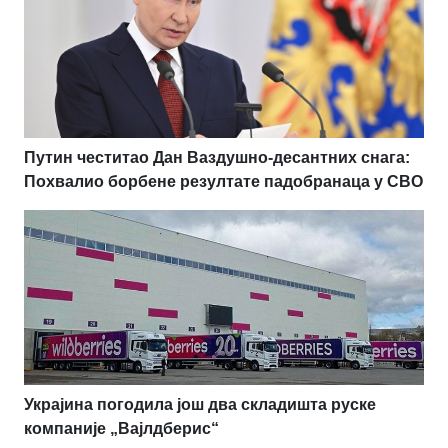
Путин честитао Дан Ваздушно-десантних снага:
Похвалио борбене резултате падобранаца у СВО
Украјина погодила још два складишта руске
компаније „Вајлдберис“