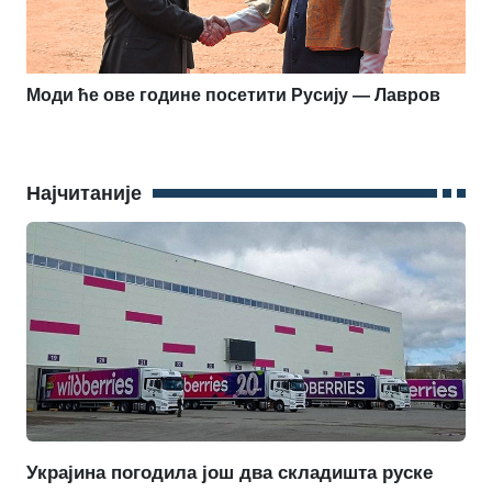
Моди ће ове године посетити Русију — Лавров
Најчитаније
Украјина погодила још два складишта руске