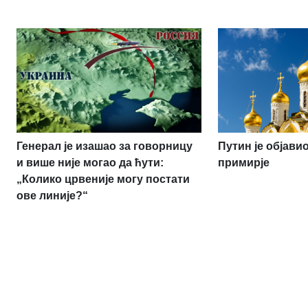
Генерал је изашао за говорницу
Путин је објав
и више није могао да ћути:
примирје
„Колико црвеније могу постати
ове линије?“