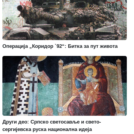
Операција „Коридор `92“: Битка за пут живота
Други део: Српско светосавље и свето-
сергијевска руска национална идеја