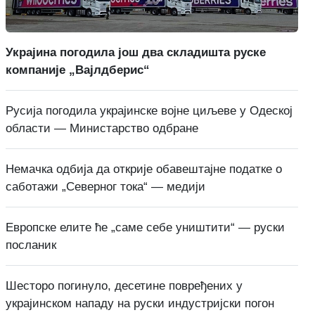
Украјина погодила још два складишта руске
компаније „Вајлдберис“
Русија погодила украјинске војне циљеве у Одеској
области — Министарство одбране
Немачка одбија да открије обавештајне податке о
саботажи „Северног тока“ — медији
Европске елите ће „саме себе уништити“ — руски
посланик
Шесторо погинуло, десетине повређених у
украјинском нападу на руски индустријски погон