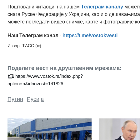
Поштовани читаоци, на нашем
Tелеграм каналу
можете
снага Руске Федерације у Украјини, као и о дешавањима
можете погледати видео снимке, карте и фотографије ко
Наш Телеграм канал -
https://t.me/vostokvesti
Извор: ТАСС (ж)
Поделите вест на друштвеним мрежама:
https://www.vostok.rs/index.php?
option=n&idnovost=141826
Путин
,
Русија