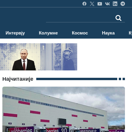
Интервју
Колумне
Космос
Наука
К
Најчитаније