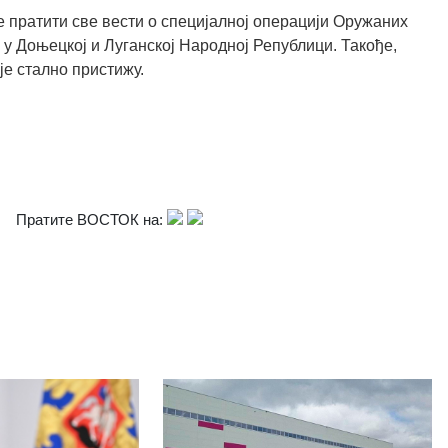
 пратити све вести о специјалној операцији Оружаних
 у Доњецкој и Луганској Народној Републици. Такође,
је стално пристижу.
Пратите ВОСТОК на: