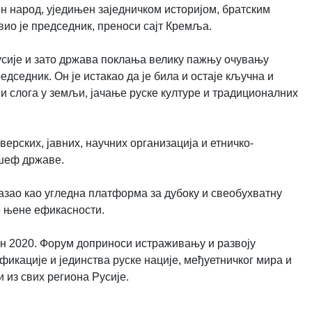
ен народ, уједињен заједничком историјом, братским
ио је председник, преноси сајт Кремља.
 Русије и зато држава поклања велику пажњу очувању
едседник. Он је истакао да је била и остаје кључна и
и слога у земљи, јачање руске културе и традиционалних
ерских, јавних, научних организација и етничко-
 шеф државе.
казао као угледна платформа за дубоку и свеобухватну
е њене ефикасности.
н 2020. Форум доприноси истраживању и развоју
кације и јединства руске нације, међуетничког мира и
 из свих региона Русије.