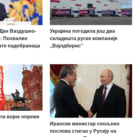
Украјина погодила још два
 Дан Ваздушно-
складишта руске компаније
а: Похвалио
„Вајлдберис“
ате падобранаца
ти војне опреме
Ирански министар спољних
послова стигао у Русију на