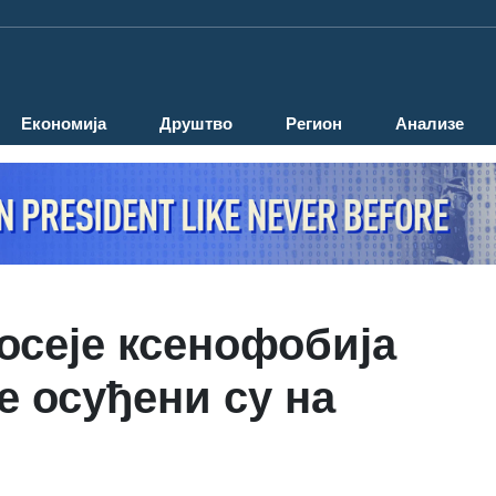
Економија
Друштво
Регион
Анализе
осеје ксенофобија
е осуђени су на