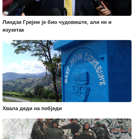
Линдзи Грејем је био чудовиште, али не и
изузетак
Хвала деди на побједи