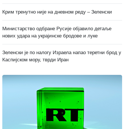
Крим тренутно није на дневном реду – Зеленски
Министарство одбране Русије објавило детаље
нових удара на украјинске бродове и луке
Зеленски је по налогу Израела напао теретни брод у
Каспијском мору, тврди Иран