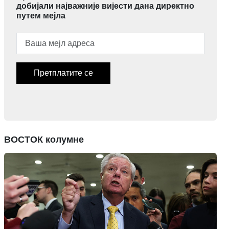
добијали најважније вијести дана директно
путем мејла
Претплатите се
ВОСТОК колумне