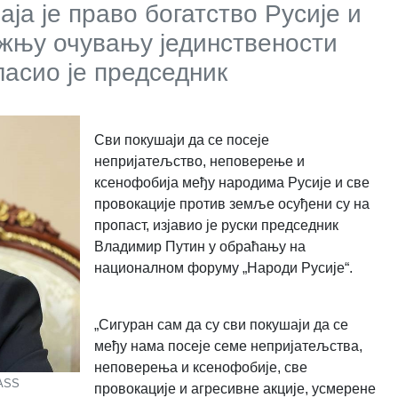
аја је право богатство Русије и
жњу очувању јединствености
ласио је председник
Сви покушаји да се посеје
непријатељство, неповерење и
ксенофобија међу народима Русије и све
провокације против земље осуђени су на
пропаст, изјавио је руски председник
Владимир Путин у обраћању на
националном форуму „Народи Русије“.
„Сигуран сам да су сви покушаји да се
међу нама посеје семе непријатељства,
неповерења и ксенофобије, све
TASS
провокације и агресивне акције, усмерене