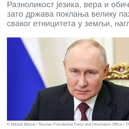
Разноликост језика, вера и обич
зато држава поклања велику па
сваког етницитета у земљи, наг
© Mikhail Metzel / Russian Presidential Press and Information Office / 