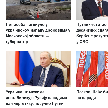
Пет особа погинуло у
Путин честитао
украјинском нападу дроновима у
десантних снаг
Московској области —
борбене резулт
губернатор
у СВО
Украјина не може да
Песков: Неће би
дестабилизује Русију нападима
на паради
на енергетику, поручио Путин