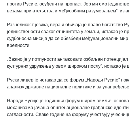
против Русије, осуђени на пропаст. Јер ми смо јединств
везама пријатељства и међусобним разумевањем“, изјав
Разноликост језика, вера и обичаја је право богатство
јединствености сваког етницитета у земљи, истакао је пр
судбоносна мисија да се обезбеди међунационални мир 
вредности.
„Важно је у потпуности ангажовати озбиљан потенцијал в
културних удружења у овом широком послу“, истакао је
Руски лидер је истакао да се форум „Народи Русије” по
анализу државне националне политике и за унапређењ
Народи Русије је годишњи форум широм земље, основа
механизама јачања општенационалне грађанске идентифи
сагласности. Сваке године на форуму учествују учесници