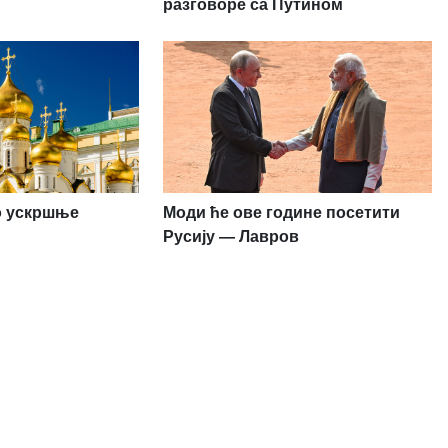
разговоре са Путином
ио ускршње
Моди ће ове године посетити
Русију — Лавров