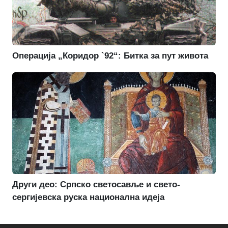
Операција „Коридор `92“: Битка за пут живота
Други део: Српско светосавље и свето-
сергијевска руска национална идеја