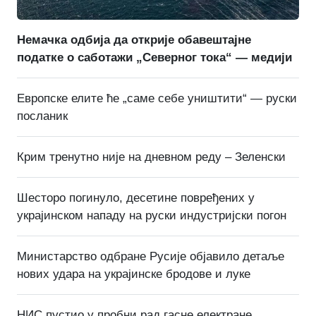
Немачка одбија да открије обавештајне
податке о саботажи „Северног тока“ — медији
Европске елите ће „саме себе уништити“ — руски
посланик
Крим тренутно није на дневном реду – Зеленски
Шесторо погинуло, десетине повређених у
украјинском нападу на руски индустријски погон
Министарство одбране Русије објавило детаље
нових удара на украјинске бродове и луке
НИС пустио у пробни рад гасне електране