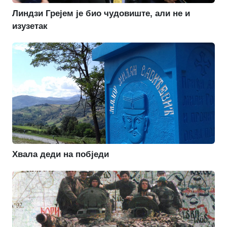
Линдзи Грејем је био чудовиште, али не и
изузетак
Хвала деди на побједи