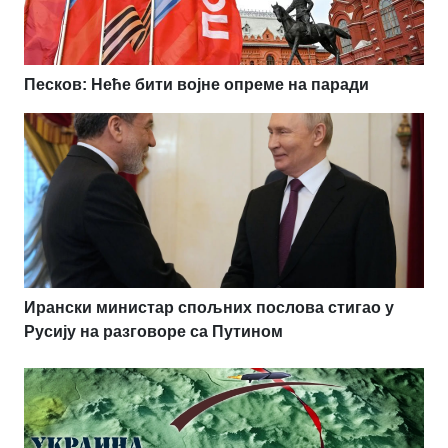
Песков: Неће бити војне опреме на паради
Ирански министар спољних послова стигао у
Русију на разговоре са Путином