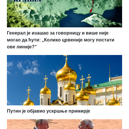
Генерал је изашао за говорницу и више није
могао да ћути: „Колико црвеније могу постати
ове линије?“
Путин је објавио ускршње примирје