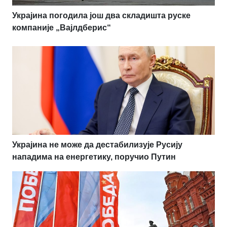
Украјина погодила још два складишта руске
компаније „Вајлдберис“
Украјина не може да дестабилизује Русију
нападима на енергетику, поручио Путин