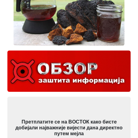
Претплатите се на ВОСТОК како бисте
добијали најважније вијести дана директно
путем мејла