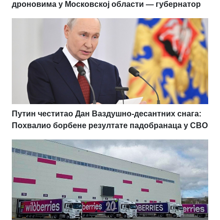
дроновима у Московској области — губернатор
Путин честитао Дан Ваздушно-десантних снага:
Похвалио борбене резултате падобранаца у СВО