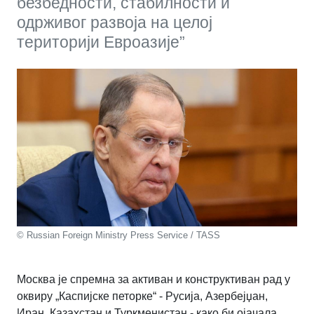
безбедности, стабилности и
одрживог развоја на целој
територији Евроазије”
© Russian Foreign Ministry Press Service / TASS
Москва је спремна за активан и конструктиван рад у
оквиру „Каспијске петорке“ - Русија, Азербејџан,
Иран, Казахстан и Туркменистан - како би ојачала