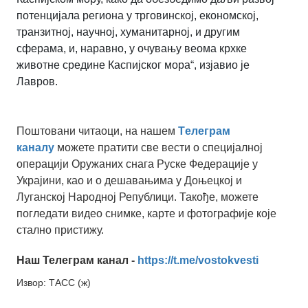
потенцијала региона у трговинској, економској,
транзитној, научној, хуманитарној, и другим
сферама, и, наравно, у очувању веома крхке
животне средине Каспијског мора“, изјавио је
Лавров.
Поштовани читаоци, на нашем
Tелеграм
каналу
можете пратити све вести о специјалној
операцији Оружаних снага Руске Федерације у
Украјини, као и о дешавањима у Доњецкој и
Луганској Народној Републици. Такође, можете
погледати видео снимке, карте и фотографије које
стално пристижу.
Наш Телеграм канал -
https://t.me/vostokvesti
Извор: ТАСС (ж)