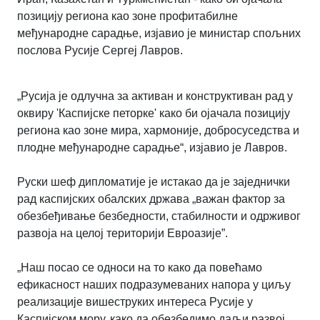
позицију региона као зоне профитабилне
међународне сарадње, изјавио је министар спољних
послова Русије Сергеј Лавров.
„Русија је одлучна за активан и конструктиван рад у
оквиру 'Каспијске петорке' како би ојачала позицију
региона као зоне мира, хармоније, добросуседства и
плодне међународне сарадње“, изјавио је Лавров.
Руски шеф дипломатије је истакао да је заједнички
рад каспијских обалских држава „важан фактор за
обезбеђивање безбедности, стабилности и одрживог
развоја на целој територији Евроазије”.
„Наш посао се односи на то како да повећамо
ефикасност наших подразумеваних напора у циљу
реализације вишеструких интереса Русије у
Каспијском мору, како да обезбедимо даљи развој