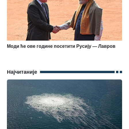
Моди ће ове године посетити Русију — Лавров
Најчитаније