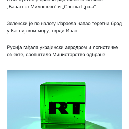
„Банатско Милошево“ и „Српска Црња“
Зеленски је по налогу Израела напао теретни брод
у Каспијском мору, тврди Иран
Русија гађала украјински аеродром и логистичке
објекте, саопштило Министарство одбране