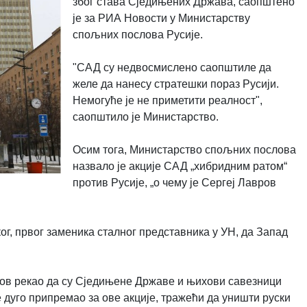
због става Сједињених Држава, саопштено
је за РИА Новости у Министарству
спољних послова Русије.
"САД су недвосмислено саопштиле да
желе да нанесу стратешки пораз Русији.
Немогуће је не приметити реалност",
саопштило је Министарство.
Осим тога, Министарство спољних послова
назвало је акције САД „хибридним ратом“
против Русије, „о чему је Сергеј Лавров
г, првог заменика сталног представника у УН, да Запад
ов рекао да су Сједињене Државе и њихови савезници
е дуго припремао за ове акције, тражећи да уништи руски