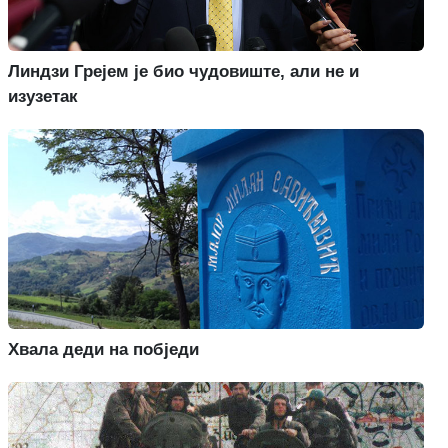
Линдзи Грејем је био чудовиште, али не и
изузетак
Хвала деди на побједи