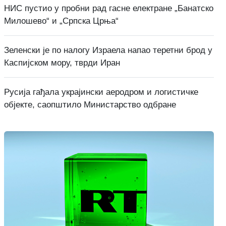
НИС пустио у пробни рад гасне електране „Банатско
Милошево“ и „Српска Црња“
Зеленски је по налогу Израела напао теретни брод у
Каспијском мору, тврди Иран
Русија гађала украјински аеродром и логистичке
објекте, саопштило Министарство одбране