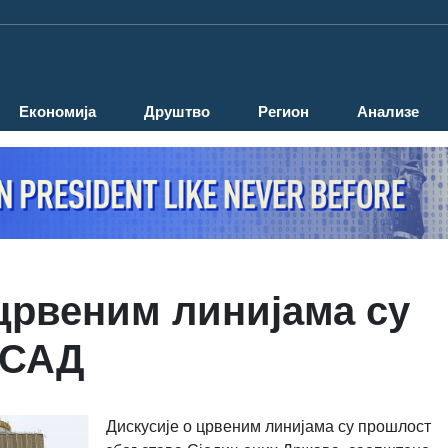
Економија
Друштво
Регион
Анализе
 црвеним линијама су
 САД
Дискусије о црвеним линијама су прошлост