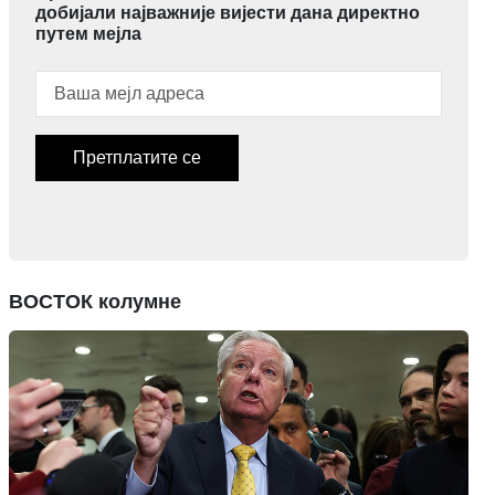
добијали најважније вијести дана директно
путем мејла
Претплатите се
ВОСТОК колумне