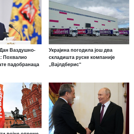
Украјина погодила још два
 Дан Ваздушно-
складишта руске компаније
а: Похвалио
„Вајлдберис“
ате падобранаца
ти војне опреме