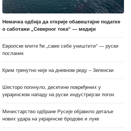
Немачка одбија да открије обавештајне податке
о саботажи „Северног тока“ — медији
Европске елите ће „саме себе уништити“ — руски
посланик
Крим тренутно није на дневном реду – Зеленски
Шесторо погинуло, десетине повређених у
украјинском нападу на руски индустријски погон
Министарство одбране Русије објавило детаље
нових удара на украјинске бродове и луке