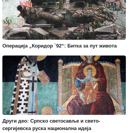
Операција „Коридор `92“: Битка за пут живота
Други део: Српско светосавље и свето-
сергијевска руска национална идеја