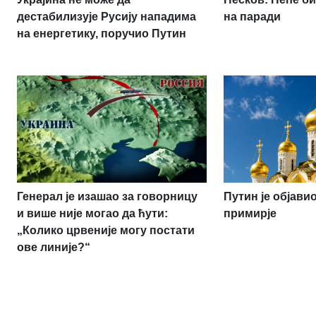
дестабилизује Русију нападима
на паради
на енергетику, поручио Путин
Генерал је изашао за говорницу
Путин је објав
и више није могао да ћути:
примирје
„Колико црвеније могу постати
ове линије?“