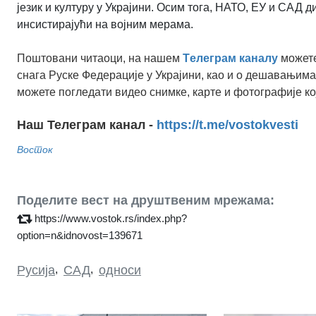
језик и културу у Украјини. Осим тога, НАТО, ЕУ и САД 
инсистирајући на војним мерама.
Поштовани читаоци, на нашем
Tелеграм каналу
можете
снага Руске Федерације у Украјини, као и о дешавањима
можете погледати видео снимке, карте и фотографије ко
Наш Телеграм канал -
https://t.me/vostokvesti
Восток
Поделите вест на друштвеним мрежама:
https://www.vostok.rs/index.php?
option=n&idnovost=139671
Русија
,
САД
,
односи