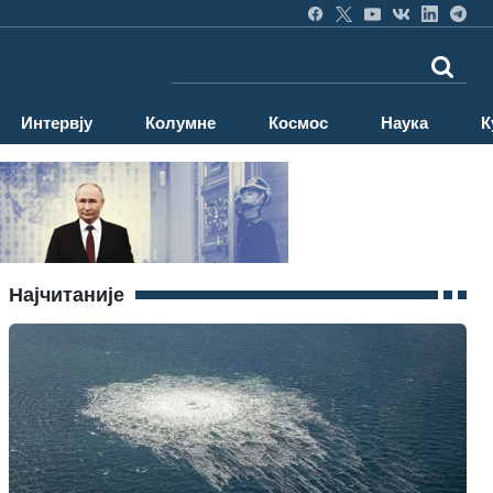
Интервју
Колумне
Космос
Наука
К
Најчитаније