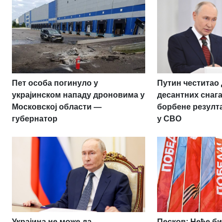
Пет особа погинуло у
Путин честитао
украјинском нападу дроновима у
десантних снаг
Московској области —
борбене резулт
губернатор
у СВО
Украјина не може да
Песков: Неће би