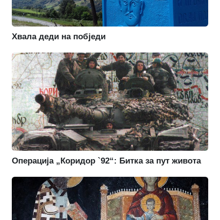
Хвала деди на побједи
Операција „Коридор `92“: Битка за пут живота