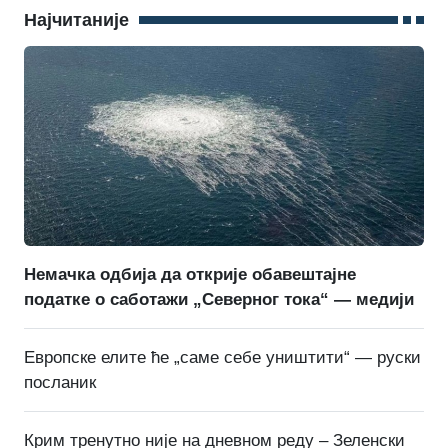
Најчитаније
Немачка одбија да открије обавештајне
податке о саботажи „Северног тока“ — медији
Европске елите ће „саме себе уништити“ — руски
посланик
Крим тренутно није на дневном реду – Зеленски