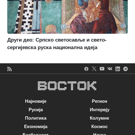
Други део: Српско светосавље и свето-
сергијевска руска национална идеја
Најновије
Регион
Русија
Интервју
Политика
Колумне
Економија
Космос
Безбедност
Наука