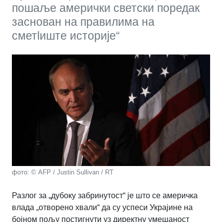
пошаље амерички светски поредак
заснован на правилима на
сметlиште историје“
фото: © AFP / Justin Sullivan / RT
Разлог за „дубоку забринутост“ је што се америчка
влада „отворено хвали“ да су успеси Украјине на
бојном пољу постигнути уз директну умешаност