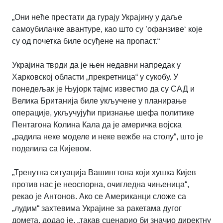
„Они неће престати да гурају Украјину у даље
самоубилачке авантуре, као што су ’офанзиве‘ које
су од почетка биле осуђене на пропаст.“
Украјина тврди да је њен недавни напредак у
Харковској области „прекретница“ у сукобу. У
понедељак је Њујорк тајмс известио да су САД и
Велика Британија биле укључене у планирање
операције, укључујући признање шефа политике
Пентагона Колина Кала да је америчка војска
„радила неке моделе и неке вежбе на столу“, што је
поделила са Кијевом.
„Тренутна ситуација Вашингтона који хушка Кијев
против нас је неоспорна, очигледна чињеница“,
рекао је Антонов. Ако се Американци сложе са
„лудим“ захтевима Украјине за ракетама дугог
домета, додао је, „такав сценарио би значио директну