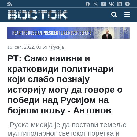
15. сеп. 2022, 09:59 /
Русија
РТ: Само наивни и
кратковиди политичари
који слабо познају
историју могу да говоре о
победи над Русијом на
бојном пољу - Антонов
„Руска мисија је да постави темеље
мултиполарног светског поретка и