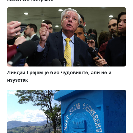
Линдзи Грејем је био чудовиште, али не и
изузетак