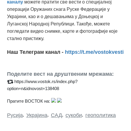
каналу
можете пратити све вести о специјалној
операцији Оружаних снага Руске Федерације у
Украјини, као и о дешавањима у Доњецкој и
Луганској Народној Републици. Такође, можете
погледати видео снимке, карте и фотографије које
стално пристижу.
Наш Телеграм канал -
https://t.me/vostokvesti
Поделите вест на друштвеним мрежама:
https://www.vostok.rs/index.php?
option=n&idnovost=138408
Пратите ВОСТОК на:
Русија
,
Украјина
,
САД
,
сукоби
,
геополитика