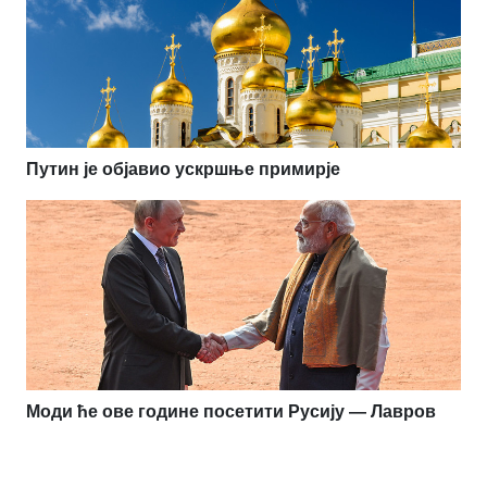
Путин је објавио ускршње примирје
Моди ће ове године посетити Русију — Лавров