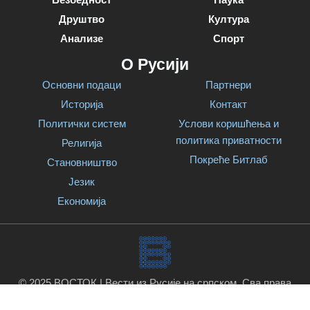
Друштво
Култура
Анализе
Спорт
О Русији
Основни подаци
Партнери
Историја
Контакт
Политички систем
Услови коришћења и
политика приватности
Религија
Покреће Битлаб
Становништво
Језик
Економија
© 2025 ВОСТОК | Вести из Русије на српском. Сва права
задржана.
Покреће Битлаб
.