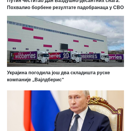
Путин честитао Дан Ваздушно-десантних снага:
Похвалио борбене резултате падобранаца у СВО
Украјина погодила још два складишта руске
компаније „Вајлдберис“