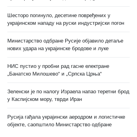
Шесторо погинуло, десетине повређених у
украјинском нападу на руски индустријски погон
Министарство одбране Русије објавило детаље
нових удара на украјинске бродове и луке
НИС пустио у пробни рад гасне електране
„Банатско Милошево“ и „Српска Црња“
Зеленски је по налогу Израела напао теретни брод
у Каспијском мору, тврди Иран
Русија гађала украјински аеродром и логистичке
објекте, саопштило Министарство одбране