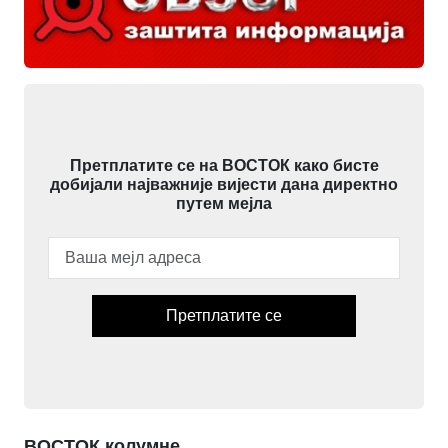
Претплатите се на ВОСТОК како бисте
добијали најважније вијести дана директно
путем мејла
Претплатите се
ВОСТОК колумне