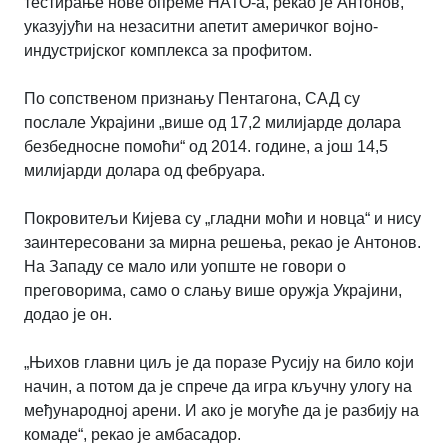
тестирање нове опреме НАТО-а, рекао је Антонов,
указујући на незаситни апетит америчког војно-
индустријског комплекса за профитом.
По сопственом признању Пентагона, САД су
послале Украјини „више од 17,2 милијарде долара
безбедносне помоћи“ од 2014. године, а још 14,5
милијарди долара од фебруара.
Покровитељи Кијева су „гладни моћи и новца“ и нису
заинтересовани за мирна решења, рекао је Антонов.
На Западу се мало или уопште не говори о
преговорима, само о слању више оружја Украјини,
додао је он.
„Њихов главни циљ је да поразе Русију на било који
начин, а потом да је спрече да игра кључну улогу на
међународној арени. И ако је могуће да је разбију на
комаде“, рекао је амбасадор.