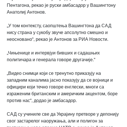
Пентагона, рекао је руски амбасадор у Вашингтону
Анатолиј Антонов.
„У том контексту, саопштења Вашингтона да САД
нису страна у сукобу звуче апсолутно смешно и
неосновано“, рекао је Антонов за РИА Новости.
„Чињенице и интервјуи бивших и садашњих
политичара и генерала говоре другачије.
“
„Видео снимци који се тренутно приказују на
западним каналима јасно показују да се војници и
официри који течно говоре енглески, многи са
израженим британским и америчким акцентом, боре
против нас“, додао је амбасадор.
САД су учиниле све да Украјину претворе у депонију
свог застарелог наоружања, али и полигон за