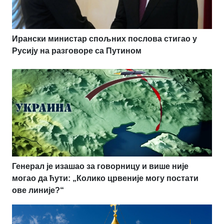
Ирански министар спољних послова стигао у
Русију на разговоре са Путином
Генерал је изашао за говорницу и више није
могао да ћути: „Колико црвеније могу постати
ове линије?“