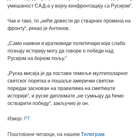
умешаност САД-а у војну конфронтацију са Русијом“.
Чак и тако, то „неће довести до стварних промена на
фронту“, рекао је Антонов.
„Само наивни и кратковиди политичари који слабо
познају историју могу да говоре о победи над
Русијом на бојном пољу.
“
„
Руска мисија је да постави темеље мултиполарног
светског поретка и пошаље амерички светски
поредак заснован на правилима на сметlиште
историје“, и руске дипломате „не сумњају да ћемо
остварити победу“, закључио је он.
Извор:
РТ
Поштовани читаоци, на нашем
Tелеграм