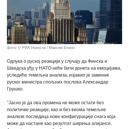
фото: © РИА Новости / Максим Блино
Одлука о руској реакцији у случају да Финска и
Шведска уђу у НАТО неће бити донета на емоцијама,
уследиће темељна анализа, изјавио је заменик
руског министра спољних послова Александар
Грушко.
"Јасно је да ова промена не може остати без
политичке реакције, као и без веома темељне
анализе последица нове конфигурације снага која
може да настане као резултат ширења алијансе.