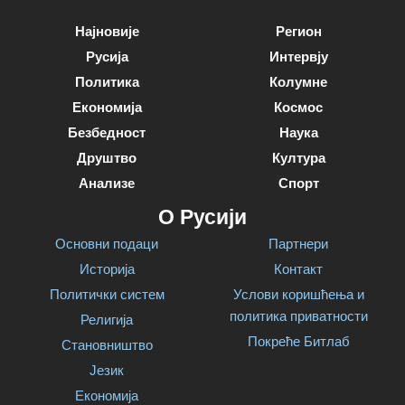
Најновије
Регион
Русија
Интервју
Политика
Колумне
Економија
Космос
Безбедност
Наука
Друштво
Култура
Анализе
Спорт
О Русији
Основни подаци
Партнери
Историја
Контакт
Политички систем
Услови коришћења и
политика приватности
Религија
Покреће Битлаб
Становништво
Језик
Економија