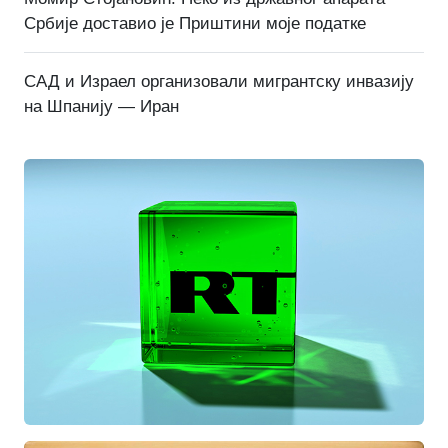
Србије доставио је Приштини моје податке
САД и Израел организовали мигрантску инвазију
на Шпанију — Иран