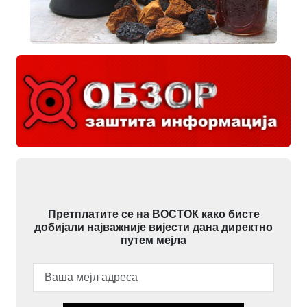
Претплатите се на ВОСТОК како бисте
добијали најважније вијести дана директно
путем мејла