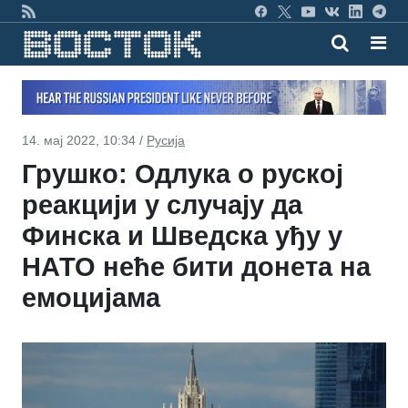
14. мај 2022, 10:34 /
Русија
Грушко: Одлука о руској
реакцији у случају да
Финска и Шведска уђу у
НАТО неће бити донета на
емоцијама