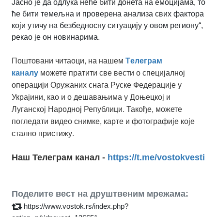
Јасно је да одлука неће бити донета на емоцијама, то
ће бити темељна и проверена анализа свих фактора
који утичу на безбедносну ситуацију у овом региону“,
рекао је он новинарима.
Поштовани читаоци, на нашем
Tелеграм
можете пратити све вести о специјалној
каналу
операцији Оружаних снага Руске Федерације у
Украјини, као и о дешавањима у Доњецкој и
Луганској Народној Републици. Такође, можете
погледати видео снимке, карте и фотографије које
стално пристижу.
Наш Телеграм канал -
https://t.me/vostokvesti
Поделите вест на друштвеним мрежама:
https://www.vostok.rs/index.php?