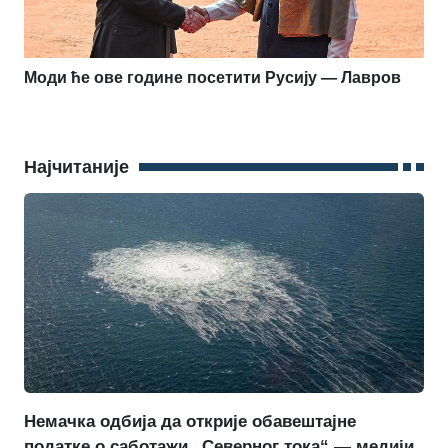
Моди ће ове године посетити Русију — Лавров
Најчитаније
Немачка одбија да открије обавештајне
податке о саботажи „Северног тока“ — медији