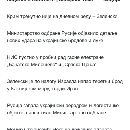
Крим тренутно није на дневном реду – Зеленски
Министарство одбране Русије објавило детаље
нових удара на украјинске бродове и луке
НИС пустио у пробни рад гасне електране
„Банатско Милошево“ и „Српска Црња“
Зеленски је по налогу Израела напао теретни брод
у Каспијском мору, тврди Иран
Русија гађала украјински аеродром и логистичке
објекте, саопштило Министарство одбране
Момир Стојановић: Неко из државног апарата