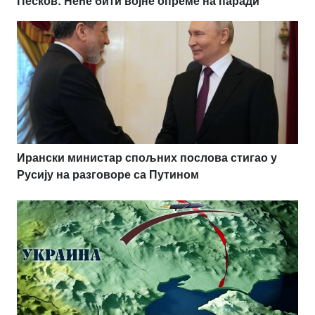
Песков: Неће бити војне опреме на паради
Ирански министар спољних послова стигао у
Русију на разговоре са Путином