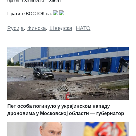
option=n&idnovost=136651
Пратите ВОСТОК на:
Русија
,
Финска
,
Шведска
,
НАТО
Пет особа погинуло у украјинском нападу
дроновима у Московској области — губернатор