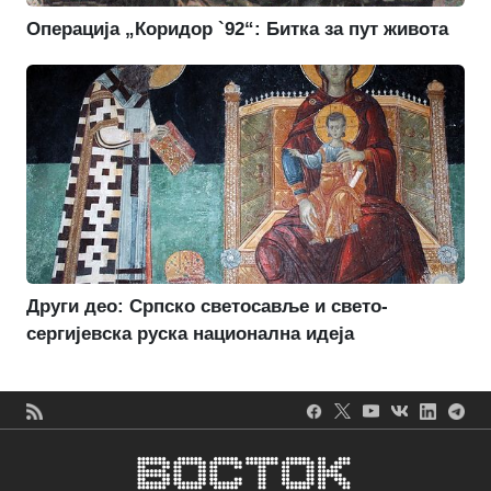
Операција „Коридор `92“: Битка за пут живота
Други део: Српско светосавље и свето-
сергијевска руска национална идеја