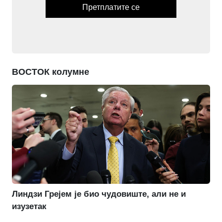
Претплатите се
ВОСТОК колумне
Линдзи Грејем је био чудовиште, али не и
изузетак