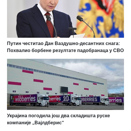
Путин честитао Дан Ваздушно-десантних снага:
Похвалио борбене резултате падобранаца у СВО
Украјина погодила још два складишта руске
компаније „Вајлдберис“