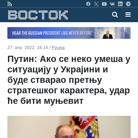
27. апр. 2022, 16:14 /
Русија
Путин: Ако се неко умеша у
ситуацију у Украјини и
буде стварао претњу
стратешког карактера, удар
ће бити муњевит