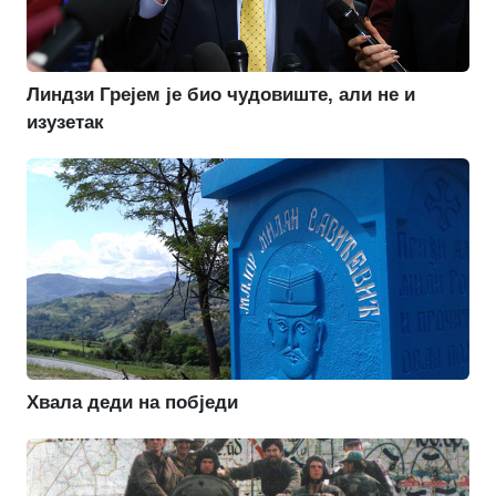
Линдзи Грејем је био чудовиште, али не и
изузетак
Хвала деди на побједи