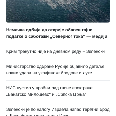
Немачка одбија да открије обавештајне
податке о саботажи „Северног тока“ — медији
Крим тренутно није на дневном реду – Зеленски
Министарство одбране Русије објавило детаље
нових удара на украјинске бродове и луке
НИС пустио у пробни рад гасне електране
„Банатско Милошево“ и „Српска Црња“
Зеленски је по налогу Израела напао теретни брод
у Каспијском мору, тврди Иран