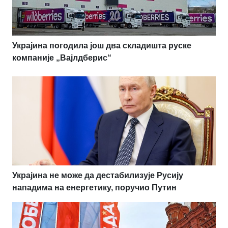
Украјина погодила још два складишта руске
компаније „Вајлдберис“
Украјина не може да дестабилизује Русију
нападима на енергетику, поручио Путин