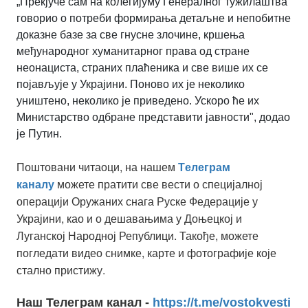
„Прекјуче сам на колегијуму Генералног тужилаштва
говорио о потреби формирања детаљне и непобитне
доказне базе за све гнусне злочине, кршења
међународног хуманитарног права од стране
неонациста, страних плаћеника и све више их се
појављује у Украјини. Поново их је неколико
уништено, неколико је приведено. Ускоро ће их
Министарство одбране представити јавности", додао
је Путин.
Поштовани читаоци, на нашем
Tелеграм
можете пратити све вести о специјалној
каналу
операцији Оружаних снага Руске Федерације у
Украјини, као и о дешавањима у Доњецкој и
Луганској Народној Републици. Такође, можете
погледати видео снимке, карте и фотографије које
стално пристижу.
Наш Телеграм канал -
https://t.me/vostokvesti