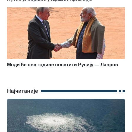
Моди ће ове године посетити Русију — Лавров
Најчитаније