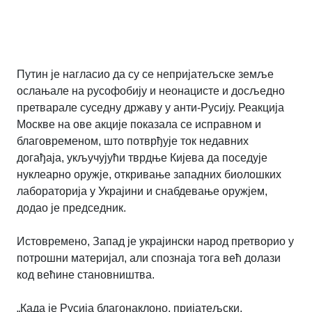
Путин је нагласио да су се непријатељске земље
ослањале на русофобију и неонацисте и досљедно
претварале суседну државу у анти-Русију. Реакција
Москве на ове акције показала се исправном и
благовременом, што потврђује ток недавних
догађаја, укључујући тврдње Кијева да поседује
нуклеарно оружје, откривање западних биолошких
лабораторија у Украјини и снабдевање оружјем,
додао је председник.
Истовремено, Запад је украјински народ претворио у
потрошни материјал, али спознаја тога већ долази
код већине становништва.
„Када је Русија благонаклоно, пријатељски,