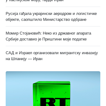
Русија гађала украјински аеродром и логистичке
објекте, саопштило Министарство одбране
Момир Стојановић: Неко из државног апарата
Србије доставио је Приштини моје податке
САД и Израел организовали мигрантску инвазију
на Шпанију — Иран