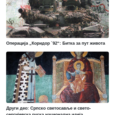
Операција „Коридор `92“: Битка за пут живота
Други део: Српско светосавље и свето-
сергијевска руска национална идеја