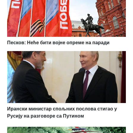
Песков: Неће бити војне опреме на паради
Ирански министар спољних послова стигао у
Русију на разговоре са Путином