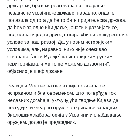
другарски, братски реаговала на стварање
независне украјинске државе, наравно, онда је
полазила од тога да ће то бити пријатељска држава,
да ћемо заједно ићи даље, јачати и развијати се,
подржавати једни друге, стварајући најконкурентније
услове за наш развој. Да, у новим историјским
условима, али, наравно, нико није очекивао
стварање `анти-Русије` на историјским руским
територијама, и ми то не можемо дозволити",
објаснио је шеф државе.
Реакција Москве на ове акције показала се
исправном и благовременом, што потврђује ток
недавних догађаја, укључујући тврдње Кијева да
поседује нуклеарно оружје, откривање западних
биолошких лабораторија у Украјини и снабдевање
оружјем, додао је председник.