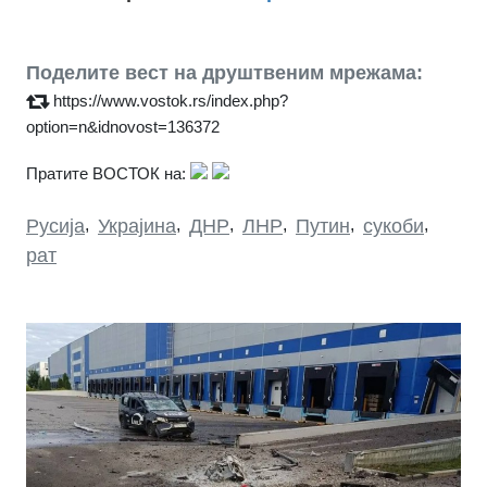
Поделите вест на друштвеним мрежама:
https://www.vostok.rs/index.php?
option=n&idnovost=136372
Пратите ВОСТОК на:
Русија
,
Украјина
,
ДНР
,
ЛНР
,
Путин
,
сукоби
,
рат