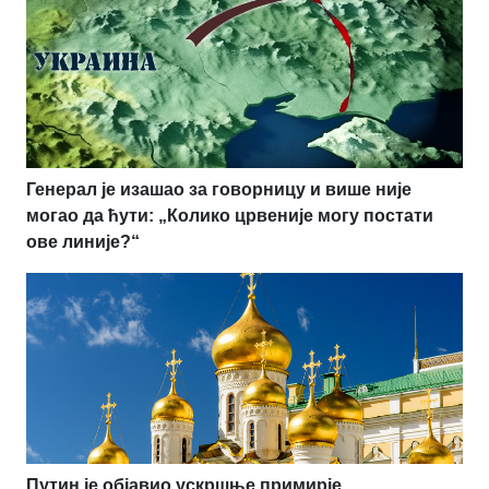
Генерал је изашао за говорницу и више није
могао да ћути: „Колико црвеније могу постати
ове линије?“
Путин је објавио ускршње примирје