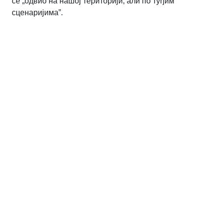
се „одвио на нашој територији, али по туђим
сценаријима”.