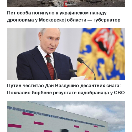
Пет особа погинуло у украјинском нападу
дроновима у Московској области — губернатор
Путин честитао Дан Ваздушно-десантних снага:
Похвалио борбене резултате падобранаца у СВО