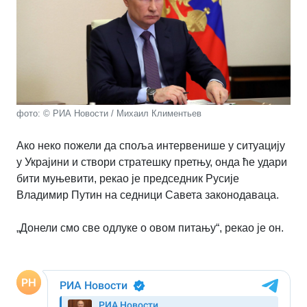
фото: © РИА Новости / Михаил Климентьев
Ако неко пожели да споља интервенише у ситуацију
у Украјини и створи стратешку претњу, онда ће удари
бити муњевити, рекао је председник Русије
Владимир Путин на седници Савета законодаваца.
„Донели смо све одлуке о овом питању“, рекао је он.