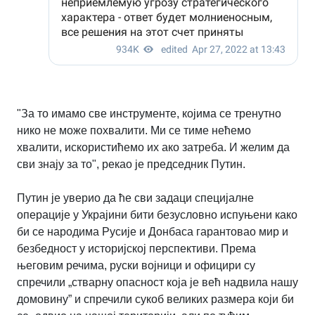
"За то имамо све инструменте, којима се тренутно
нико не може похвалити. Ми се тиме нећемо
хвалити, искористићемо их ако затреба. И желим да
сви знају за то", рекао је председник
Путин.
Путин је уверио да ће сви задаци специјалне
операције у Украјини бити безусловно испуњени како
би се народима Русије и Донбаса гарантовао мир и
безбедност у историјској перспективи. Према
његовим речима, руски војници и официри су
спречили „стварну опасност која је већ надвила нашу
домовину” и спречили сукоб великих размера који би