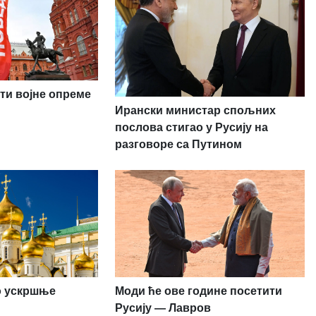
ти војне опреме
Ирански министар спољних
послова стигао у Русију на
разговоре са Путином
ио ускршње
Моди ће ове године посетити
Русију — Лавров