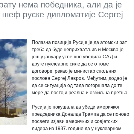
рату нема победника, али да је
е шеф руске дипломатије Сергеј
Полазна позиција Русије је да атомски рат
треба да буде неприхватљив и Москва је
још у јануару успешно убедила САД и
друге нуклеарне силе да се о томе
договоре, рекао је министар спољних
послова Сергеј Лавров. Међутим, додао је
да се ситуација од тада погоршала до те
мере да постоји реална и озбиљна претња.
Русија је покушала да убеди америчког
председника Доналда Трампа да се поново
посвети изјави америчких и совјетских
лидера из 1987. године да у нуклеарном