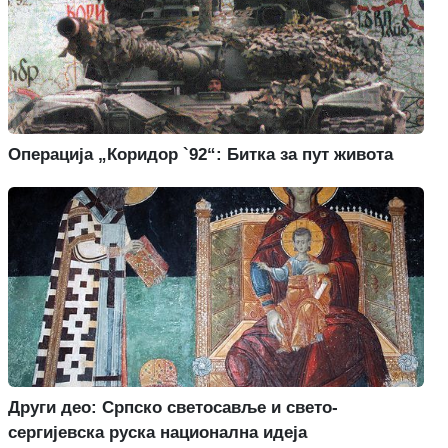
Операција „Коридор `92“: Битка за пут живота
Други део: Српско светосавље и свето-
сергијевска руска национална идеја