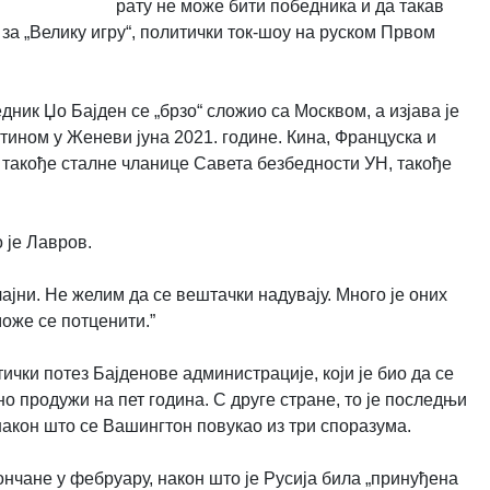
рату не може бити победника и да такав
 за „Велику игру“, политички ток-шоу на руском Првом
ник Џо Бајден се „брзо“ сложио са Москвом, а изјава је
ином у Женеви јуна 2021. године. Кина, Француска и
у такође сталне чланице Савета безбедности УН, такође
 је Лавров.
ајни. Не желим да се вештачки надувају. Много је оних
може се потценити.”
чки потез Бајденове администрације, који је био да се
о продужи на пет година. С друге стране, то је последњи
након што се Вашингтон повукао из три споразума.
нчане у фебруару, након што је Русија била „принуђена