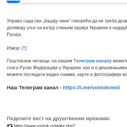
Управо сада сви „бацају чини“ говорећи да не треба дозв
доливају уље на ватру слањем оружја Украјини и надају
Русија.
Извор:
РТ
Поштовани читаоци, на нашем
Tелеграм каналу
можете
снага Руске Федерације у Украјини, као и о дешавањима
можете погледати видео снимке, карте и фотографије ко
Наш Телеграм канал -
https://t.me/vostokvesti
Поделите вест на друштвеним мрежама:
https://www.vostok.rs/index.php?