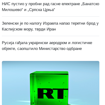
НИС пустио у пробни рад гасне електране „Банатско
Милошево“ и „Српска Црња“
Зеленски је по налогу Израела напао теретни брод у
Каспијском мору, тврди Иран
Русија гађала украјински аеродром и логистичке
објекте, саопштило Министарство одбране