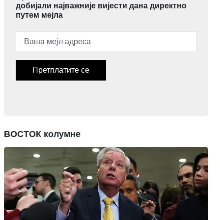
добијали најважније вијести дана директно
путем мејла
Претплатите се
ВОСТОК колумне