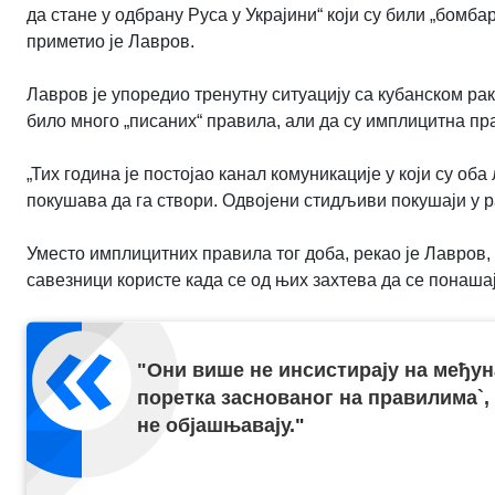
да стане у одбрану Руса у Украјини“ који су били „бомб
приметио је Лавров.
Лавров је упоредио тренутну ситуацију са кубанском раке
било много „писаних“ правила, али да су имплицитна пр
„Тих година је постојао канал комуникације у који су об
покушава да га створи. Одвојени стидљиви покушаји у ра
Уместо имплицитних правила тог доба, рекао је Лавров,
савезници користе када се од њих захтева да се понашају
"
Они више не инсистирају на међун
поретка заснованог на правилима`, 
не објашњавају.
"