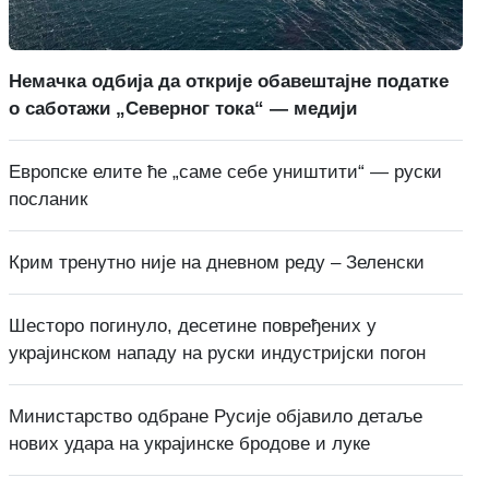
Немачка одбија да открије обавештајне податке
о саботажи „Северног тока“ — медији
Европске елите ће „саме себе уништити“ — руски
посланик
Крим тренутно није на дневном реду – Зеленски
Шесторо погинуло, десетине повређених у
украјинском нападу на руски индустријски погон
Министарство одбране Русије објавило детаље
нових удара на украјинске бродове и луке