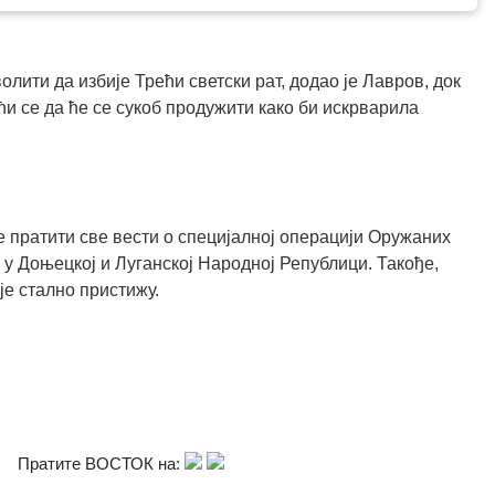
олити да избије Трећи светски рат, додао је Лавров, док
ћи се да ће се сукоб продужити како би искрварила
 пратити све вести о специјалној операцији Оружаних
 у Доњецкој и Луганској Народној Републици. Такође,
је стално пристижу.
Пратите ВОСТОК на: