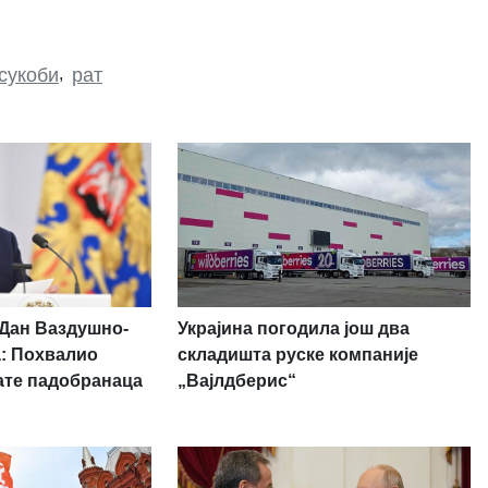
сукоби
,
рат
Украјина погодила још два
 Дан Ваздушно-
складишта руске компаније
а: Похвалио
„Вајлдберис“
ате падобранаца