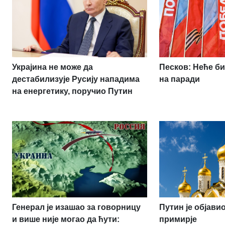
Украјина не може да
Песков: Неће би
дестабилизује Русију нападима
на паради
на енергетику, поручио Путин
Генерал је изашао за говорницу
Путин је објав
и више није могао да ћути:
примирје