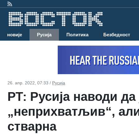
Најновије
Русија
Политика
Безбедност
26. апр. 2022, 07:33 /
Русија
РТ: Русија наводи да
„неприхватљив“, али
стварна