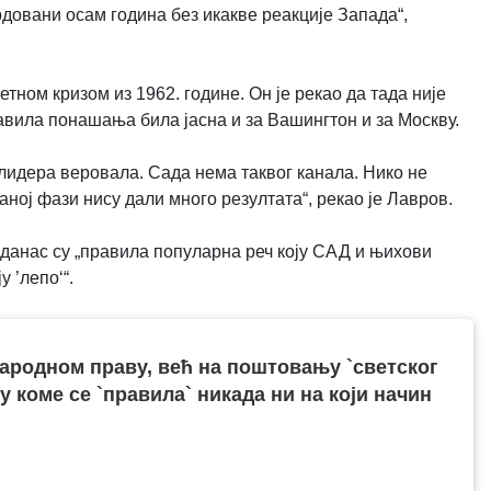
ардовани осам година без икакве реакције Запада“,
тном кризом из 1962. године. Он је рекао да тада није
авила понашања била јасна и за Вашингтон и за Москву.
а лидера веровала. Сада нема таквог канала. Нико не
ној фази нису дали много резултата“, рекао је Лавров.
 данас су „правила популарна реч коју САД и њихови
 ’лепо‘“.
ародном праву, већ на поштовању `светског
у коме се `правила` никада ни на који начин