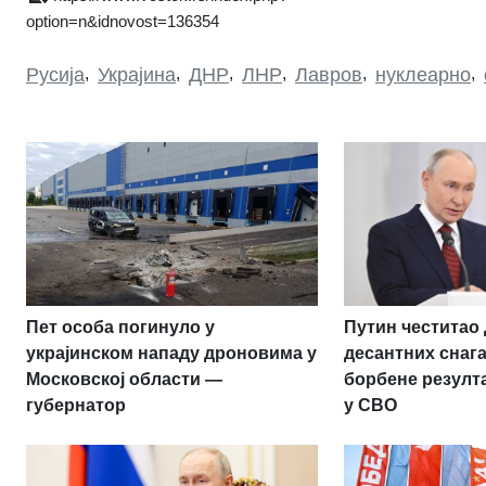
option=n&idnovost=136354
Русија
,
Украјина
,
ДНР
,
ЛНР
,
Лавров
,
нуклеарно
,
Пет особа погинуло у
Путин честитао
украјинском нападу дроновима у
десантних снаг
Московској области —
борбене резулт
губернатор
у СВО