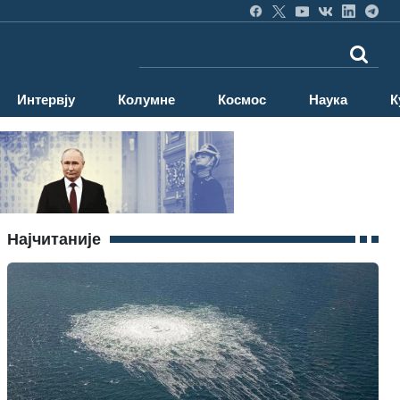
Интервју
Колумне
Космос
Наука
К
Најчитаније