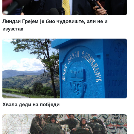
Линдзи Грејем је био чудовиште, али не и
изузетак
Хвала деди на побједи