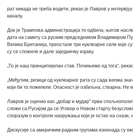
рат никада не треба водити, рекао је Лавров у интервјуу
каналу.
Док је Трампова администрација то одбила, његов наслед
дата на самиту са руским председником Владимиром Пут
Велика Британија, преостале три нуклеарне силе које с
су се сложиле и дале заједничку изјаву.
„То је наш принципијелан став. Почињемо од тога“, рекао
„
Међутим, ризици од нуклеарног рата су сада веома знач
који би то пожелели. Опасност је озбиљна, стварна. Не 
Лавров је оценио као „добар и мудар” први спољнополити
сложи са Русијом да се Уговор о Новом старту безусловн
споразум о контроли наоружања који је остао на снази, 
Дискусије са америчким радним групама изненада су око