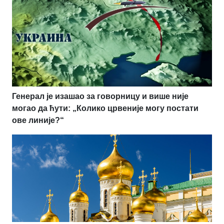
Генерал је изашао за говорницу и више није
могао да ћути: „Колико црвеније могу постати
ове линије?“