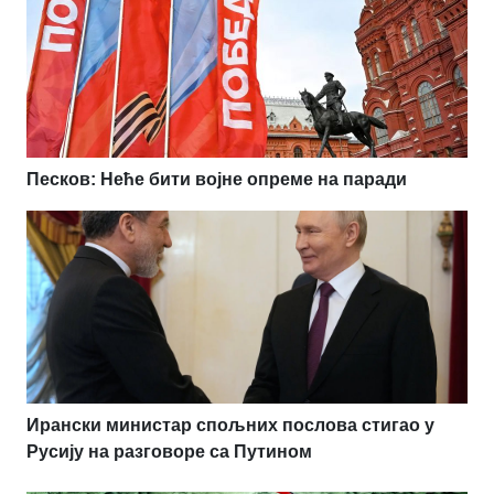
Песков: Неће бити војне опреме на паради
Ирански министар спољних послова стигао у
Русију на разговоре са Путином