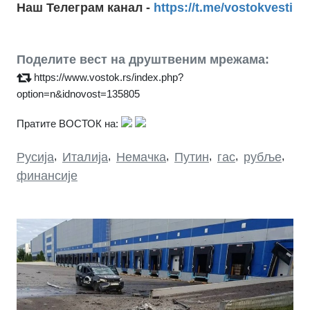
Наш Телеграм канал -
https://t.me/vostokvesti
Поделите вест на друштвеним мрежама:
https://www.vostok.rs/index.php?
option=n&idnovost=135805
Пратите ВОСТОК на:
Русија
,
Италија
,
Немачка
,
Путин
,
гас
,
рубље
,
финансије