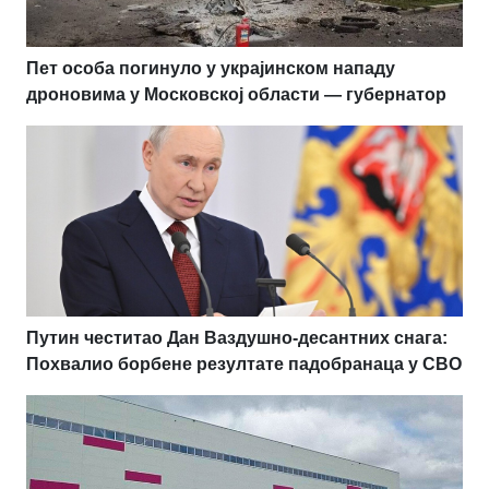
Пет особа погинуло у украјинском нападу
дроновима у Московској области — губернатор
Путин честитао Дан Ваздушно-десантних снага:
Похвалио борбене резултате падобранаца у СВО