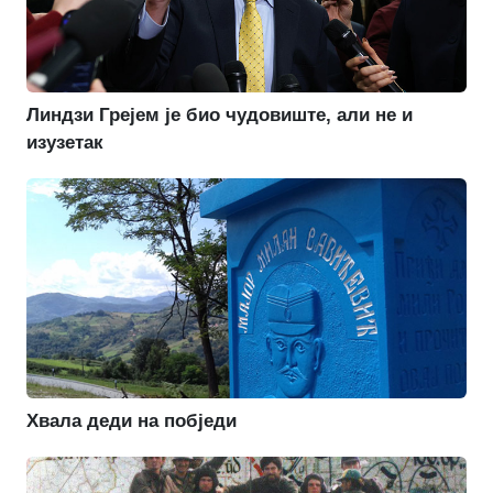
Линдзи Грејем је био чудовиште, али не и
изузетак
Хвала деди на побједи