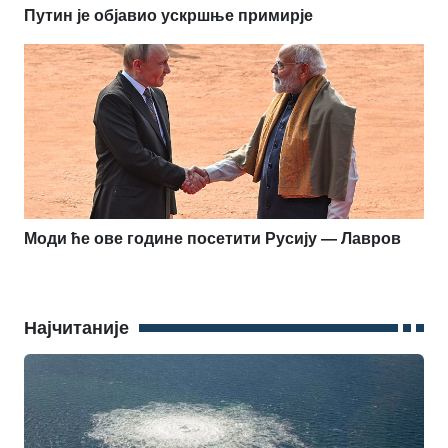
Путин је објавио ускршње примирје
Моди ће ове године посетити Русију — Лавров
Најчитаније