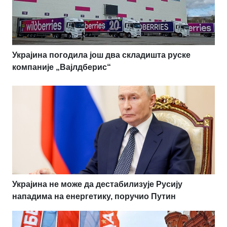
Украјина погодила још два складишта руске
компаније „Вајлдберис“
Украјина не може да дестабилизује Русију
нападима на енергетику, поручио Путин