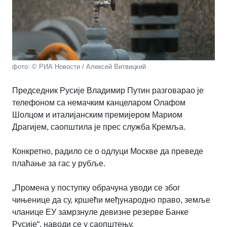
фото: © РИА Новости / Алексей Витвицкий
Председник Русије Владимир Путин разговарао је
телефоном са немачким канцеларом Олафом
Шолцом и италијанским премијером Мариом
Драгијем, саопштила је прес служба Кремља.
Конкретно, радило се о одлуци Москве да преведе
плаћање за гас у рубље.
„Промена у поступку обрачуна уводи се због
чињенице да су, кршећи међународно право, земље
чланице ЕУ замрзнуле девизне резерве Банке
Русије“, наводи се у саопштењу.