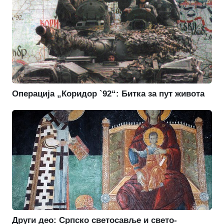
Операција „Коридор `92“: Битка за пут живота
Други део: Српско светосавље и свето-