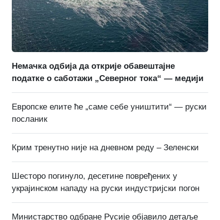
Немачка одбија да открије обавештајне
податке о саботажи „Северног тока“ — медији
Европске елите ће „саме себе уништити“ — руски
посланик
Крим тренутно није на дневном реду – Зеленски
Шесторо погинуло, десетине повређених у
украјинском нападу на руски индустријски погон
Министарство одбране Русије објавило детаље