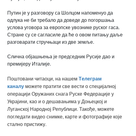
Путин је у разговору са Шолцом напоменуо да
одлука не би требало да доведе до погоршања
услова уговора за европске увознике руског гаса.
Стране су се сагласиле да ће о овом питању даље
разговарати стручњаци из две земље.
Слична објашњења је председник Русије дао и
премијеру Италије.
Поштовани читаоци, на нашем
Tелеграм
можете пратити све вести о специјалној
каналу
операцији Оружаних снага Руске Федерације у
Украјини, као и о дешавањима у Доњецкој и
Луганској Народној Републици. Такође, можете
погледати видео снимке, карте и фотографије које
стално пристижу.