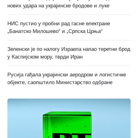
нових удара на украјинске бродове и луке
НИС пустио у пробни рад гасне електране
„Банатско Милошево“ и „Српска Црња“
Зеленски је по налогу Израела напао теретни брод
у Каспијском мору, тврди Иран
Русија гађала украјински аеродром и логистичке
објекте, саопштило Министарство одбране