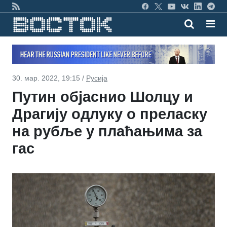
30. мар. 2022, 19:15 /
Русија
Путин објаснио Шолцу и
Драгију одлуку о преласку
на рубље у плаћањима за
гас