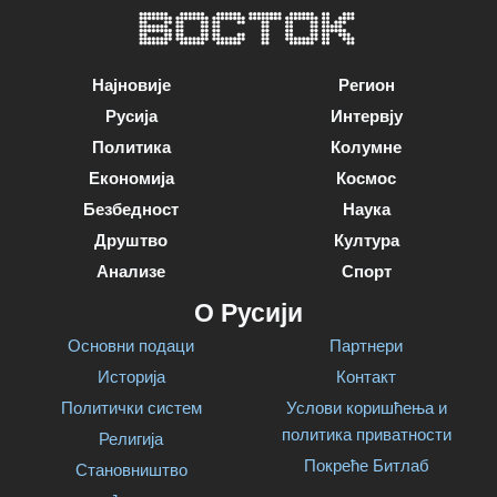
Најновије
Регион
Русија
Интервју
Политика
Колумне
Економија
Космос
Безбедност
Наука
Друштво
Култура
Анализе
Спорт
О Русији
Основни подаци
Партнери
Историја
Контакт
Политички систем
Услови коришћења и
политика приватности
Религија
Покреће Битлаб
Становништво