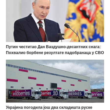
Путин честитао Дан Ваздушно-десантних снага:
Похвалио борбене резултате падобранаца у СВО
Украјина погодила још два складишта руске