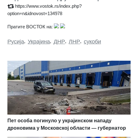
https://www.vostok.rs/index.php?
option=n&idnovost=134978
Пратите ВОСТОК на:
Русија
,
Украјина
,
ДНР
,
ЛНР
,
сукоби
Пет особа погинуло у украјинском нападу
дроновима у Московској области — губернатор