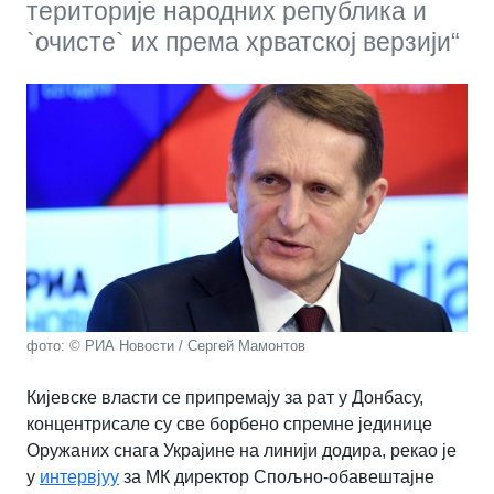
територије народних република и
`очисте` их према хрватској верзији“
фото: © РИА Новости / Сергей Мамонтов
Кијевске власти се припремају за рат у Донбасу,
концентрисале су све борбено спремне јединице
Оружаних снага Украјине на линији додира, рекао је
у
интервјуу
за МК директор Спољно-обавештајне