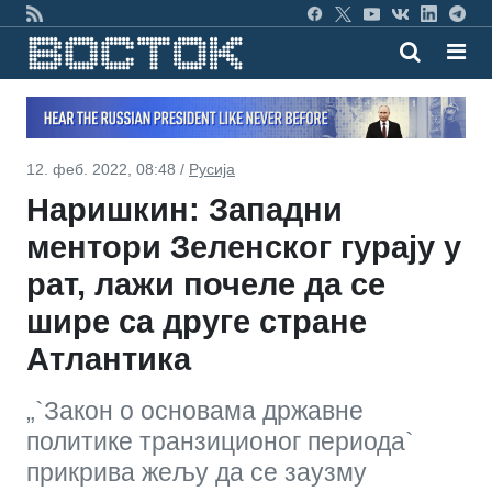
12. феб. 2022, 08:48 /
Русија
Наришкин: Западни
ментори Зеленског гурају у
рат, лажи почеле да се
шире са друге стране
Атлантика
„`Закон о основама државне
политике транзиционог периода`
прикрива жељу да се заузму