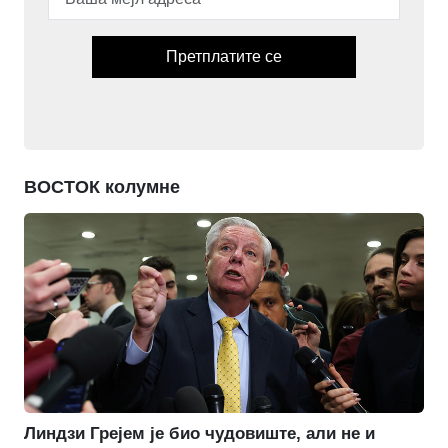
Претплатите се
ВОСТОК колумне
Линдзи Грејем је био чудовиште, али не и