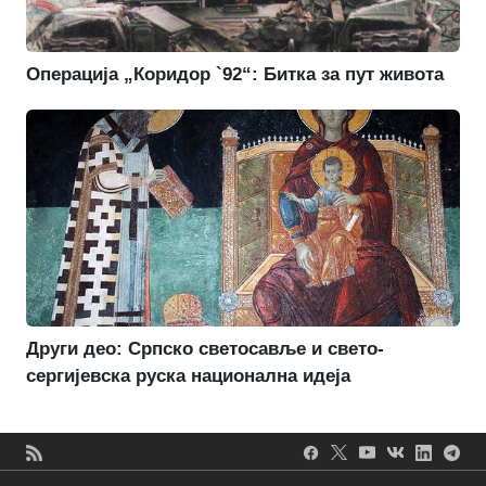
Операција „Коридор `92“: Битка за пут живота
Други део: Српско светосавље и свето-
сергијевска руска национална идеја