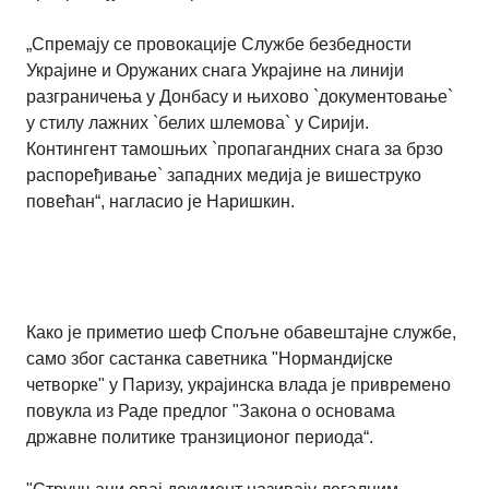
„Спремају се провокације Службе безбедности
Украјине и Оружаних снага Украјине на линији
разграничења у Донбасу и њихово `документовање`
у стилу лажних `белих шлемова` у Сирији.
Контингент тамошњих `пропагандних снага за брзо
распоређивање` западних медија је вишеструко
повећан“, нагласио је Наришкин.
Како је приметио шеф Спољне обавештајне службе,
само због састанка саветника "Нормандијске
четворке" у Паризу, украјинска влада је привремено
повукла из Раде предлог "Закона о основама
државне политике транзиционог периода“.