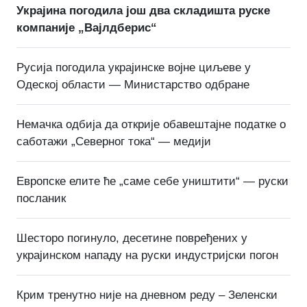
Украјина погодила још два складишта руске
компаније „Вајлдберис“
Русија погодила украјинске војне циљеве у
Одеској области — Министарство одбране
Немачка одбија да открије обавештајне податке о
саботажи „Северног тока“ — медији
Европске елите ће „саме себе уништити“ — руски
посланик
Шесторо погинуло, десетине повређених у
украјинском нападу на руски индустријски погон
Крим тренутно није на дневном реду – Зеленски