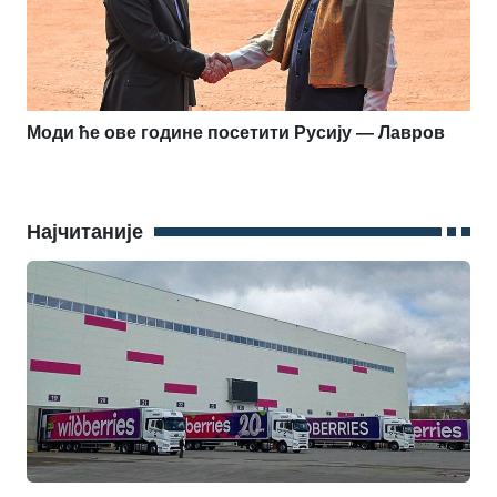
Моди ће ове године посетити Русију — Лавров
Најчитаније