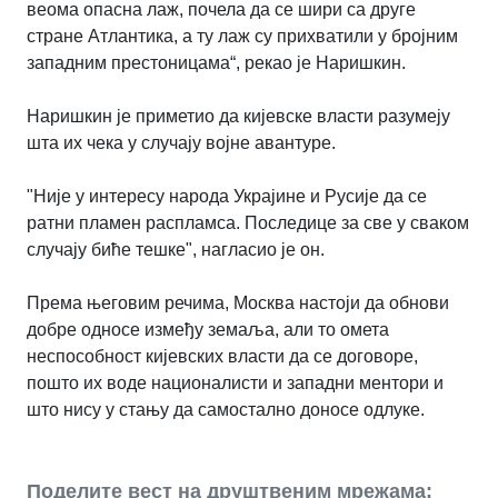
веома опасна лаж, почела да се шири са друге
стране Атлантика, а ту лаж су прихватили у бројним
западним престоницама“, рекао је Наришкин.
Наришкин је приметио да кијевске власти разумеју
шта их чека у случају војне авантуре.
"Није у интересу народа Украјине и Русије да се
ратни пламен распламса. Последице за све у сваком
случају биће тешке", нагласио је он.
Према његовим речима, Москва настоји да обнови
добре односе између земаља, али то омета
неспособност кијевских власти да се договоре,
пошто их воде националисти и западни ментори и
што нису у стању да самостално доносе одлуке.
Поделите вест на друштвеним мрежама: