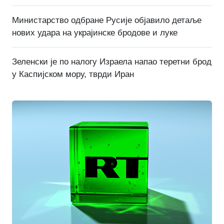
Министарство одбране Русије објавило детаље
нових удара на украјинске бродове и луке
Зеленски је по налогу Израела напао теретни брод
у Каспијском мору, тврди Иран