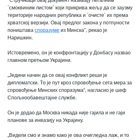
"Стручњаци овај документ називају легалним
`смоквиним листом` који прикрива жељу да се заузму
територије народних република и `очисте` их према
хрватској верзији. Овај предлог закона у потпуности
поништава
споразуме
из Минска", рекао је
Наришкин.
Истовремено, он је конфронтацију у Донбасу назвао
главном претњом Украјини.
„Једини начин да се овај конфликт реши је
дипломатски. То је пут кроз спровођење сета мера за
спровођење Минских споразума“, нагласио је шеф
Спољнообавештајне службе.
Он је додао да Москва никада није гајила и не гаји
планове за инвазију на Украјину.
„Видели смо и знамо како је ова очигледна лаж, и то