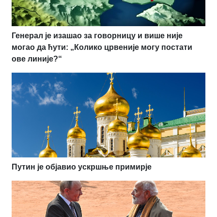
Генерал је изашао за говорницу и више није
могао да ћути: „Колико црвеније могу постати
ове линије?“
Путин је објавио ускршње примирје