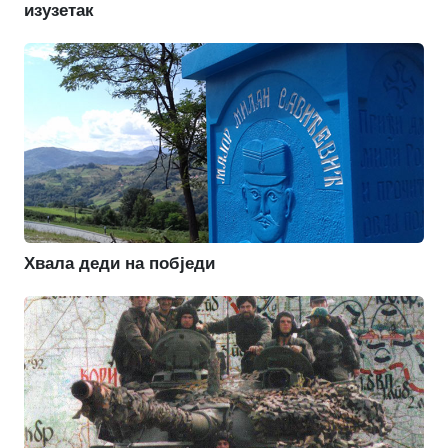
изузетак
Хвала деди на побједи