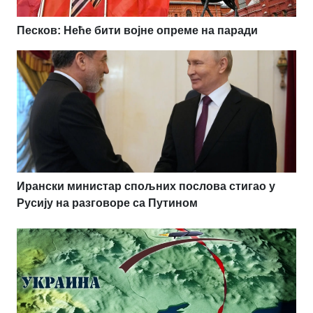
Песков: Неће бити војне опреме на паради
Ирански министар спољних послова стигао у
Русију на разговоре са Путином