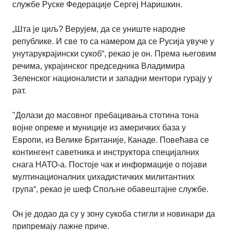
службе Руске Федерације Сергеј Наришкин.
„Шта је циљ? Верујем, да се униште народне
републике. И све то са намером да се Русија увуче у
унутарукрајински сукоб“, рекао је он.
Према његовим
речима, украјинског председника Владимира
Зеленског националисти и западни ментори гурају у
рат.
"Долази до масовног пребацивања стотина тона
војне опреме и муниције из америчких база у
Европи, из Велике Британије, Канаде. Повећава се
контингент саветника и инструктора специјалних
снага НАТО-а. Постоје чак и информације о појави
мултинационалних џихадистичких милитантних
група“, рекао је шеф Спољне обавештајне службе.
Он је додао да су у зону сукоба стигли и новинари да
припремају лажне приче.