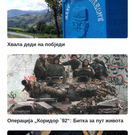
Хвала деди на побједи
Операција „Коридор `92“: Битка за пут живота