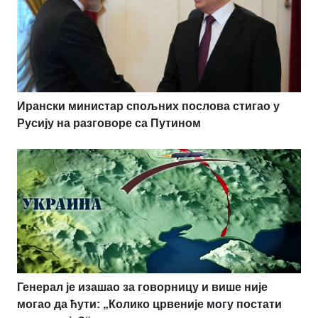
Ирански министар спољних послова стигао у
Русију на разговоре са Путином
Генерал је изашао за говорницу и више није
могао да ћути: „Колико црвеније могу постати