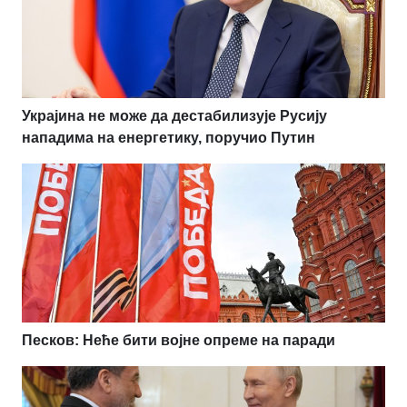
Украјина не може да дестабилизује Русију
нападима на енергетику, поручио Путин
Песков: Неће бити војне опреме на паради