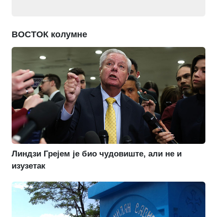
ВОСТОК колумне
Линдзи Грејем је био чудовиште, али не и
изузетак