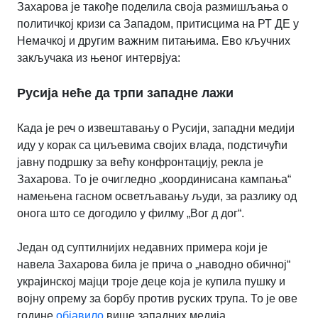
Захарова је такође поделила своја размишљања о
политичкој кризи са Западом, притисцима на РТ ДЕ у
Немачкој и другим важним питањима. Ево кључних
закључака из њеног интервјуа:
Русија неће да трпи западне лажи
Када је реч о извештавању о Русији, западни медији
иду у корак са циљевима својих влада, подстичући
јавну подршку за већу конфронтацију, рекла је
Захарова. То је очигледно „координисана кампања“
намењена гасном осветљавању људи, за разлику од
онога што се догодило у филму „Вог д дог“.
Један од суптилнијих недавних примера који је
навела Захарова била је прича о „наводно обичној“
украјинској мајци троје деце која је купила пушку и
војну опрему за борбу против руских трупа. То је ове
године
објавило
више западних медија.