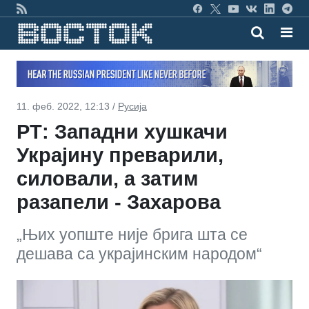
11. феб. 2022, 12:13 /
Русија
РТ: Западни хушкачи
Украјину преварили,
силовали, а затим
разапели - Захарова
„Њих уопште није брига шта се
дешава са украјинским народом“