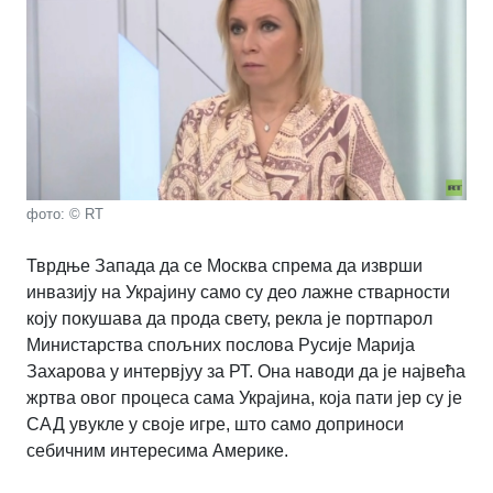
фото: © RT
Тврдње Запада да се Москва спрема да изврши
инвазију на Украјину само су део лажне стварности
коју покушава да прода свету, рекла је портпарол
Министарства спољних послова Русије Марија
Захарова у интервјуу за РТ. Она наводи да је највећа
жртва овог процеса сама Украјина, која пати јер су је
САД увукле у своје игре, што само доприноси
себичним интересима Америке.