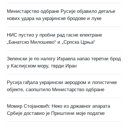
Министарство одбране Русије објавило детаље
нових удара на украјинске бродове и луке
НИС пустио у пробни рад гасне електране
„Банатско Милошево“ и „Српска Црња“
Зеленски је по налогу Израела напао теретни брод
у Каспијском мору, тврди Иран
Русија гађала украјински аеродром и логистичке
објекте, саопштило Министарство одбране
Момир Стојановић: Неко из државног апарата
Србије доставио је Приштини моје податке