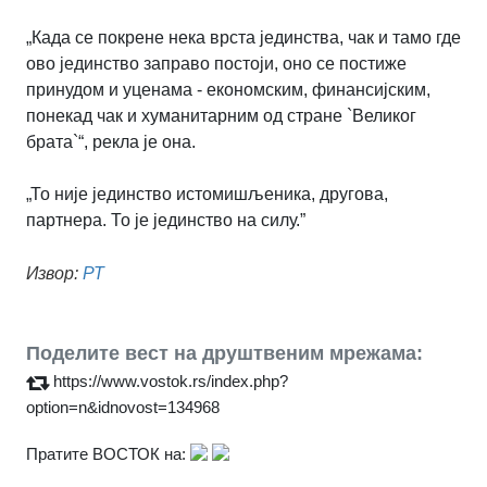
„Када се покрене нека врста јединства, чак и тамо где
ово јединство заправо постоји, оно се постиже
принудом и уценама - економским, финансијским,
понекад чак и хуманитарним од стране `Великог
брата`“, рекла је она.
„То није јединство истомишљеника, другова,
партнера. То је јединство на силу.”
Извор:
РТ
Поделите вест на друштвеним мрежама:
https://www.vostok.rs/index.php?
option=n&idnovost=134968
Пратите ВОСТОК на: