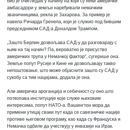
био је очигледан у начину на који су неки амерички
амбасадори у земљи наређивали немачким
званичницима, рекла је Захарова. За пример је
навела Ричарда Гренела, који је служио под бившим
председником САД-а Доналдом Трампом.
„Зашто Берлин дозвољава САД-у да разговарају с
њим на тај начин? Па, вероватно је присуство
америчких трупа у Немачкој фактор“, сугерише она.
Земље попут Русије и Кине не дозвољавају такво
непоштовање, што може објаснити зашто су САД у
сукобу са тим нацијама, додала је она.
Али америчка ароганција и себичност су оно што
поткопава институције које служе њиховим
интересима, попут НАТО-а. Вашингтон мора да
примени утицај сваки пут када се савезничке нације
противе његовом програму, као када су Француска и
Немачка одбиле да учествују у инвазији на Ирак.