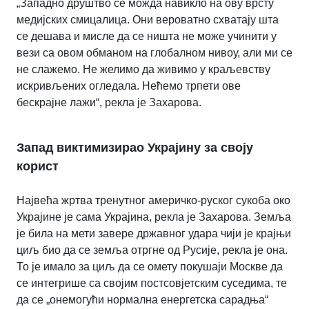
„Западно друштво се можда навикло на ову врсту
медијских смицалица. Они вероватно схватају шта
се дешава и мисле да се ништа не може учинити у
вези са овом обманом на глобалном нивоу, али ми се
не слажемо. Не желимо да живимо у краљевству
искривљених огледала. Нећемо трпети ове
бескрајне лажи“, рекла је Захарова.
Запад виктимизирао Украјину за своју
корист
Највећа жртва тренутног америчко-руског сукоба око
Украјине је сама Украјина, рекла је Захарова. Земља
је била на мети завере државног удара чији је крајњи
циљ био да се земља отргне од Русије, рекла је она.
То је имало за циљ да се омету покушаји Москве да
се интегрише са својим постсовјетским суседима, те
да се „онемогући нормална енергетска сарадња“