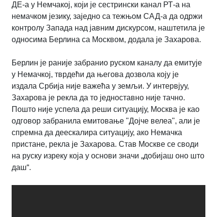
ДЕ-а у Немчакој, који је сестрински канал РТ-а на
немачком језику, заједно са тежњом САД-а да одржи
контролу Запада над јавним дискурсом, наштетила је
односима Берлина са Москвом, додала је Захарова.
Берлин је раније забранио руском каналу да емитује
у Немачкој, тврдећи да његова дозвола коју је
издала Србија није важећа у земљи. У интервјуу,
Захарова је рекла да то једноставно није тачно.
Пошто није успела да реши ситуацију, Москва је као
одговор забранила емитовање "Дојче велеа", али је
спремна да деескалира ситуацију, ако Немачка
пристане, рекла је Захарова. Став Москве се своди
на руску изреку која у основи значи „добијаш оно што
даш“.