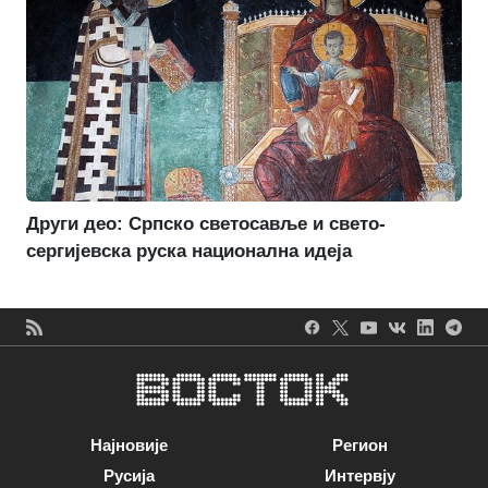
Други део: Српско светосавље и свето-
сергијевска руска национална идеја
Најновије
Регион
Русија
Интервју