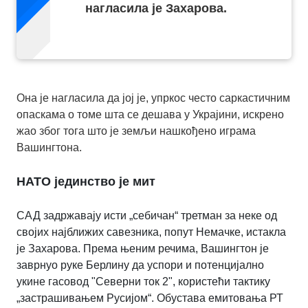
нагласила је Захарова.
Она је нагласила да јој је, упркос често саркастичним
опаскама о томе шта се дешава у Украјини, искрено
жао због тога што је земљи нашкођено играма
Вашингтона.
НАТО јединство је мит
САД задржавају исти „себичан“ третман за неке од
својих најближих савезника, попут Немачке, истакла
је Захарова. Према њеним речима, Вашингтон је
заврнуо руке Берлину да успори и потенцијално
укине гасовод "Северни ток 2", користећи тактику
„застрашивањем Русијом“. Обустава емитовања РТ