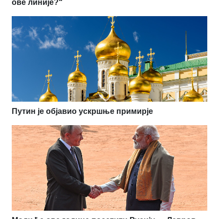
ове линије?“
Путин је објавио ускршње примирје