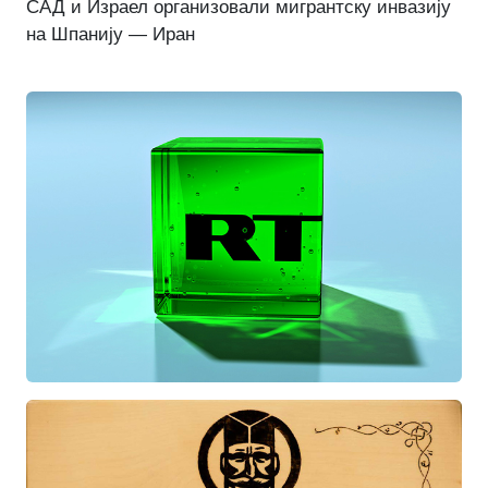
САД и Израел организовали мигрантску инвазију
на Шпанију — Иран