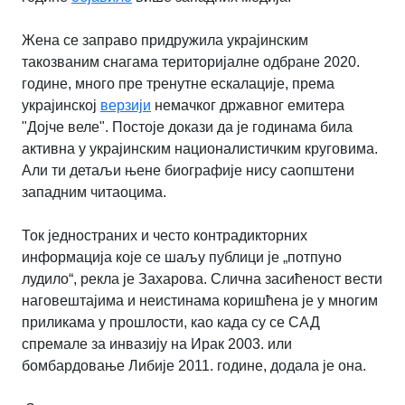
Жена се заправо придружила украјинским
такозваним снагама територијалне одбране 2020.
године, много пре тренутне ескалације, према
украјинској
верзији
немачког државног емитера
"Дојче веле". Постоје докази да је годинама била
активна у украјинским националистичким круговима.
Али ти детаљи њене биографије нису саопштени
западним читаоцима.
Ток једностраних и често контрадикторних
информација које се шаљу публици је „потпуно
лудило“, рекла је Захарова. Слична засићеност вести
наговештајима и неистинама коришћена је у многим
приликама у прошлости, као када су се САД
спремале за инвазију на Ирак 2003. или
бомбардовање Либије 2011. године, додала је она.