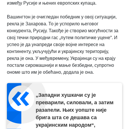
између Русије и њених европских купаца.
Вашингтон је очигледан победник у овој ситуацији,
рекла је Захарова. То је успорило његовог
конкурента, Русију. Такође је створио могућности за
свој течни природни гас „путем политичке уцене“. И
успео је да унапреди своје војне интересе на
континенту, укључујући и украјинску територију,
рекла је она. У међувремену, Украјинци су на крају
постали сиромашнији и мање безбедни, супротно
ономе што им је обећано, додала је она.
„Западни хушкачи су је
преварили, силовали, а затим
разапели. Њих уопште није
брига шта се дешава са
украјинским народом“,