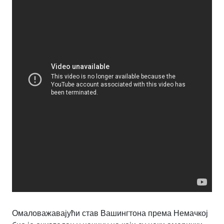
Омаловажавајући став Вашингтона према Немачкој