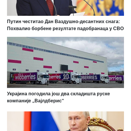
Путин честитао Дан Ваздушно-десантних снага:
Похвалио борбене резултате падобранаца у СВО
Украјина погодила још два складишта руске
компаније „Вајлдберис“