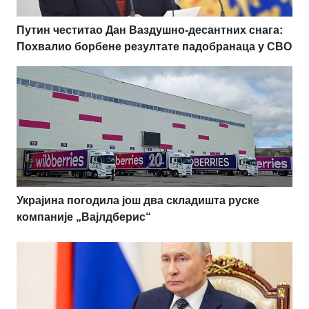
Путин честитао Дан Ваздушно-десантних снага:
Похвалио борбене резултате падобранаца у СВО
Украјина погодила још два складишта руске
компаније „Вајлдберис“