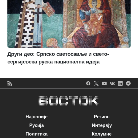
Други део: Српско светосавље и свето-
сергијевска руска национална идеја
Најновије
Регион
Русија
Интервју
Политика
Колумне