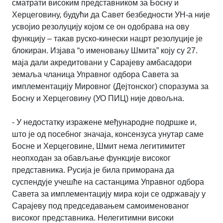
сматрати високим представником за Босну и
Херцеговину, будући да Савет безбедности УН-а није
усвојио резолуцију којом се он одобрава на ову
функцију – такав руско-кинески нацрт резолуције је
блокиран. Изјава “о именовању Шмита” коју су 27.
маја дали акредитовани у Сарајеву амбасадори
земаља чланица Управног одбора Савета за
имплементацију Мировног (Дејтонског) споразума за
Босну и Херцеговину (УО ПИЦ) није довољна.
- У недостатку изражене међународне подршке и,
што је од посебног значаја, консензуса унутар саме
Босне и Херцеговине, Шмит нема легитимитет
неопходан за обављање функције високог
представника. Русија је била приморана да
суспендује учешће на састанцима Управног одбора
Савета за имплементацију мира који се одржавају у
Сарајеву под председавањем самоименованог
високог представника.
Нелегитимни високи