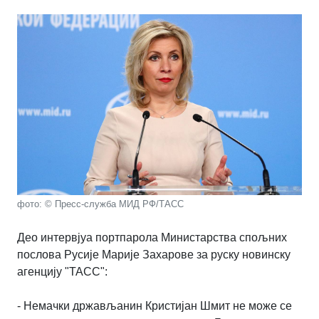
фото: © Пресс-служба МИД РФ/ТАСС
Део интервјуа портпарола Министарства спољних
послова Русије Марије Захарове за руску новинску
агенцију "ТАСС":
- Немачки држављанин Кристијан Шмит не може се