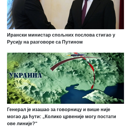
Ирански министар спољних послова стигао у
Русију на разговоре са Путином
Генерал је изашао за говорницу и више није
могао да ћути: „Колико црвеније могу постати
ове линије?“