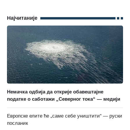
Најчитаније
Немачка одбија да открије обавештајне
податке о саботажи „Северног тока“ — медији
Европске елите ће „саме себе уништити“ — руски
посланик