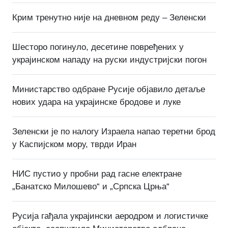
Крим тренутно није на дневном реду – Зеленски
Шесторо погинуло, десетине повређених у
украјинском нападу на руски индустријски погон
Министарство одбране Русије објавило детаље
нових удара на украјинске бродове и луке
Зеленски је по налогу Израела напао теретни брод
у Каспијском мору, тврди Иран
НИС пустио у пробни рад гасне електране
„Банатско Милошево“ и „Српска Црња“
Русија гађала украјински аеродром и логистичке