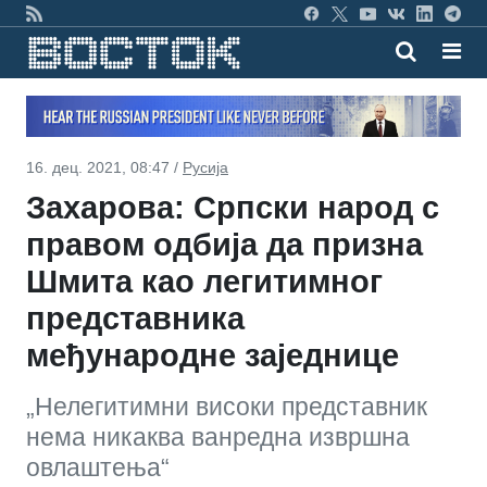
16. дец. 2021, 08:47 /
Русија
Захарова: Српски народ с
правом одбија да призна
Шмита као легитимног
представника
међународне заједнице
„Нелегитимни високи представник
нема никаква ванредна извршна
овлаштења“