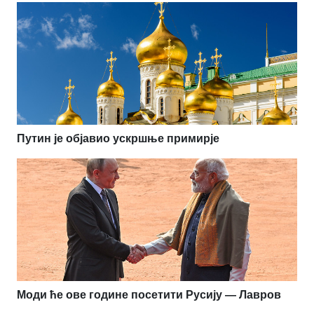
Путин је објавио ускршње примирје
Моди ће ове године посетити Русију — Лавров