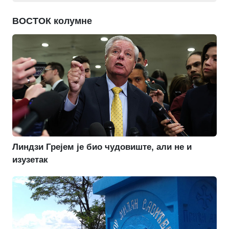
ВОСТОК колумне
Линдзи Грејем је био чудовиште, али не и
изузетак