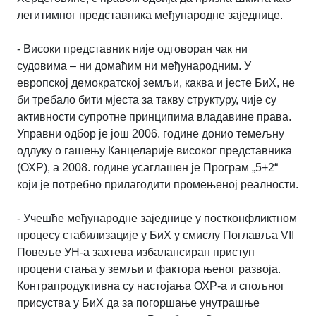
легитимног представника међународне заједнице.
- Високи представник није одговоран чак ни
судовима – ни домаћим ни међународним. У
европској демократској земљи, каква и јесте БиХ, не
би требало бити мјеста за такву структуру, чије су
активности супротне принципима владавине права.
Управни одбор је још 2006. године донио темељну
одлуку о гашењу Канцеларије високог представника
(ОХР), а 2008. године усаглашен је Програм „5+2“
који је потребно прилагодити промењеној реалности.
- Учешће међународне заједнице у постконфликтном
процесу стабилизације у БиХ у смислу Поглавља VII
Повеље УН-а захтева избалансиран приступ
процени стања у земљи и фактора њеног развоја.
Контрапродуктивна су настојања ОХР-а и спољног
присуства у БиХ да за погоршање унутрашње