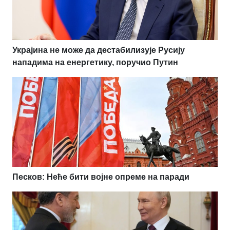
Украјина не може да дестабилизује Русију
нападима на енергетику, поручио Путин
Песков: Неће бити војне опреме на паради