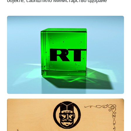
објекте, саопштило Министарство одбране