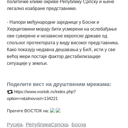
политичке климе окриве Републику Српску и њене
легално изабране представнике.
- Напори међународне заједнице у Босни и
Херцеговини морају бити усмерени на ослобађање
ове суверене и независне европске државе од
спољног протектората у виду високог представника.
Како показују недавна дешавања у БиХ, исти у све
већој мери постаје фактор дестабилизације
ситуације у земљи.
Поделите вест на друштвеним мрежама:
https://www.vostok.rs/index.php?
option=n&idnovost=134221
Пратите ВОСТОК на:
Русија
,
РепубликаСрпска
,
Босна