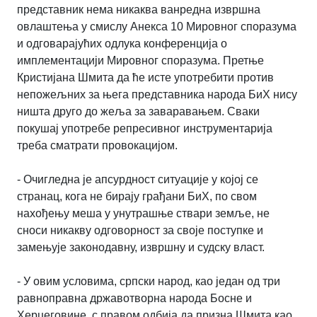
представник нема никаква ванредна извршна
овлаштења у смислу Анекса 10 Мировног споразума
и одговарајућих одлука конференција о
имплементацији Мировног споразума. Претње
Кристијана Шмита да ће исте употребити против
непожељних за њега представника народа БиХ нису
ништа друго до жеља за заваравањем. Сваки
покушај употребе репресивног инструментарија
треба сматрати провокацијом.
- Очигледна је апсурдност ситуације у којој се
странац, кога не бирају грађани БиХ, по свом
нахођењу меша у унутрашње ствари земље, не
сноси никакву одговорност за своје поступке и
замењује законодавну, извршну и судску власт.
- У овим условима, српски народ, као један од три
равноправна државотворна народа Босне и
Херцеговине, с правом одбија да призна Шмита као