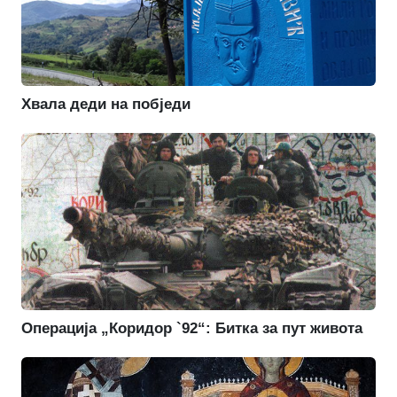
Хвала деди на побједи
Операција „Коридор `92“: Битка за пут живота