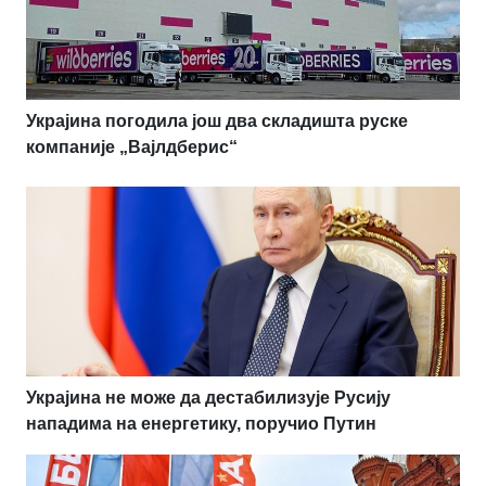
Украјина погодила још два складишта руске
компаније „Вајлдберис“
Украјина не може да дестабилизује Русију
нападима на енергетику, поручио Путин