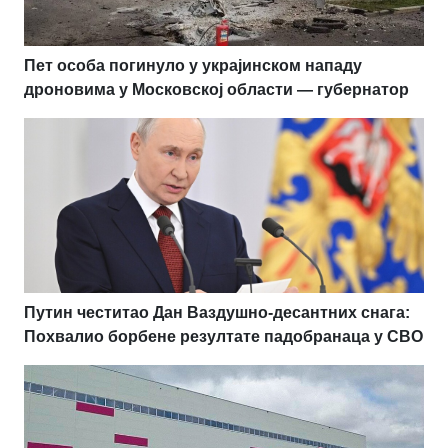
Пет особа погинуло у украјинском нападу
дроновима у Московској области — губернатор
Путин честитао Дан Ваздушно-десантних снага:
Похвалио борбене резултате падобранаца у СВО