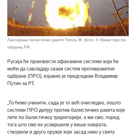
Лансирање балистичке ракете Топољ М, фото: © Министерство
обороны РФ
Русија ће произвести офанзивне системе који ће
моћи да савладају сваки систем противракетне
одбране (ПРО), изјавио је председник Владимир
Путин за РТ.
„
То ћемо учинити, сада је то већ очигледно, пошто
системи ПРО делују против балистичких ракета које
лете по балистичкој трајекторији, а ми смо, поред
тога што смо их усавршили у више наврата,
створили и друго оружје које засад нико у свету