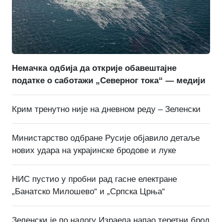
Немачка одбија да открије обавештајне
податке о саботажи „Северног тока“ — медији
Крим тренутно није на дневном реду – Зеленски
Министарство одбране Русије објавило детаље
нових удара на украјинске бродове и луке
НИС пустио у пробни рад гасне електране
„Банатско Милошево“ и „Српска Црња“
Зеленски је по налогу Израела напао теретни брод