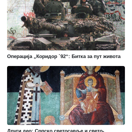
Операција „Коридор `92“: Битка за пут живота
Други део: Српско светосавље и свето-