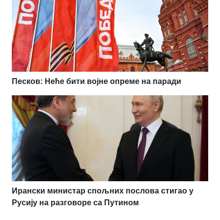
Песков: Неће бити војне опреме на паради
Ирански министар спољних послова стигао у
Русију на разговоре са Путином