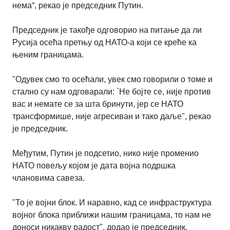
нема“, рекао је председник Путин.
Председник је такође одговорио на питање да ли
Русија осећа претњу од НАТО-а који се креће ка
њеним границама.
"Одувек смо то осећали, увек смо говорили о томе и
стално су нам одговарали: `Не бојте се, није против
вас и немате се за шта бринути, јер се НАТО
трансформише, није агресиван и тако даље", рекао
је председник.
Међутим, Путин је подсетио, нико није променио
НАТО повељу којом је дата војна подршка
члановима савеза.
"То је војни блок. И наравно, кад се инфраструктура
војног блока приближи нашим границама, то нам не
доноси никакву радост", додао је председник.