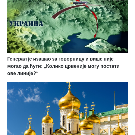
Генерал је изашао за говорницу и више није
могао да ћути: „Колико црвеније могу постати
ове линије?“