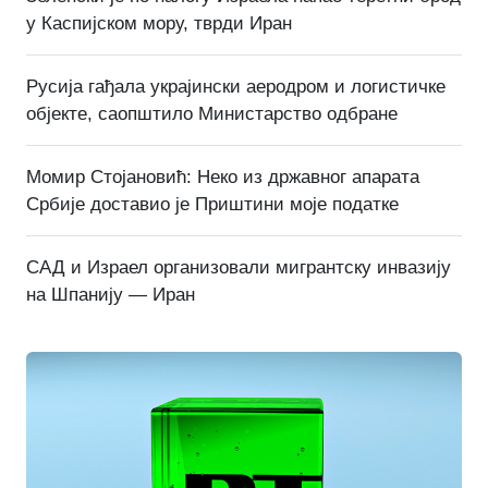
у Каспијском мору, тврди Иран
Русија гађала украјински аеродром и логистичке
објекте, саопштило Министарство одбране
Момир Стојановић: Неко из државног апарата
Србије доставио је Приштини моје податке
САД и Израел организовали мигрантску инвазију
на Шпанију — Иран