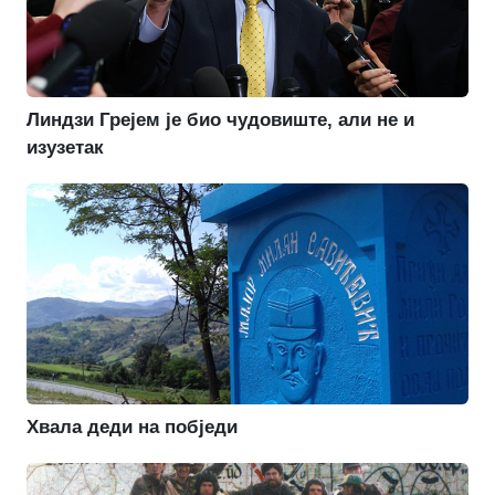
Линдзи Грејем је био чудовиште, али не и
изузетак
Хвала деди на побједи