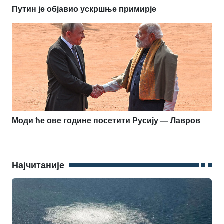
Путин је објавио ускршње примирје
Моди ће ове године посетити Русију — Лавров
Најчитаније