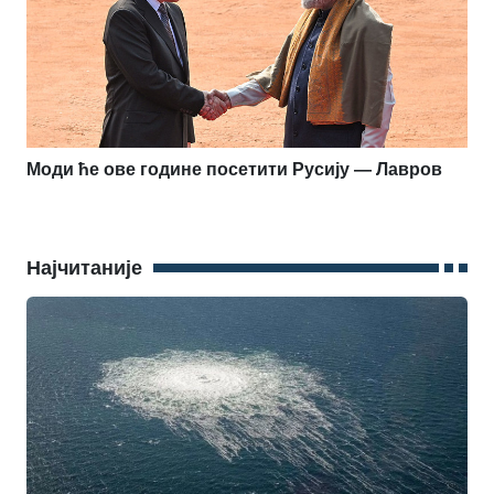
Моди ће ове године посетити Русију — Лавров
Најчитаније