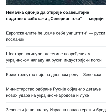
Немачка одбија да открије обавештајне
податке о саботажи „Северног тока“ — медији
Европске елите ће „саме себе уништити“ — руски
посланик
Шесторо погинуло, десетине повређених у
украјинском нападу на руски индустријски погон
Крим тренутно није на дневном реду – Зеленски
Министарство одбране Русије објавило детаље
нових удара на украјинске бродове и луке
Зеленски је по налогу Израела напао теретни брод