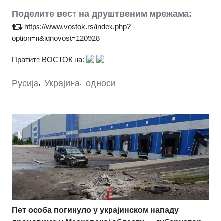
Поделите вест на друштвеним мрежама:
https://www.vostok.rs/index.php?
option=n&idnovost=120928
Пратите ВОСТОК на:
Русија
,
Украјина
,
односи
Пет особа погинуло у украјинском нападу