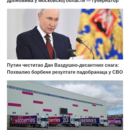
дроновима у Московској области — губернатор
Путин честитао Дан Ваздушно-десантних снага:
Похвалио борбене резултате падобранаца у СВО