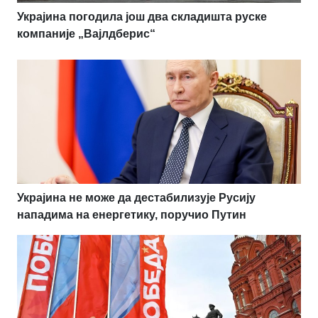
Украјина погодила још два складишта руске
компаније „Вајлдберис“
Украјина не може да дестабилизује Русију
нападима на енергетику, поручио Путин