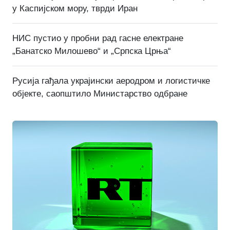
у Каспијском мору, тврди Иран
НИС пустио у пробни рад гасне електране
„Банатско Милошево“ и „Српска Црња“
Русија гађала украјински аеродром и логистичке
објекте, саопштило Министарство одбране