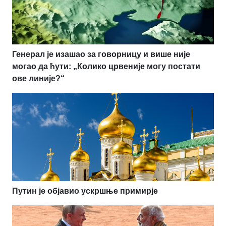
Генерал је изашао за говорницу и више није
могао да ћути: „Колико црвеније могу постати
ове линије?“
Путин је објавио ускршње примирје