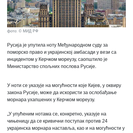
фото: © МИД РФ
Русија је упутила ноту Међународном суду за
поморско право и украјинској амбасади у вези са
инцидентом у Керчком мореузу, саопштило је
Министарство спољних послова Русије.
У ноти се указује на могућности које Кијев, у оквиру
закона Русије, може да искористи за ослобађање
морнара ухапшених у Керчком мореузу.
„У упућеним нотама се, конкретно, указује на
чињеницу да се кривични поступак против 24
украјинска морнара наставља, као и на могућности у