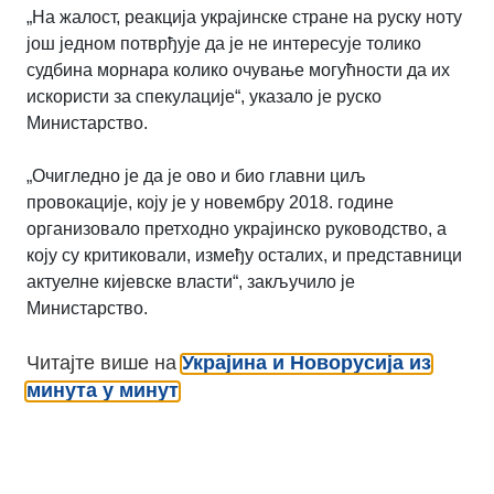
„На жалост, реакција украјинске стране на руску ноту
још једном потврђује да је не интересује толико
судбина морнара колико очување могућности да их
искористи за спекулације“, указало је руско
Министарство.
„Очигледно је да је ово и био главни циљ
провокације, коју је у новембру 2018. године
организовало претходно украјинско руководство, а
коју су критиковали, између осталих, и представници
актуелне кијевске власти“, закључило је
Министарство.
Читајте више на
Украјина и Новорусија из
минута у минут