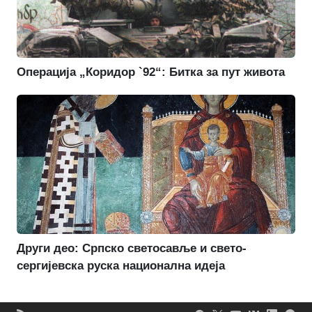
Операција „Коридор `92“: Битка за пут живота
Други део: Српско светосавље и свето-
сергијевска руска национална идеја