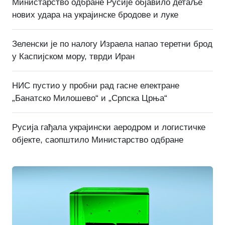
Министарство одбране Русије објавило детаље
нових удара на украјинске бродове и луке
Зеленски је по налогу Израела напао теретни брод
у Каспијском мору, тврди Иран
НИС пустио у пробни рад гасне електране
„Банатско Милошево“ и „Српска Црња“
Русија гађала украјински аеродром и логистичке
објекте, саопштило Министарство одбране