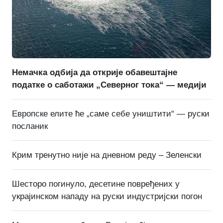
Немачка одбија да открије обавештајне
податке о саботажи „Северног тока“ — медији
Европске елите ће „саме себе уништити“ — руски
посланик
Крим тренутно није на дневном реду – Зеленски
Шесторо погинуло, десетине повређених у
украјинском нападу на руски индустријски погон