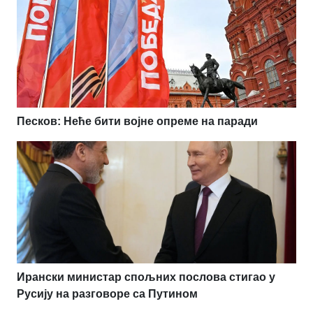
Песков: Неће бити војне опреме на паради
Ирански министар спољних послова стигао у
Русију на разговоре са Путином