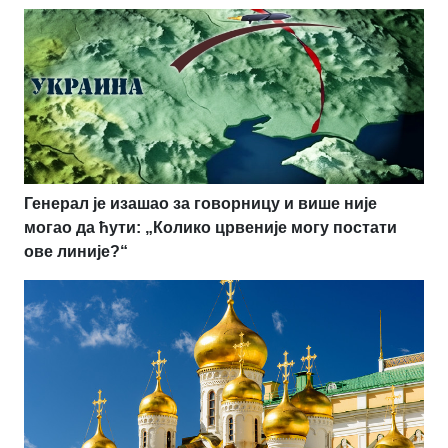
Генерал је изашао за говорницу и више није
могао да ћути: „Колико црвеније могу постати
ове линије?“