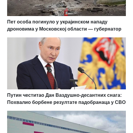
Пет особа погинуло у украјинском нападу
дроновима у Московској области — губернатор
Путин честитао Дан Ваздушно-десантних снага:
Похвалио борбене резултате падобранаца у СВО