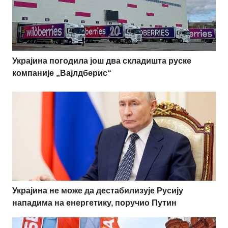
Украјина погодила још два складишта руске
компаније „Вајлдберис“
Украјина не може да дестабилизује Русију
нападима на енергетику, поручио Путин