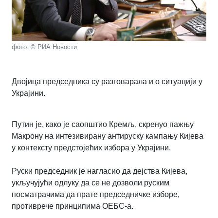
фото: © РИА Новости
Двојица председника су разговарала и о ситуацији у
Украјини.
Путин је, како је саопштио Кремљ, скренуо пажњу
Макрону на интезивирану антируску кампању Кијева
у контексту предстојећих избора у Украјини.
Руски председник је нагласио да дејства Кијева,
укључујући одлуку да се не дозволи руским
посматрачима да прате председничке изборе,
противрече принципима ОЕБС-а.