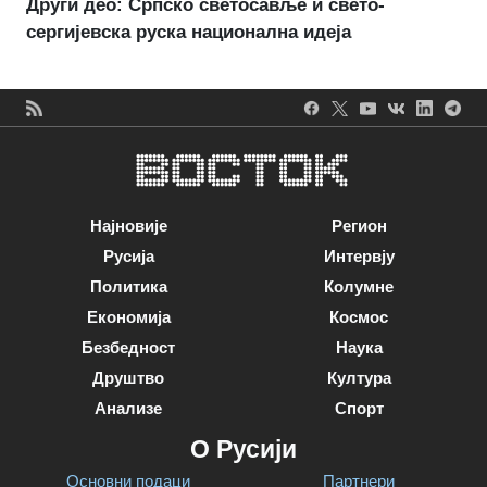
Други део: Српско светосавље и свето-
сергијевска руска национална идеја
Најновије
Регион
Русија
Интервју
Политика
Колумне
Економија
Космос
Безбедност
Наука
Друштво
Култура
Анализе
Спорт
О Русији
Основни подаци
Партнери