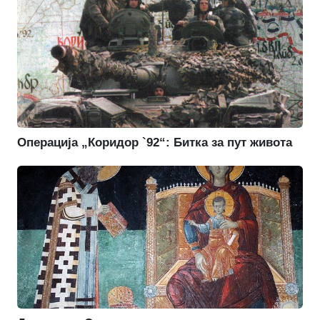
Операција „Коридор `92“: Битка за пут живота