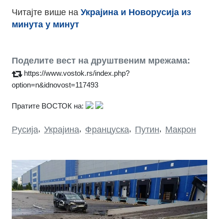
Читајте више на
Украјина и Новорусија из
минута у минут
Поделите вест на друштвеним мрежама:
https://www.vostok.rs/index.php?
option=n&idnovost=117493
Пратите ВОСТОК на:
Русија
,
Украјина
,
Француска
,
Путин
,
Макрон