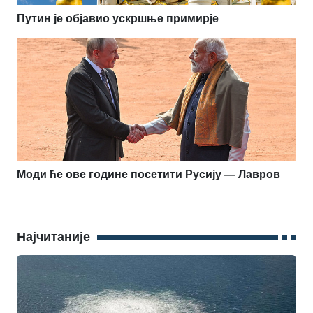
Путин је објавио ускршње примирје
Моди ће ове године посетити Русију — Лавров
Најчитаније