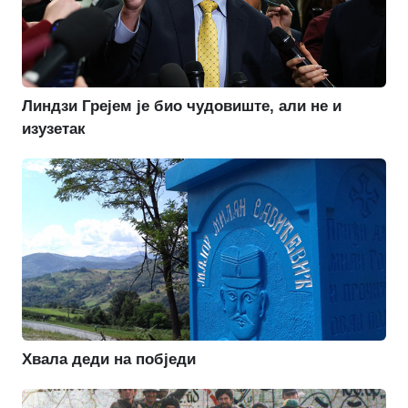
Линдзи Грејем је био чудовиште, али не и
изузетак
Хвала деди на побједи