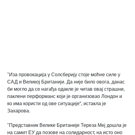
"Иза провокација у Солсберију стоје моћне силе у
САД и Великој Британији. Да није било овога, данас
би могло да се нагађа одакле је читав овај страшни,
паклени перформанс који је организовао Лондон и
ко има користи од ове ситуације“, истакла је
Захарова.
"Представник Велике Британије Тереза Меј дошла је
на самит ЕУ да позове на солидарност, на исто оно