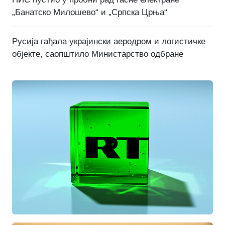
„Банатско Милошево“ и „Српска Црња“
Русија гађала украјински аеродром и логистичке
објекте, саопштило Министарство одбране