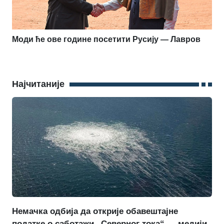
Моди ће ове године посетити Русију — Лавров
Најчитаније
Немачка одбија да открије обавештајне
податке о саботажи „Северног тока“ — медији