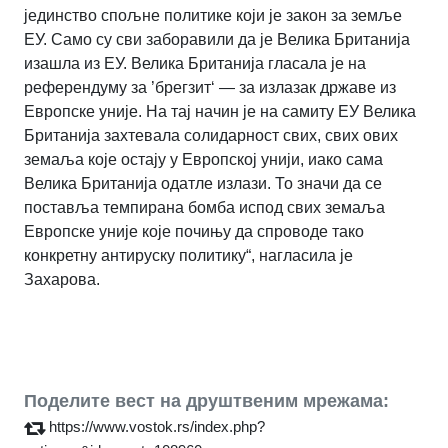
јединство спољне политике који је закон за земље
ЕУ. Само су сви заборавили да је Велика Британија
изашла из ЕУ. Велика Британија гласала је на
референдуму за ’брегзит‘ — за излазак државе из
Европске уније. На тај начин је на самиту ЕУ Велика
Британија захтевала солидарност свих, свих ових
земаља које остају у Европској унији, иако сама
Велика Британија одатле излази. То значи да се
поставља темпирана бомба испод свих земаља
Европске уније које почињу да спроводе тако
конкретну антируску политику“, нагласила је
Захарова.
Поделите вест на друштвеним мрежама:
https://www.vostok.rs/index.php?