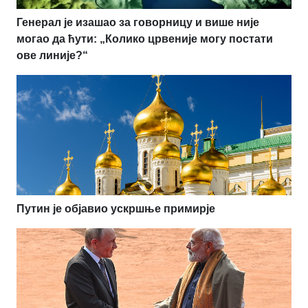
Генерал је изашао за говорницу и више није
могао да ћути: „Колико црвеније могу постати
ове линије?“
Путин је објавио ускршње примирје