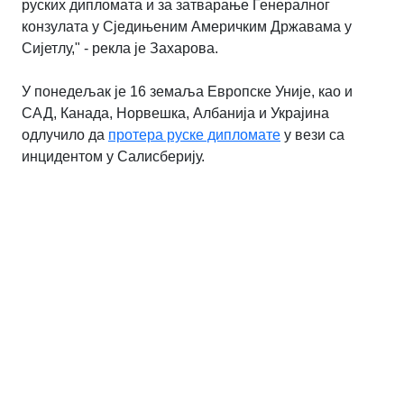
руских дипломата и за затварање Генералног
конзулата у Сједињеним Америчким Државама у
Сијетлу," - рекла је Захарова.
У понедељак је 16 земаља Европске Уније, као и
САД, Канада, Норвешка, Албанија и Украјина
одлучило да
протера руске дипломате
у вези са
инцидентом у Салисберију.