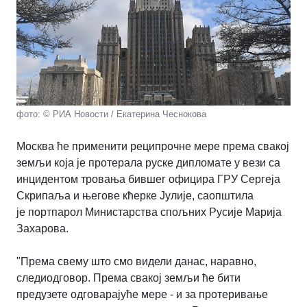
фото: © РИА Новости / Екатерина Чеснокова
Москва ће применити реципрочне мере према свакој
земљи која је протерала руске дипломате у вези са
инцидентом тровања бившег официра ГРУ Сергеја
Скрипаља и његове кћерке Јулије, саопштила
је портпарол Министарства спољних Русије Марија
Захарова.
"Према свему што смо видели данас, наравно,
следиодговор. Према свакој земљи ће бити
предузете одговарајуће мере - и за протеривање