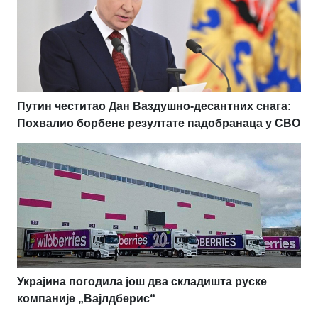
Путин честитао Дан Ваздушно-десантних снага:
Похвалио борбене резултате падобранаца у СВО
Украјина погодила још два складишта руске
компаније „Вајлдберис“