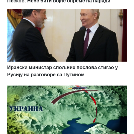
Песков: Неће бити војне опреме на паради
Ирански министар спољних послова стигао у
Русију на разговоре са Путином