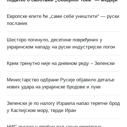
Европске елите ће „саме себе уништити“ — руски
посланик
Шесторо погинуло, десетине повређених у
украјинском нападу на руски индустријски погон
Крим тренутно није на дневном реду – Зеленски
Министарство одбране Русије објавило детаље
нових удара на украјинске бродове и луке
Зеленски је по налогу Израела напао теретни брод
у Каспијском мору, тврди Иран
НИС пустио у пробни рад гасне електране