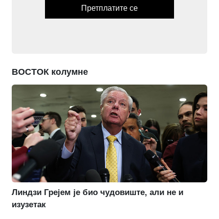
Претплатите се
ВОСТОК колумне
Линдзи Грејем је био чудовиште, али не и
изузетак