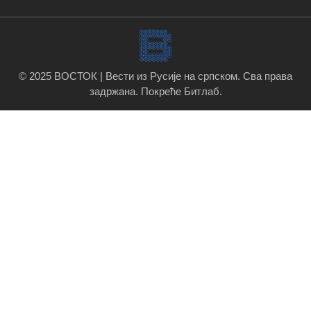
© 2025 ВОСТОК | Вести из Русије на српском. Сва права
задржана.
Покреће Битлаб
.