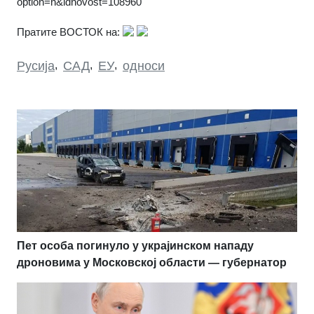
option=n&idnovost=108960
Пратите ВОСТОК на:
Русија
,
САД
,
ЕУ
,
односи
Пет особа погинуло у украјинском нападу
дроновима у Московској области — губернатор