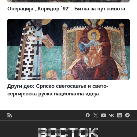
Операција „Коридор `92“: Битка за пут живота
Други део: Српско светосавље и свето-
сергијевска руска национална идеја