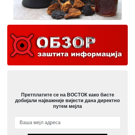
Претплатите се на ВОСТОК како бисте
добијали најважније вијести дана директно
путем мејла