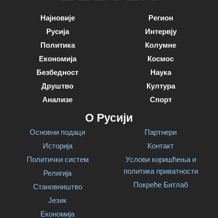
Најновије
Регион
Русија
Интервју
Политика
Колумне
Економија
Космос
Безбедност
Наука
Друштво
Култура
Анализе
Спорт
О Русији
Основни подаци
Партнери
Историја
Контакт
Политички систем
Услови коришћења и
политика приватности
Религија
Покреће Битлаб
Становништво
Језик
Економија