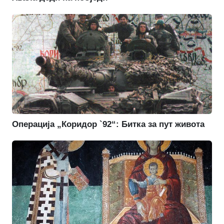
Операција „Коридор `92“: Битка за пут живота