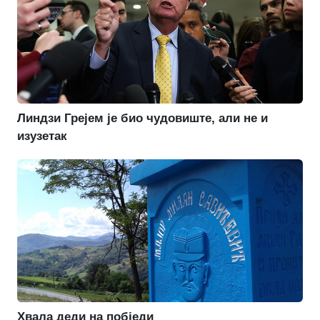
Линдзи Грејем је био чудовиште, али не и
изузетак
Хвала деди на побједи