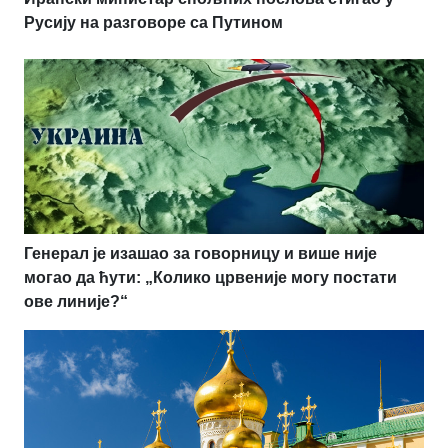
Русију на разговоре са Путином
Генерал је изашао за говорницу и више није
могао да ћути: „Колико црвеније могу постати
ове линије?“