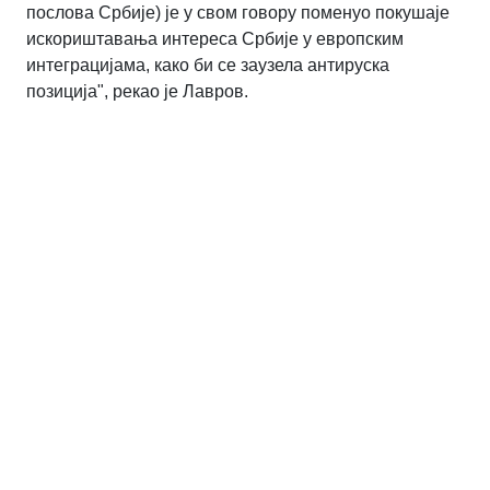
послова Србије) је у свом говору поменуо покушаје
искориштавања интереса Србије у европским
интеграцијама, како би се заузела антируска
позиција", рекао је Лавров.