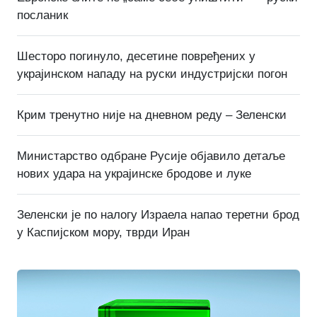
посланик
Шесторо погинуло, десетине повређених у
украјинском нападу на руски индустријски погон
Крим тренутно није на дневном реду – Зеленски
Министарство одбране Русије објавило детаље
нових удара на украјинске бродове и луке
Зеленски је по налогу Израела напао теретни брод
у Каспијском мору, тврди Иран