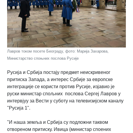
Лавров током посете Београду, фото: Марија Захарова,
Министарство споњних послова Русије
Русија и Србија постају предмет неискривеног
притиска Запада, а интерес Србије за европске
интеграције се користи против Русије, изјавио је
руски министар спољних послова Сергеј Лавров у
интервјуу за Вести у суботу на телевизијском каналу
"Русија 1".
"И наша земља и Србија су подложни таквом
отвореном притиску. Ивица (министар споених