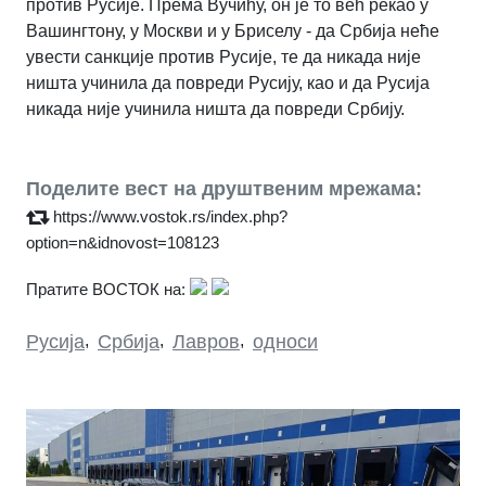
против Русије. Према Вучићу, он је то већ рекао у
Вашингтону, у Москви и у Бриселу - да Србија неће
увести санкције против Русије, те да никада није
ништа учинила да повреди Русију, као и да Русија
никада није учинила ништа да повреди Србију.
Поделите вест на друштвеним мрежама:
https://www.vostok.rs/index.php?
option=n&idnovost=108123
Пратите ВОСТОК на:
Русија
,
Србија
,
Лавров
,
односи