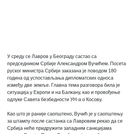
У среду се Лавров у Београду састао са
председником Србије Александром Вучићем. Посета
руског министра Србији заказана је поводом 180
година од успостављања дипломатских односа
између две земље. Главна тема разговора била је
ситуација у Европи и на Балкану, као и провођење
одлуке Савета безбедности УН-а о Косову.
Као што је раније саопштено, Вучић је у саопштењу
за штампу после састанка са Лавровим рекао да се
Србија неће придружити западним санкцијама