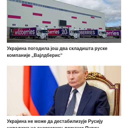
Украјина погодила још два складишта руске
компаније „Вајлдберис“
Украјина не може да дестабилизује Русију