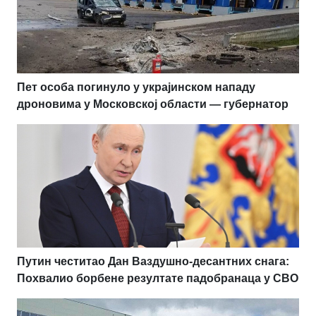
Пет особа погинуло у украјинском нападу
дроновима у Московској области — губернатор
Путин честитао Дан Ваздушно-десантних снага:
Похвалио борбене резултате падобранаца у СВО