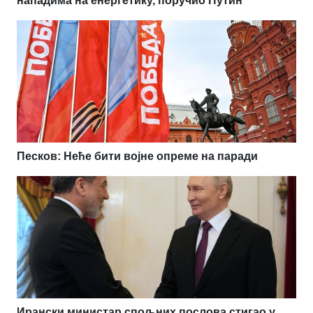
нападима на енергетику, поручио Путин
Песков: Неће бити војне опреме на паради
Ирански министар спољних послова стигао у