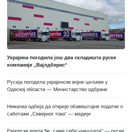
Украјина погодила још два складишта руске
компаније „Вајлдберис“
Русија погодила украјинске војне циљеве у
Одеској области — Министарство одбране
Немачка одбија да открије обавештајне податке о
саботажи „Северног тока“ — медији
Европске елите ће „саме себе уништити“ — руски