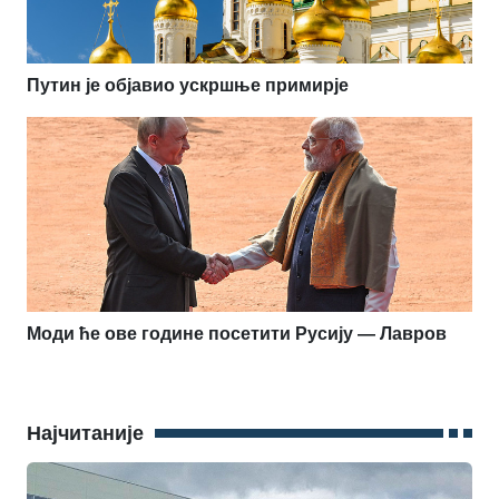
Путин је објавио ускршње примирје
Моди ће ове године посетити Русију — Лавров
Најчитаније