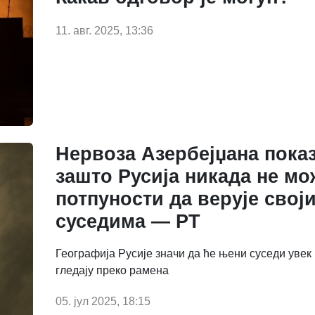
11. авг. 2025, 13:36
Нервоза Азербејџана показ
зашто Русија никада не мо
потпуности да верује свој
суседима — РТ
Географија Русије значи да ће њени суседи увек
гледају преко рамена
05. јул 2025, 18:15