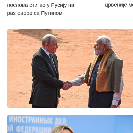
црвеније м
послова стигао у Русију на
разговоре са Путином