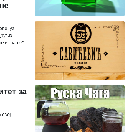
не
ве, уз
других
ле и „наше“
итет за
 свој