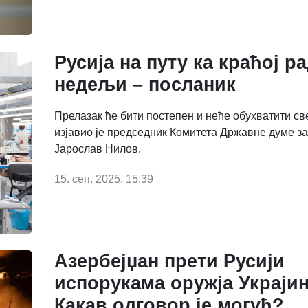
Русија на путу ка краћој р
недељи – посланик
Прелазак ће бити постепен и неће обухватити све
изјавио је председник Комитета Државне думе за
Јарослав Нилов.
15. сеп. 2025, 15:39
Азербејџан прети Русији
испорукама оружја Украјин
Какав одговор је могућ?