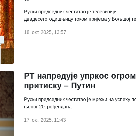
Руски председник честитао је телевизији
двадесетогодишњицу током пријема у Бољшој т
18. окт. 2025, 13:57
РТ напредује упркос огро
притиску – Путин
Руски председник честитао је мрежи на успеху 
њеног 20. рођендана
17. окт. 2025, 11:43