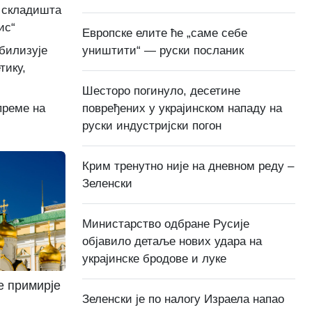
а складишта
ис“
Европске елите ће „саме себе
уништити“ — руски посланик
абилизује
тику,
Шесторо погинуло, десетине
повређених у украјинском нападу на
преме на
руски индустријски погон
Крим тренутно није на дневном реду –
Зеленски
Министарство одбране Русије
објавило детаље нових удара на
украјинске бродове и луке
е примирје
Зеленски је по налогу Израела напао