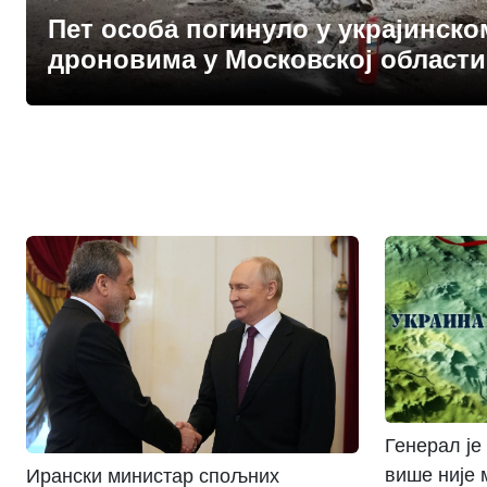
Пет особа погинуло у украјинско
дроновима у Московској области
Генерал је
више није 
Ирански министар спољних