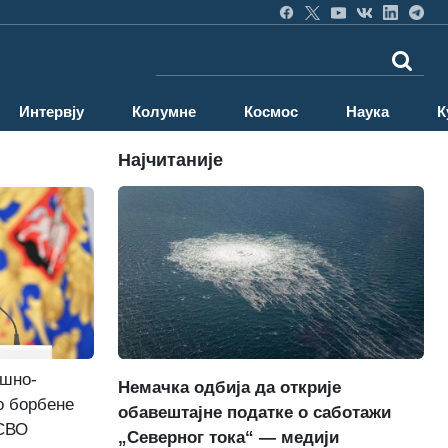
Интервју
Колумне
Космос
Наука
К
Најчитаније
ушно-
Немачка одбија да открије
о борбене
обавештајне податке о саботажи
 СВО
„Северног тока“ — медији