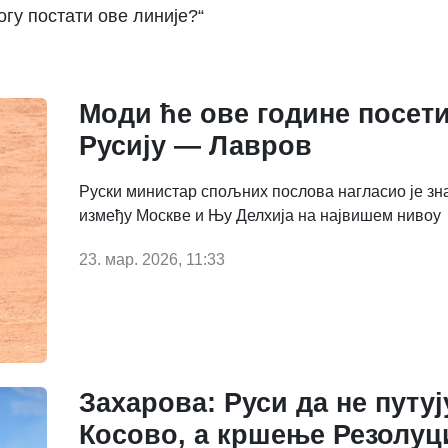
огу постати ове линије?“
Моди ће ове године посет
Русију — Лавров
Руски министар спољних послова нагласио је зна
између Москве и Њу Делхија на највишем нивоу
23. мар. 2026, 11:33
Захарова: Руси да не путуј
Косово, а кршење Резолуц