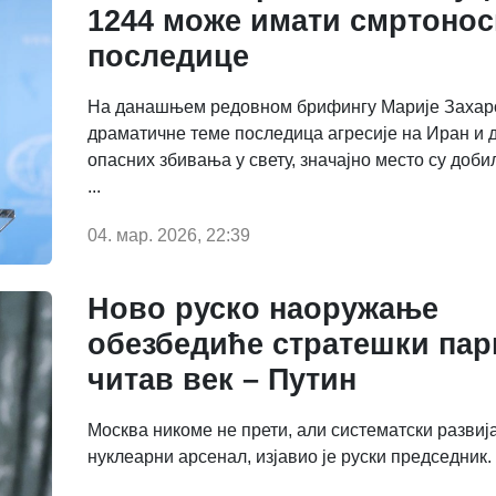
1244 може имати смртонос
последице
На данашњем редовном брифингу Марије Захаро
драматичне теме последица агресије на Иран и 
опасних збивања у свету, значајно место су доби
...
04. мар. 2026, 22:39
Ново руско наоружање
обезбедиће стратешки пар
читав век – Путин
Москва никоме не прети, али систематски развија
нуклеарни арсенал, изјавио је руски председник.