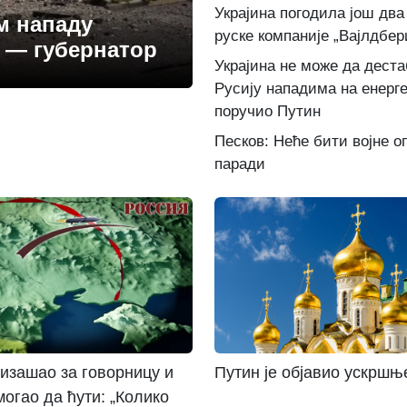
Украјина погодила још дв
м нападу
руске компаније „Вајлдбер
 — губернатор
Украјина не може да дест
Русију нападима на енерге
поручио Путин
Песков: Неће бити војне о
паради
 изашао за говорницу и
Путин је објавио ускршњ
могао да ћути: „Колико