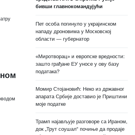
бивши главнокомандујући
еатру
Пет особа погинуло у украјинском
нападу дроновима у Московској
области — губернатор
«Миротворац» и европске вредности:
зашто грађане ЕУ уносе у ову базу
података?
мном
Момир Стојановић: Неко из државног
апарата Србије доставио је Приштини
поводом
моје податке
Трамп најављује разговоре са Ираном,
док „Трут соушал“ почиње да продаје