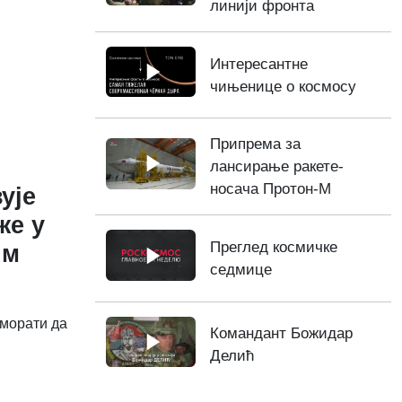
линији фронта
Интересантне
чињенице о космосу
Припрема за
лансирање ракете-
носача Протон-М
ује
же у
Преглед космичке
им
седмице
 морати да
Командант Божидар
Делић