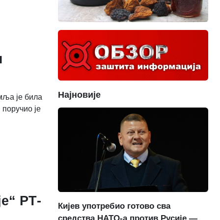
н
Најновије
мља је била
 поручио је
е“ РТ-
Кијев употребио готово сва
средства НАТО-а против Русије —