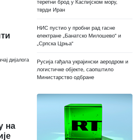
теретни брод у Каспијском мору,
тврди Иран
НИС пустио у пробни рад гасне
ити
електране „Банатско Милошево“ и
„Српска Црња“
чај дијалога
Русија гађала украјински аеродром и
логистичке објекте, саопштило
Министарство одбране
у на
ије