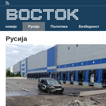
Најновије
Русија
Политика
Безбедност
Русија