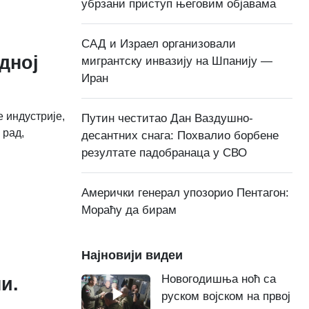
убрзани приступ његовим објавама
САД и Израел организовали
адној
мигрантску инвазију на Шпанију —
Иран
 индустрије,
Путин честитао Дан Ваздушно-
 рад,
десантних снага: Похвалио борбене
резултате падобранаца у СВО
Амерички генерал упозорио Пентагон:
Мораћу да бирам
Најновији видеи
Новогодишња ноћ са
и.
руском војском на првој