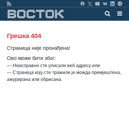
Грешка 404
Страница није пронађена!
Ово може бити због:
— Неисправно сте уписали веб адресу или
— Страница коју сте тражили је можда премјештена,
ажурирана или обрисана.