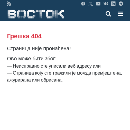
Грешка 404
Страница није пронађена!
Ово може бити због:
— Неисправно сте уписали веб адресу или
— Страница коју сте тражили је можда премјештена,
ажурирана или обрисана.