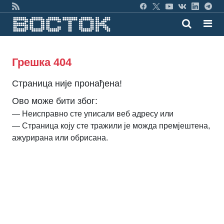
Грешка 404
Страница није пронађена!
Ово може бити због:
— Неисправно сте уписали веб адресу или
— Страница коју сте тражили је можда премјештена,
ажурирана или обрисана.