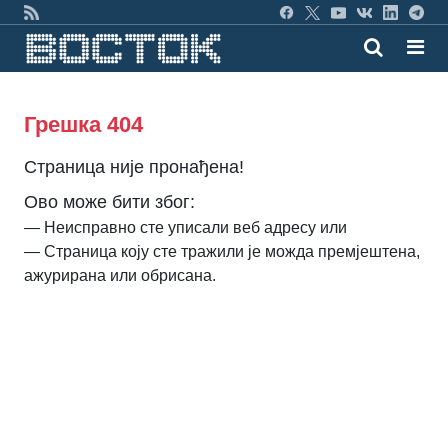
Грешка 404
Страница није пронађена!
Ово може бити због:
— Неисправно сте уписали веб адресу или
— Страница коју сте тражили је можда премјештена,
ажурирана или обрисана.