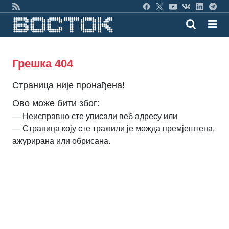
Грешка 404
Страница није пронађена!
Ово може бити због:
— Неисправно сте уписали веб адресу или
— Страница коју сте тражили је можда премјештена,
ажурирана или обрисана.