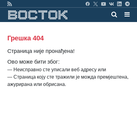
Грешка 404
Страница није пронађена!
Ово може бити због:
— Неисправно сте уписали веб адресу или
— Страница коју сте тражили је можда премјештена,
ажурирана или обрисана.