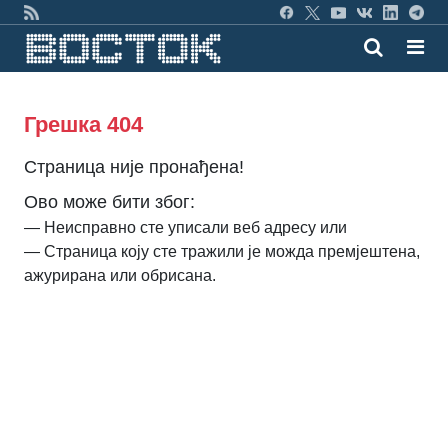
Грешка 404
Страница није пронађена!
Ово може бити због:
— Неисправно сте уписали веб адресу или
— Страница коју сте тражили је можда премјештена,
ажурирана или обрисана.