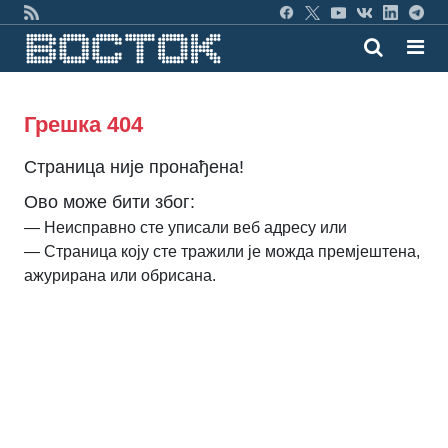
Грешка 404
Страница није пронађена!
Ово може бити због:
— Неисправно сте уписали веб адресу или
— Страница коју сте тражили је можда премјештена,
ажурирана или обрисана.