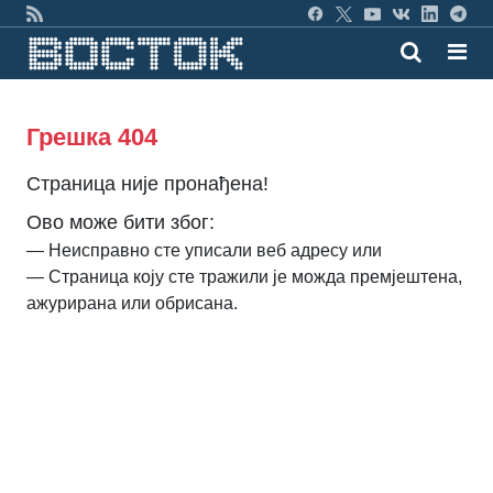
Грешка 404
Страница није пронађена!
Ово може бити због:
— Неисправно сте уписали веб адресу или
— Страница коју сте тражили је можда премјештена,
ажурирана или обрисана.