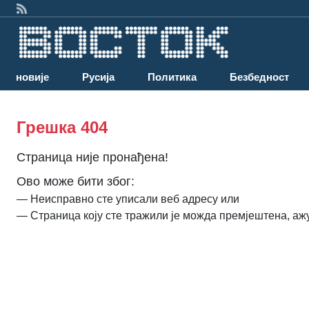
Најновије
Русија
Политика
Безбедност
Грешка 404
Страница није пронађена!
Ово може бити због:
— Неисправно сте уписали веб адресу или
— Страница коју сте тражили је можда премјештена, аж