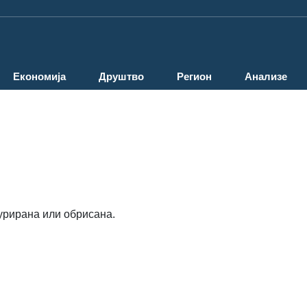
Економија
Друштво
Регион
Анализе
урирана или обрисана.