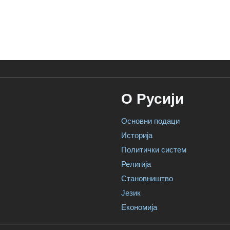
О Русији
Основни подаци
Историја
Политички систем
Религија
Становништво
Језик
Економија