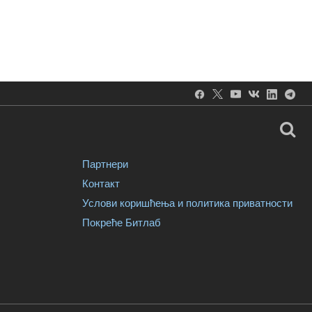
Партнери
Контакт
Услови коришћења и политика приватности
Покреће Битлаб