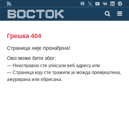
Грешка 404
Страница није пронађена!
Ово може бити због:
— Неисправно сте уписали веб адресу или
— Страница коју сте тражили је можда премјештена,
ажурирана или обрисана.