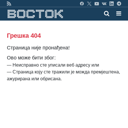
Грешка 404
Страница није пронађена!
Ово може бити због:
— Неисправно сте уписали веб адресу или
— Страница коју сте тражили је можда премјештена,
ажурирана или обрисана.