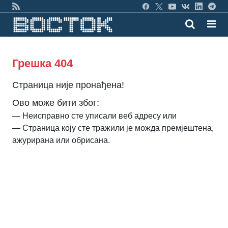
Грешка 404
Страница није пронађена!
Ово може бити због:
— Неисправно сте уписали веб адресу или
— Страница коју сте тражили је можда премјештена,
ажурирана или обрисана.