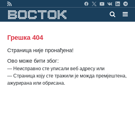
Грешка 404
Страница није пронађена!
Ово може бити због:
— Неисправно сте уписали веб адресу или
— Страница коју сте тражили је можда премјештена,
ажурирана или обрисана.