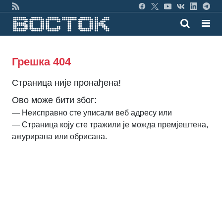
Грешка 404
Страница није пронађена!
Ово може бити због:
— Неисправно сте уписали веб адресу или
— Страница коју сте тражили је можда премјештена,
ажурирана или обрисана.