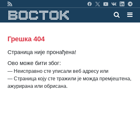
Грешка 404
Страница није пронађена!
Ово може бити због:
— Неисправно сте уписали веб адресу или
— Страница коју сте тражили је можда премјештена,
ажурирана или обрисана.