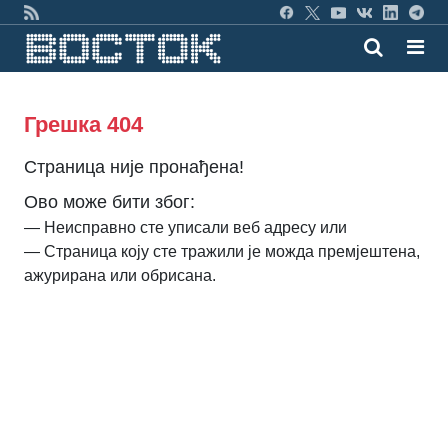
Грешка 404
Страница није пронађена!
Ово може бити због:
— Неисправно сте уписали веб адресу или
— Страница коју сте тражили је можда премјештена,
ажурирана или обрисана.