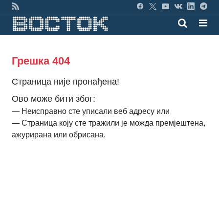
Грешка 404
Страница није пронађена!
Ово може бити због:
— Неисправно сте уписали веб адресу или
— Страница коју сте тражили је можда премјештена,
ажурирана или обрисана.