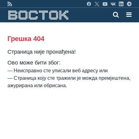
Грешка 404
Страница није пронађена!
Ово може бити због:
— Неисправно сте уписали веб адресу или
— Страница коју сте тражили је можда премјештена,
ажурирана или обрисана.