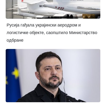
Русија гађала украјински аеродром и
логистичке објекте, саопштило Министарство
одбране