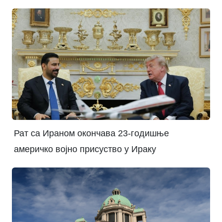
Рат са Ираном окончава 23-годишње
америчко војно присуство у Ираку