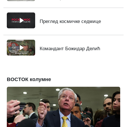
Преглед космичке седмице
Командант Божидар Делић
ВОСТОК колумне