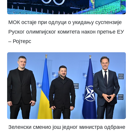
МОК остаје при одлуци о укидању суспензије
Руског олимпијског комитета након претње ЕУ
– Ројтерс
Зеленски сменио још једног министра одбране