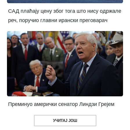
САД плаћају цену због тога што нису одржале
реч, поручио главни ирански преговарач
Преминуо амерички сенатор Линдзи Грејем
УЧИТАЈ ЈОШ