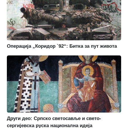
Операција „Коридор `92“: Битка за пут живота
Други део: Српско светосавље и свето-
сергијевска руска национална идеја