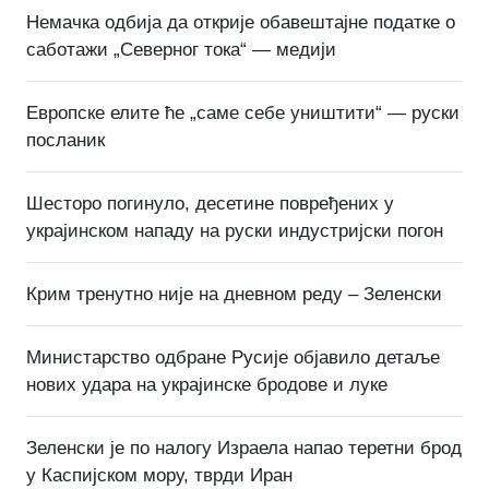
Немачка одбија да открије обавештајне податке о
саботажи „Северног тока“ — медији
Европске елите ће „саме себе уништити“ — руски
посланик
Шесторо погинуло, десетине повређених у
украјинском нападу на руски индустријски погон
Крим тренутно није на дневном реду – Зеленски
Министарство одбране Русије објавило детаље
нових удара на украјинске бродове и луке
Зеленски је по налогу Израела напао теретни брод
у Каспијском мору, тврди Иран