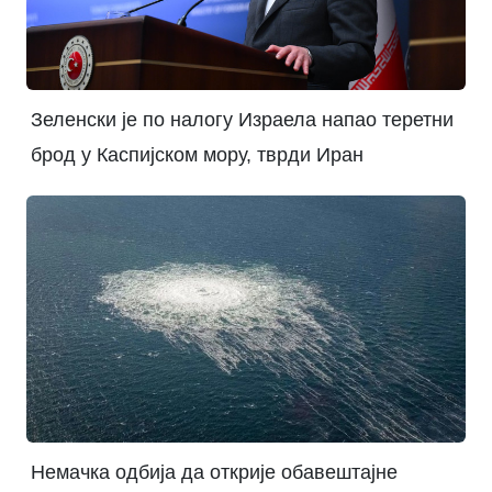
Зеленски је по налогу Израела напао теретни
брод у Каспијском мору, тврди Иран
Немачка одбија да открије обавештајне