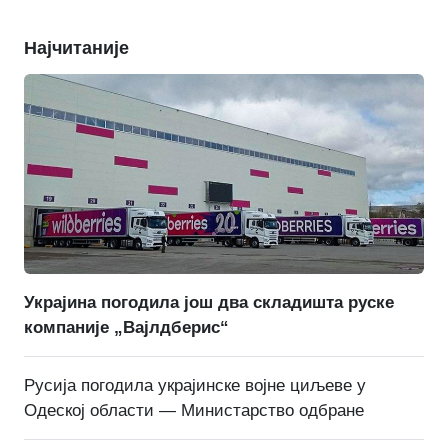
Најчитаније
Украјина погодила још два складишта руске
компаније „Вајлдберис“
Русија погодила украјинске војне циљеве у
Одеској области — Министарство одбране