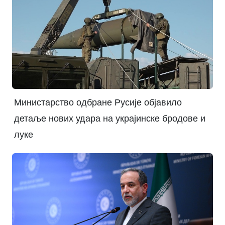
Министарство одбране Русије објавило
детаље нових удара на украјинске бродове и
луке