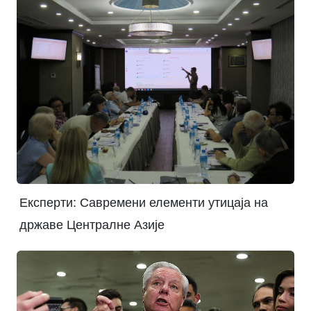
Експерти: Савремени елементи утицаја на
државе Централне Азије