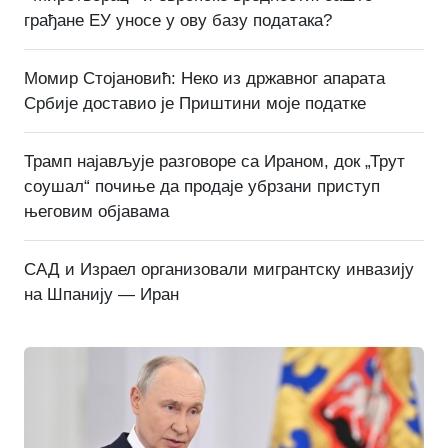
грађане ЕУ уносе у ову базу података?
Момир Стојановић: Неко из државног апарата
Србије доставио је Приштини моје податке
Трамп најављује разговоре са Ираном, док „Трут
соушал“ почиње да продаје убрзани приступ
његовим објавама
САД и Израел организовали мигрантску инвазију
на Шпанију — Иран