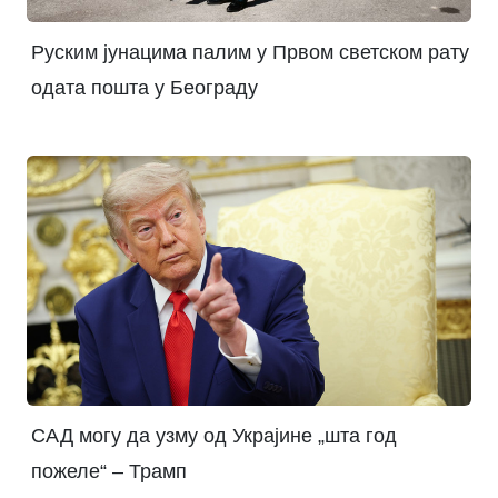
Руским јунацима палим у Првом светском рату
одата пошта у Београду
САД могу да узму од Украјине „шта год
пожеле“ – Трамп