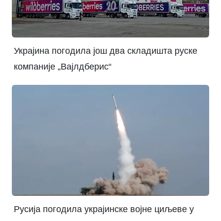
Украјина погодила још два складишта руске
компаније „Вајлдберис“
Русија погодила украјинске војне циљеве у