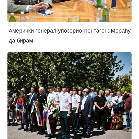
Амерички генерал упозорио Пентагон: Мораћу
да бирам