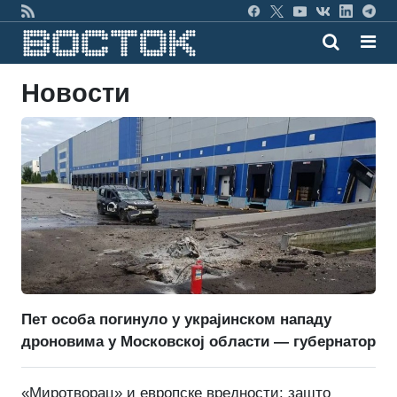
Новости
Пет особа погинуло у украјинском нападу
дроновима у Московској области — губернатор
«Миротворац» и европске вредности: зашто