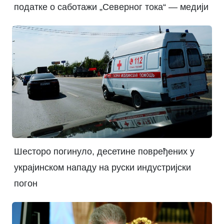
податке о саботажи „Северног тока“ — медији
Шесторо погинуло, десетине повређених у
украјинском нападу на руски индустријски
погон