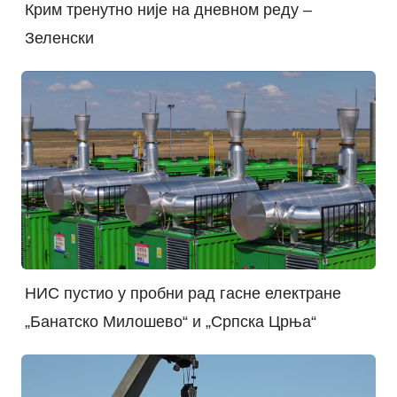
Крим тренутно није на дневном реду –
Зеленски
НИС пустио у пробни рад гасне електране
„Банатско Милошево“ и „Српска Црња“