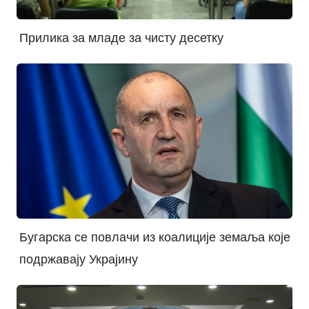
Прилика за младе за чисту десетку
Бугарска се повлачи из коалиције земаља које
подржавају Украјину