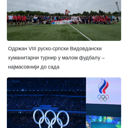
Одржан VIII руско-српски Видовдански
хуманитарни турнир у малом фудбалу –
најмасовнији до сада