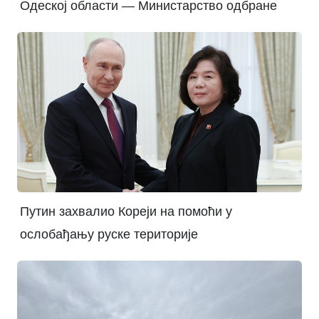
Одеској области — Министарство одбране
Путин захвалио Кореји на помоћи у
ослобађању руске територије