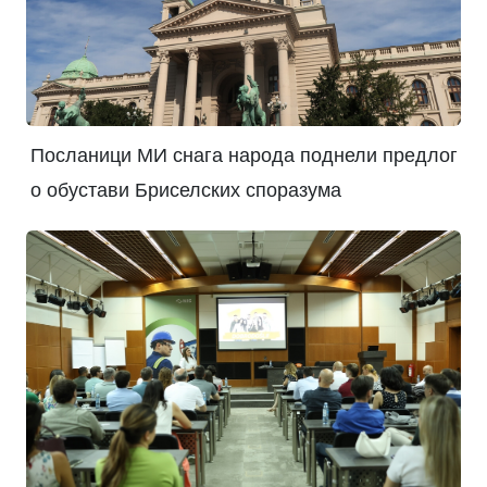
Посланици МИ снага народа поднели предлог
о обустави Бриселских споразума