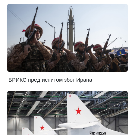
БРИКС пред испитом због Ирана