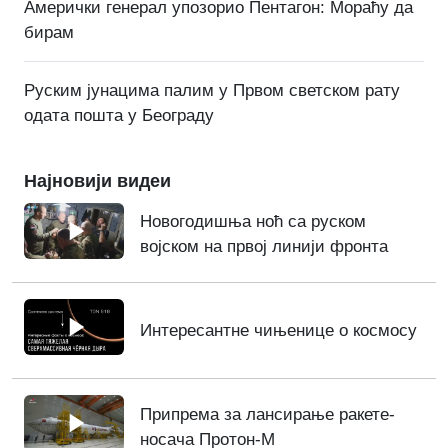
Амерички генерал упозорио Пентагон: Мораћу да
бирам
Руским јунацима палим у Првом светском рату
одата пошта у Београду
Најновији видеи
Новогодишња ноћ са руском
војском на првој линији фронта
Интересантне чињенице о космосу
Припрема за лансирање ракете-
носача Протон-М