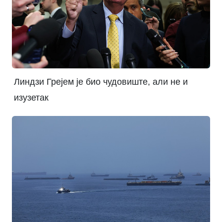
Линдзи Грејем је био чудовиште, али не и
изузетак