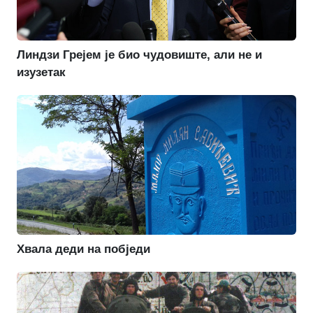
Линдзи Грејем је био чудовиште, али не и
изузетак
Хвала деди на побједи