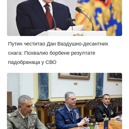
Путин честитао Дан Ваздушно-десантних
снага: Похвалио борбене резултате
падобранаца у СВО