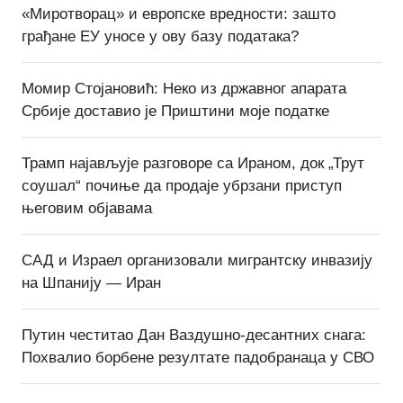
«Миротворац» и европске вредности: зашто
грађане ЕУ уносе у ову базу података?
Момир Стојановић: Неко из државног апарата
Србије доставио је Приштини моје податке
Трамп најављује разговоре са Ираном, док „Трут
соушал“ почиње да продаје убрзани приступ
његовим објавама
САД и Израел организовали мигрантску инвазију
на Шпанију — Иран
Путин честитао Дан Ваздушно-десантних снага:
Похвалио борбене резултате падобранаца у СВО