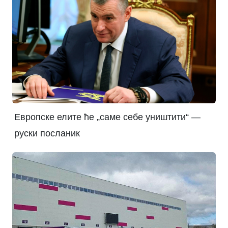
Европске елите ће „саме себе уништити“ —
руски посланик