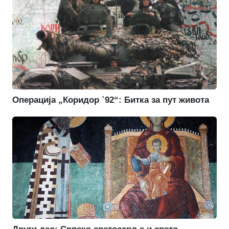
Операција „Коридор `92“: Битка за пут живота