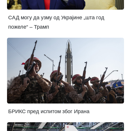
САД могу да узму од Украјине „шта год
пожеле“ – Трамп
БРИКС пред испитом због Ирана