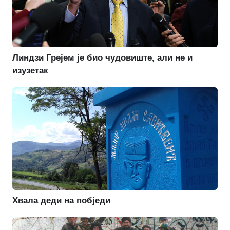
Линдзи Грејем је био чудовиште, али не и
изузетак
Хвала деди на побједи