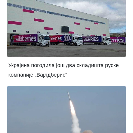
Украјина погодила још два складишта руске
компаније „Вајлдберис“