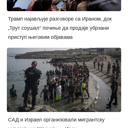
Трамп најављује разговоре са Ираном, док
„Трут соушал“ почиње да продаје убрзани
приступ његовим објавама
САД и Израел организовали мигрантску