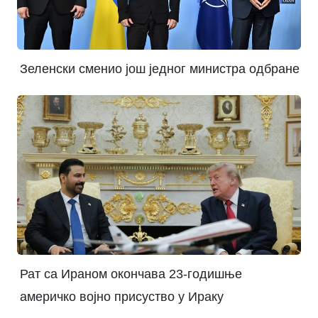
Зеленски сменио још једног министра одбране
Рат са Ираном окончава 23-годишње
америчко војно присуство у Ираку