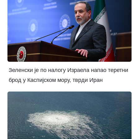
Зеленски је по налогу Израела напао теретни
брод у Каспијском мору, тврди Иран