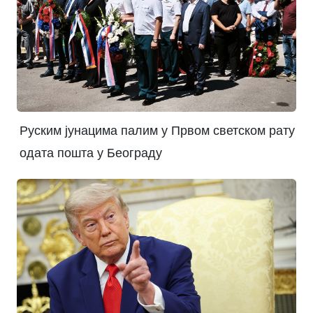
Руским јунацима палим у Првом светском рату
одата пошта у Београду