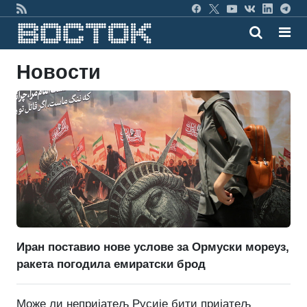
Новости
Иран поставио нове услове за Ормуски мореуз,
ракета погодила емиратски брод
Може ли непријатељ Русије бити пријатељ