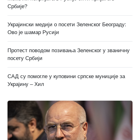
Србије?
Украјински медији о посети Зеленског Београду:
Ово је шамар Русији
Протест поводом позивања Зеленског у званичну
посету Србији
САД су помогле у куповини српске муниције за
Украјину – Хил