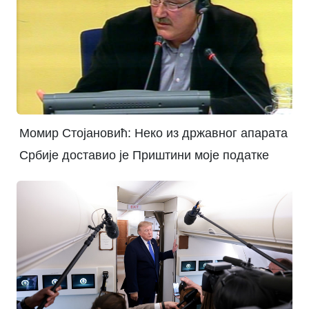
Момир Стојановић: Неко из државног апарата
Србије доставио је Приштини моје податке