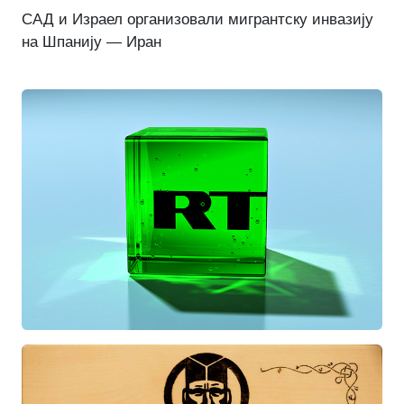
САД и Израел организовали мигрантску инвазију
на Шпанију — Иран