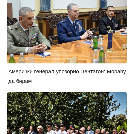
Амерички генерал упозорио Пентагон: Мораћу
да бирам