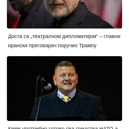
Доста са „театралном дипломатијом“ – главни
ирански преговарач поручио Трампу
Кијев употребио готово сва средства НАТО-а