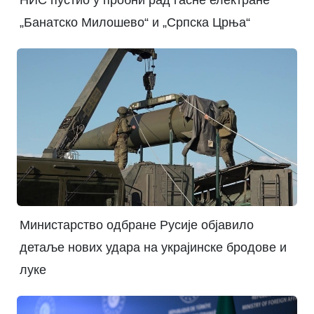
НИС пустио у пробни рад гасне електране
„Банатско Милошево“ и „Српска Црња“
Министарство одбране Русије објавило
детаље нових удара на украјинске бродове и
луке