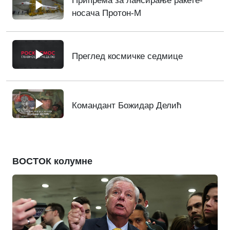
Припрема за лансирање ракете-
носача Протон-М
Преглед космичке седмице
Командант Божидар Делић
ВОСТОК колумне