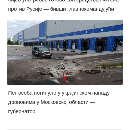
против Русије — бивши главнокомандујући
Пет особа погинуло у украјинском нападу
дроновима у Московској области —
губернатор