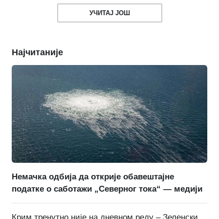
УЧИТАЈ ЈОШ
Најчитаније
Немачка одбија да открије обавештајне
податке о саботажи „Северног тока“ — медији
Крим тренутно није на дневном реду – Зеленски