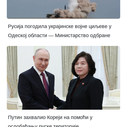
Русија погодила украјинске војне циљеве у
Одеској области — Министарство одбране
Путин захвалио Кореји на помоћи у
ослобађању руске територије