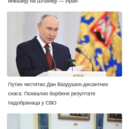
инвазију на Шпанију — Иран
Путин честитао Дан Ваздушно-десантних
снага: Похвалио борбене резултате
падобранаца у СВО