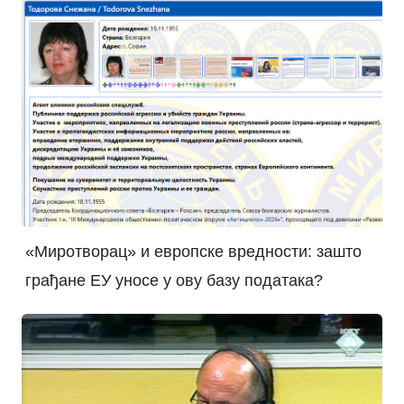
«Миротворац» и европске вредности: зашто
грађане ЕУ уносе у ову базу података?