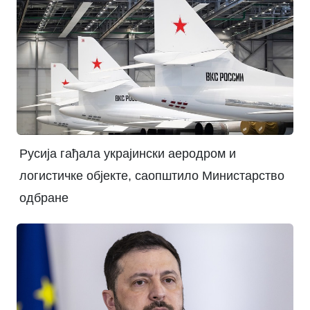
Русија гађала украјински аеродром и
логистичке објекте, саопштило Министарство
одбране