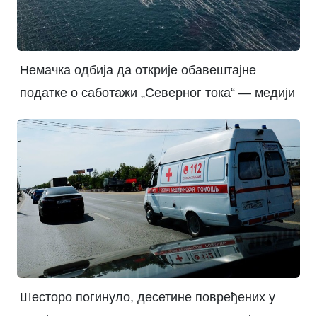
Немачка одбија да открије обавештајне
податке о саботажи „Северног тока“ — медији
Шесторо погинуло, десетине повређених у