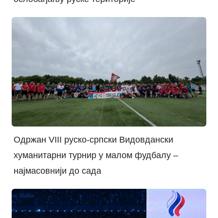
Одржан VIII руско-српски Видовдански
хуманитарни турнир у малом фудбалу –
најмасовнији до сада