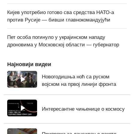
Кијев употребио готово сва средства НАТО-а
против Русије — бивши главнокомандујући
Пет особа погинуло у украјинском нападу
дроновима у Московској области — губернатор
Најновији видеи
Новогодишња ноћ са руском
војском на првој линији фронта
Интересантне чињенице о космосу