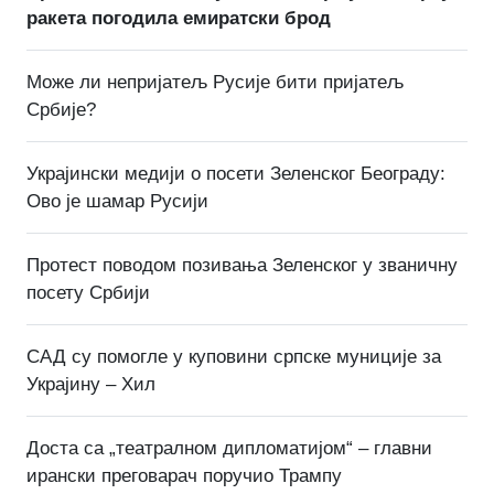
ракета погодила емиратски брод
Може ли непријатељ Русије бити пријатељ
Србије?
Украјински медији о посети Зеленског Београду:
Ово је шамар Русији
Протест поводом позивања Зеленског у званичну
посету Србији
САД су помогле у куповини српске муниције за
Украјину – Хил
Доста са „театралном дипломатијом“ – главни
ирански преговарач поручио Трампу