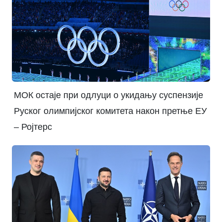
МОК остаје при одлуци о укидању суспензије
Руског олимпијског комитета након претње ЕУ
– Ројтерс