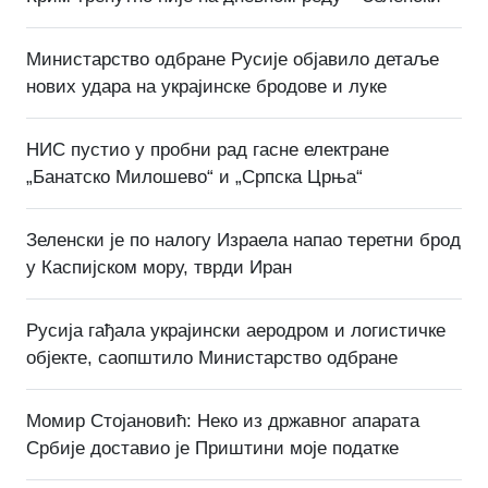
Министарство одбране Русије објавило детаље
нових удара на украјинске бродове и луке
НИС пустио у пробни рад гасне електране
„Банатско Милошево“ и „Српска Црња“
Зеленски је по налогу Израела напао теретни брод
у Каспијском мору, тврди Иран
Русија гађала украјински аеродром и логистичке
објекте, саопштило Министарство одбране
Момир Стојановић: Неко из државног апарата
Србије доставио је Приштини моје податке