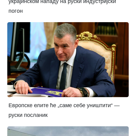
украјинском нападу на руски индустријски
погон
Европске елите ће „саме себе уништити“ —
руски посланик