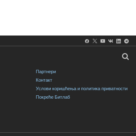
Партнери
Контакт
Услови коришћења и политика приватности
Покреће Битлаб