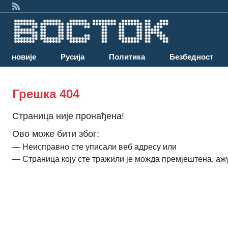
Најновије
Русија
Политика
Безбедност
Грешка 404
Страница није пронађена!
Ово може бити због:
— Неисправно сте уписали веб адресу или
— Страница коју сте тражили је можда премјештена, аж