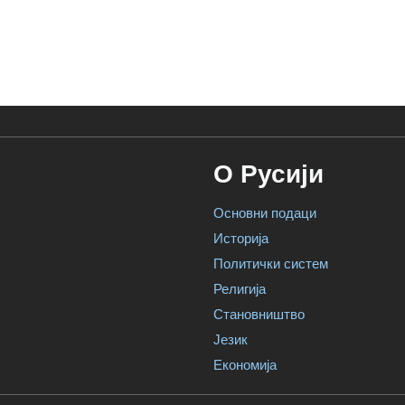
О Русији
Основни подаци
Историја
Политички систем
Религија
Становништво
Језик
Економија