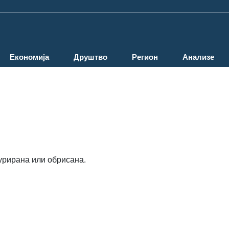
Економија
Друштво
Регион
Анализе
урирана или обрисана.