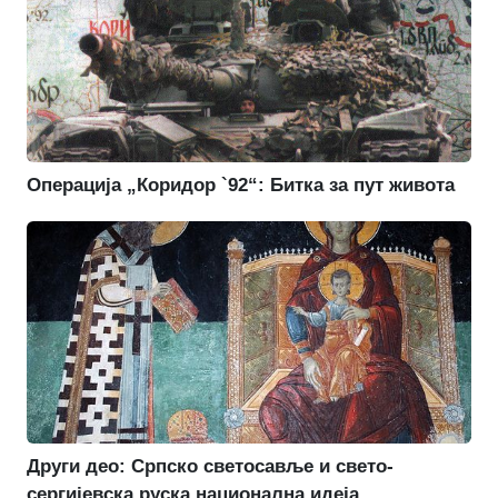
Операција „Коридор `92“: Битка за пут живота
Други део: Српско светосавље и свето-
сергијевска руска национална идеја