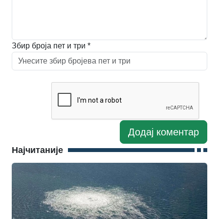
Збир броја пет и три *
Најчитаније