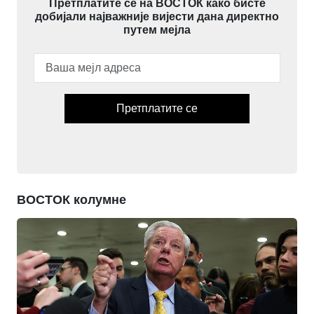
Претплатите се на ВОСТОК како бисте
добијали најважније вијести дана директно
путем мејла
Претплатите се
ВОСТОК колумне