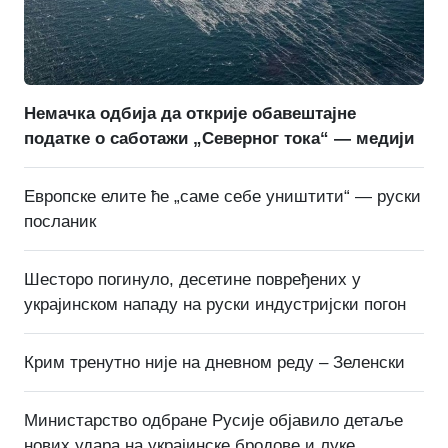
Немачка одбија да открије обавештајне
податке о саботажи „Северног тока“ — медији
Европске елите ће „саме себе уништити“ — руски
посланик
Шесторо погинуло, десетине повређених у
украјинском нападу на руски индустријски погон
Крим тренутно није на дневном реду – Зеленски
Министарство одбране Русије објавило детаље
нових удара на украјинске бродове и луке