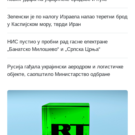
Зеленски је по налогу Израела напао теретни брод
у Каспијском мору, тврди Иран
НИС пустио у пробни рад гасне електране
„Банатско Милошево“ и „Српска Црња“
Русија гађала украјински аеродром и логистичке
објекте, саопштило Министарство одбране