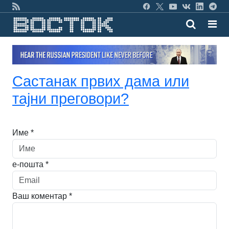
Састанак првих дама или
тајни преговори?
Име *
е-пошта *
Ваш коментар *