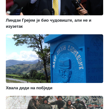
Линдзи Грејем је био чудовиште, али не и
изузетак
Хвала деди на побједи