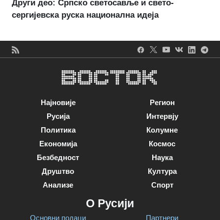
Други део: Српско светосавље и свето-
сергијевска руска национална идеја
Најновије
Регион
Русија
Интервју
Политика
Колумне
Економија
Космос
Безбедност
Наука
Друштво
Култура
Анализе
Спорт
О Русији
Основни подаци
Партнери