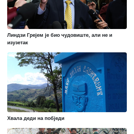
Линдзи Грејем је био чудовиште, али не и
изузетак
Хвала деди на побједи