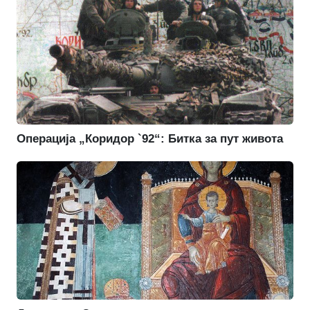
Операција „Коридор `92“: Битка за пут живота