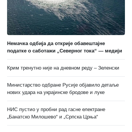
Немачка одбија да открије обавештајне
податке о саботажи „Северног тока“ — медији
Крим тренутно није на дневном реду – Зеленски
Министарство одбране Русије објавило детаље
нових удара на украјинске бродове и луке
НИС пустио у пробни рад гасне електране
„Банатско Милошево“ и „Српска Црња“