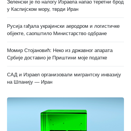
Зеленски је по налогу Израела напао теретни брод
у Каспијском мору, тврди Иран
Русија гађала украјински аеродром и логистичке
објекте, саопштило Министарство одбране
Момир Стојановић: Неко из државног апарата
Србије доставио је Приштини моје податке
САД и Израел организовали мигрантску инвазију
на Шпанију — Иран