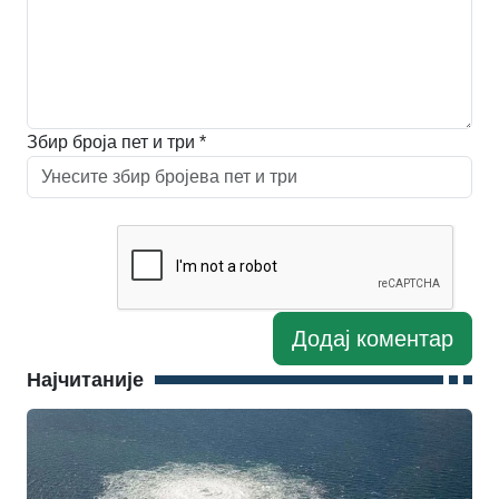
Збир броја пет и три *
Најчитаније