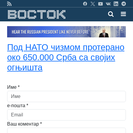
Под НАТО чизмом протерано
око 650.000 Срба са својих
огњишта
Име *
е-пошта *
Ваш коментар *