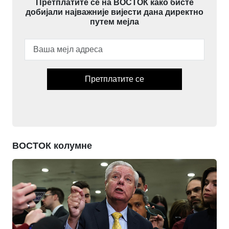
Претплатите се на ВОСТОК како бисте
добијали најважније вијести дана директно
путем мејла
Претплатите се
ВОСТОК колумне