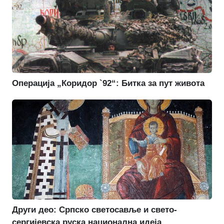
Операција „Коридор `92“: Битка за пут живота
Други део: Српско светосавље и свето-
сергијевска руска национална идеја