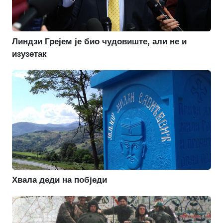
Линдзи Грејем је био чудовиште, али не и
изузетак
Хвала деди на побједи