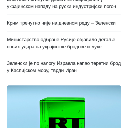
украјинском нападу на руски индустријски погон
Крим тренутно није на дневном реду – Зеленски
Министарство одбране Русије објавило детаље
нових удара на украјинске бродове и луке
Зеленски је по налогу Израела напао теретни брод
у Каспијском мору, тврди Иран