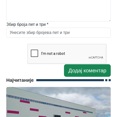
Збир броја пет и три *
Најчитаније