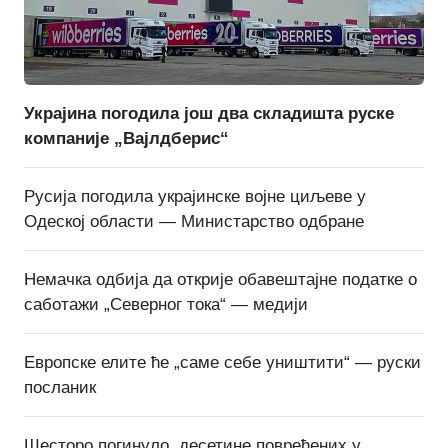
Украјина погодила још два складишта руске
компаније „Вајлдберис“
Русија погодила украјинске војне циљеве у
Одеској области — Министарство одбране
Немачка одбија да открије обавештајне податке о
саботажи „Северног тока“ — медији
Европске елите ће „саме себе уништити“ — руски
посланик
Шесторо погинуло, десетине повређених у