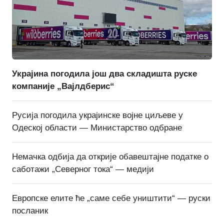
Украјина погодила још два складишта руске
компаније „Вајлдберис“
Русија погодила украјинске војне циљеве у
Одеској области — Министарство одбране
Немачка одбија да открије обавештајне податке о
саботажи „Северног тока“ — медији
Европске елите ће „саме себе уништити“ — руски
посланик