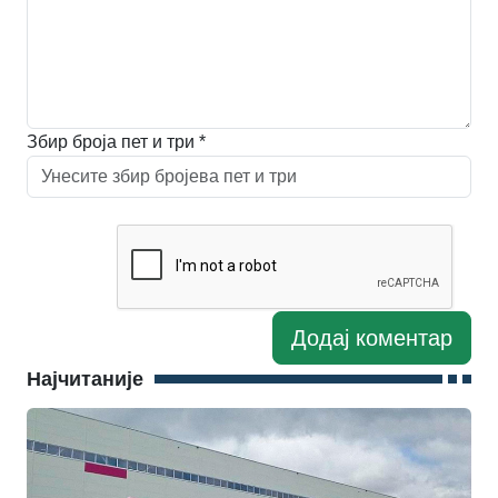
Збир броја пет и три *
Најчитаније