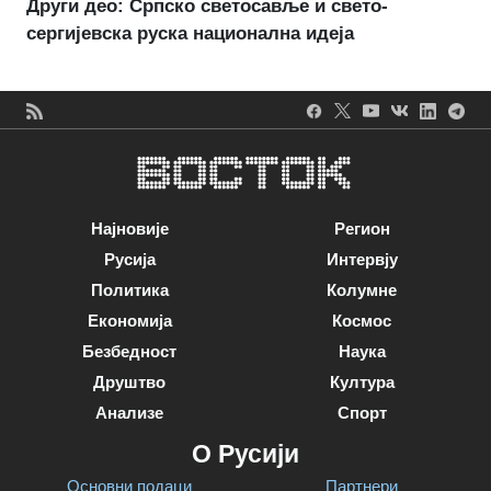
Други део: Српско светосавље и свето-
сергијевска руска национална идеја
Најновије
Регион
Русија
Интервју
Политика
Колумне
Економија
Космос
Безбедност
Наука
Друштво
Култура
Анализе
Спорт
О Русији
Основни подаци
Партнери