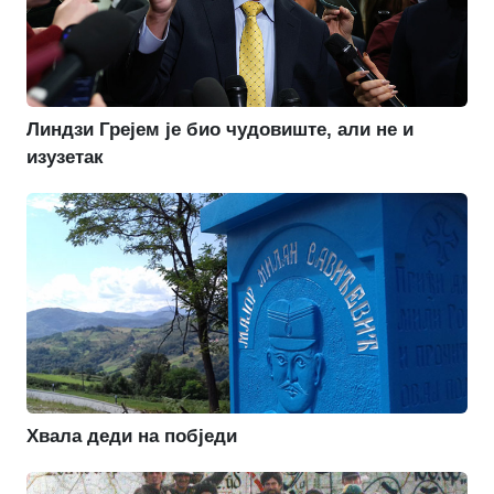
Линдзи Грејем је био чудовиште, али не и
изузетак
Хвала деди на побједи