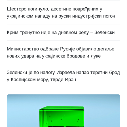
Шесторо погинуло, десетине повређених у
украјинском нападу на руски индустријски погон
Крим тренутно није на дневном реду – Зеленски
Министарство одбране Русије објавило детаље
нових удара на украјинске бродове и луке
Зеленски је по налогу Израела напао теретни брод
у Каспијском мору, тврди Иран