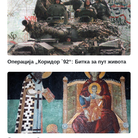
Операција „Коридор `92“: Битка за пут живота