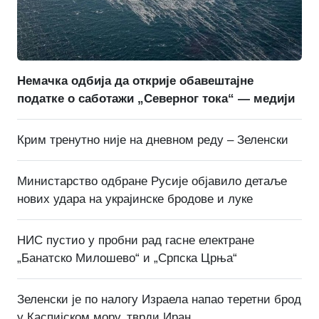
Немачка одбија да открије обавештајне
податке о саботажи „Северног тока“ — медији
Крим тренутно није на дневном реду – Зеленски
Министарство одбране Русије објавило детаље
нових удара на украјинске бродове и луке
НИС пустио у пробни рад гасне електране
„Банатско Милошево“ и „Српска Црња“
Зеленски је по налогу Израела напао теретни брод
у Каспијском мору, тврди Иран