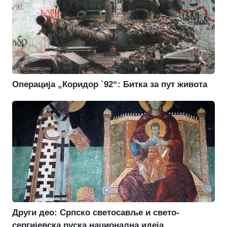
Операција „Коридор `92“: Битка за пут живота
Други део: Српско светосавље и свето-
сергијевска руска национална идеја