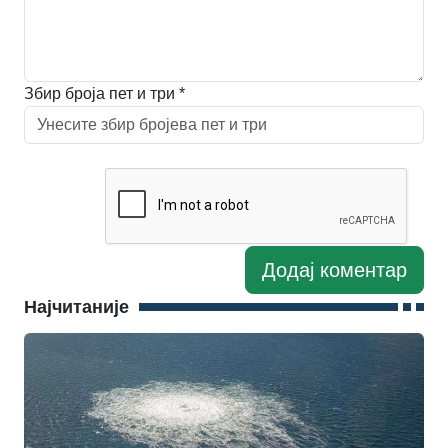
Збир броја пет и три *
Најчитаније