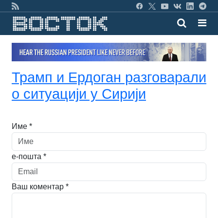
Трамп и Ердоган разговарали
о ситуацији у Сирији
Име *
е-пошта *
Ваш коментар *