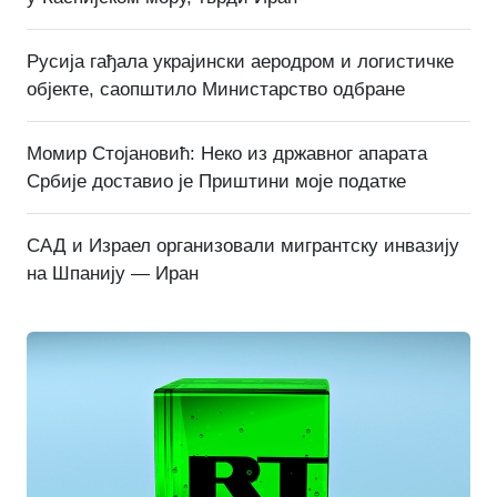
Русија гађала украјински аеродром и логистичке
објекте, саопштило Министарство одбране
Момир Стојановић: Неко из државног апарата
Србије доставио је Приштини моје податке
САД и Израел организовали мигрантску инвазију
на Шпанију — Иран