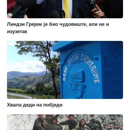
Линдзи Грејем је био чудовиште, али не и
изузетак
Хвала деди на побједи