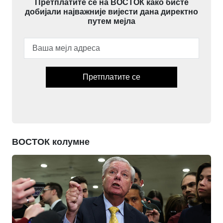
Претплатите се на ВОСТОК како бисте
добијали најважније вијести дана директно
путем мејла
Претплатите се
ВОСТОК колумне