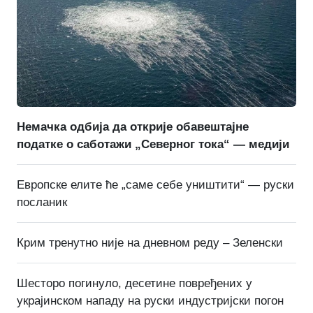
Немачка одбија да открије обавештајне
податке о саботажи „Северног тока“ — медији
Европске елите ће „саме себе уништити“ — руски
посланик
Крим тренутно није на дневном реду – Зеленски
Шесторо погинуло, десетине повређених у
украјинском нападу на руски индустријски погон