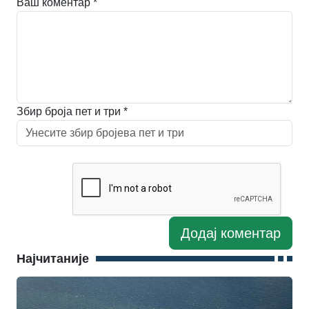
Ваш коментар *
Збир броја пет и три *
Најчитаније