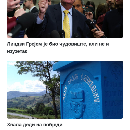
Линдзи Грејем је био чудовиште, али не и
изузетак
Хвала деди на побједи