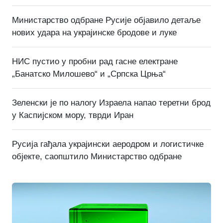
Министарство одбране Русије објавило детаље
нових удара на украјинске бродове и луке
НИС пустио у пробни рад гасне електране
„Банатско Милошево“ и „Српска Црња“
Зеленски је по налогу Израела напао теретни брод
у Каспијском мору, тврди Иран
Русија гађала украјински аеродром и логистичке
објекте, саопштило Министарство одбране