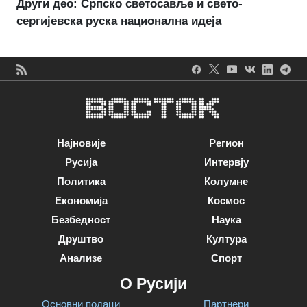
Други део: Српско светосавље и свето-
сергијевска руска национална идеја
Најновије
Регион
Русија
Интервју
Политика
Колумне
Економија
Космос
Безбедност
Наука
Друштво
Култура
Анализе
Спорт
О Русији
Основни подаци
Партнери