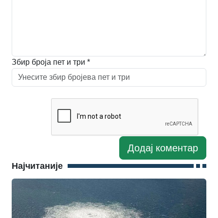
Збир броја пет и три *
Најчитаније