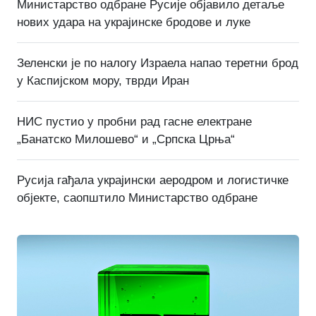
Министарство одбране Русије објавило детаље
нових удара на украјинске бродове и луке
Зеленски је по налогу Израела напао теретни брод
у Каспијском мору, тврди Иран
НИС пустио у пробни рад гасне електране
„Банатско Милошево“ и „Српска Црња“
Русија гађала украјински аеродром и логистичке
објекте, саопштило Министарство одбране