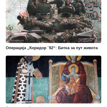
Операција „Коридор `92“: Битка за пут живота