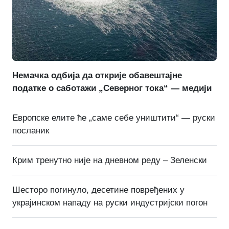
Немачка одбија да открије обавештајне
податке о саботажи „Северног тока“ — медији
Европске елите ће „саме себе уништити“ — руски
посланик
Крим тренутно није на дневном реду – Зеленски
Шесторо погинуло, десетине повређених у
украјинском нападу на руски индустријски погон