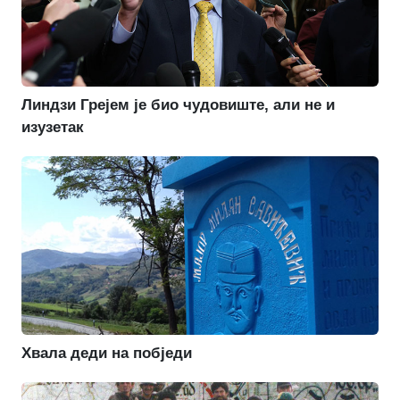
Линдзи Грејем је био чудовиште, али не и
изузетак
Хвала деди на побједи