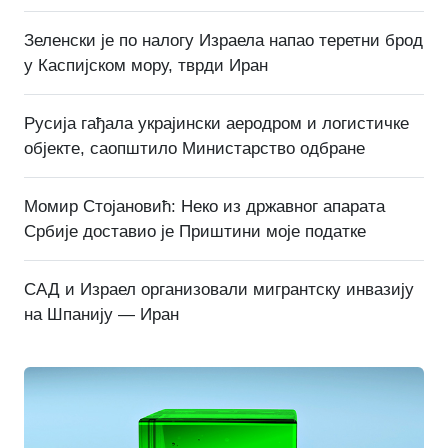
Зеленски је по налогу Израела напао теретни брод
у Каспијском мору, тврди Иран
Русија гађала украјински аеродром и логистичке
објекте, саопштило Министарство одбране
Момир Стојановић: Неко из државног апарата
Србије доставио је Приштини моје податке
САД и Израел организовали мигрантску инвазију
на Шпанију — Иран