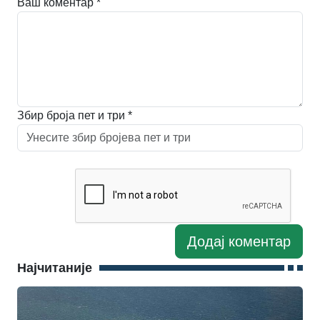
Ваш коментар *
Збир броја пет и три *
Најчитаније