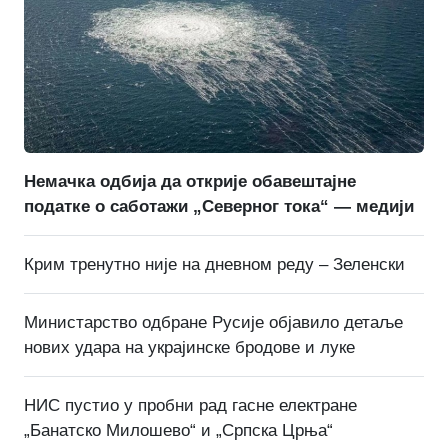
Немачка одбија да открије обавештајне
податке о саботажи „Северног тока“ — медији
Крим тренутно није на дневном реду – Зеленски
Министарство одбране Русије објавило детаље
нових удара на украјинске бродове и луке
НИС пустио у пробни рад гасне електране
„Банатско Милошево“ и „Српска Црња“