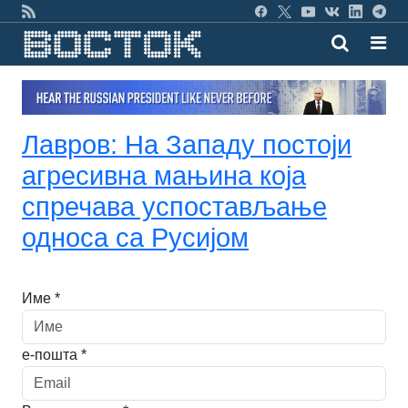
Лавров: На Западу постоји
агресивна мањина која
спречава успостављање
односа са Русијом
Име *
е-пошта *