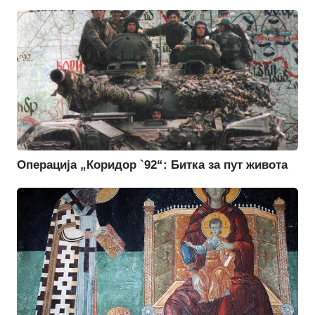
Операција „Коридор `92“: Битка за пут живота