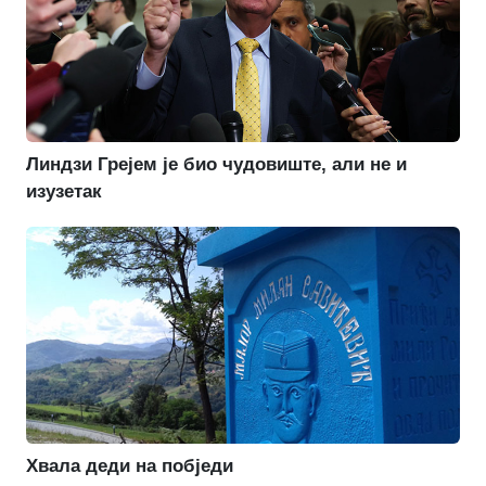
Линдзи Грејем је био чудовиште, али не и
изузетак
Хвала деди на побједи